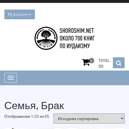
Skip
to
content
My Account
TOTAL
0
$
0
Семья, Брак
Отображение 1–20 из 65