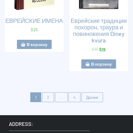
ЕВРЕЙСКИЕ ИМЕНА
Еврейские традиции
похорон, траура и
$
25
повиновения Diney
kvura
В корзину
$
19
$
15
В корзину
Навигация
1
2
…
4
Далее
по
записям
ADDRESS: