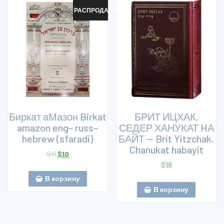
РАСПРОДАЖА!
Биркат аМазон Birkat
БРИТ ИЦХАК.
amazon eng- russ-
СЕДЕР ХАНУКАТ HА
hebrew (sfaradi)
БАЙТ — Brit Yitzchak.
Chanukat habayit
$
11
$
10
$
18
В корзину
В корзину