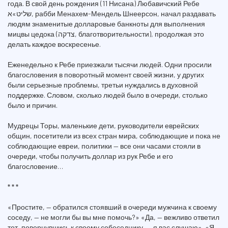
года. В свой день рождения (11 Нисана) Любавичский Ребе
שליט»א, рабби Менахем-Мендель Шнеерсон, начал раздавать
людям знаменитые долларовые банкноты для выполнения
мицвы цедока (צדקה, благотворительности), продолжая это
делать каждое воскресенье.
Еженедельно к Ребе приезжали тысячи людей. Одни просили
благословения в поворотный момент своей жизни, у других
были серьезные проблемы, третьи нуждались в духовной
поддержке. Словом, сколько людей было в очереди, столько
было и причин.
Мудрецы Торы, маленькие дети, руководители еврейских
общин, посетители из всех стран мира, соблюдающие и пока не
соблюдающие евреи, политики — все они часами стояли в
очереди, чтобы получить доллар из рук Ребе и его
благословение…
* * *
«Простите, — обратился стоявший в очереди мужчина к своему
соседу, — не могли бы вы мне помочь?» «Да, — вежливо ответил
тот, повернувшись к своему собеседнику, — я вас слушаю». «Я