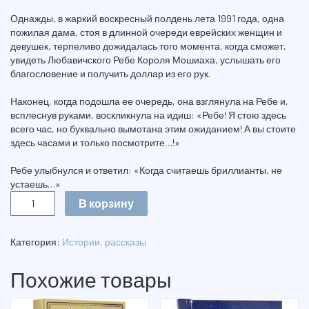
Однажды, в жаркий воскресный полдень лета 1991 года, одна
пожилая дама, стоя в длинной очереди еврейских женщин и
девушек, терпеливо дожидалась того момента, когда сможет,
увидеть Любавичского Ребе Короля Мошиаха, услышать его
благословение и получить доллар из его рук.
Наконец, когда подошла ее очередь, она взглянула на Ребе и,
всплеснув руками, воскликнула на идиш: «Ребе! Я стою здесь
всего час, но буквально вымотана этим ожиданием! А вы стоите
здесь часами и только посмотрите…!»
Ребе улыбнулся и ответил: «Когда считаешь бриллианты, не
устаешь…»
Количество
В корзину
БРИЛЛИАНТЫ
ДЛЯ
РЕБЕ
Категория:
Истории, рассказы
Похожие товары