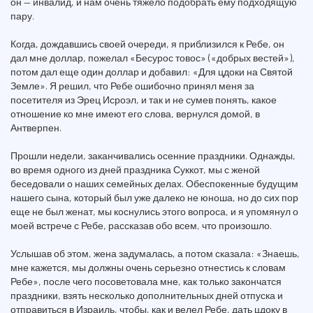
он — инвалид, и нам очень тяжело подобрать ему подходящую
пару.
Когда, дождавшись своей очереди, я приблизился к Ребе, он
дал мне доллар, пожелал «Бесурос товос» («добрых вестей»),
потом дал еще один доллар и добавил: «Для цдоки на Святой
Земле». Я решил, что Ребе ошибочно принял меня за
посетителя из Эрец Исроэл, и так и не сумев понять, какое
отношение ко мне имеют его слова, вернулся домой, в
Антверпен.
Прошли недели, заканчивались осенние праздники. Однажды,
во время одного из дней праздника Суккот, мы с женой
беседовали о наших семейных делах. Обеспокенные будущим
нашего сына, который был уже далеко не юноша, но до сих пор
еще не был женат, мы коснулись этого вопроса, и я упомянул о
моей встрече с Ребе, рассказав обо всем, что произошло.
Услышав об этом, жена задумалась, а потом сказала: «Знаешь,
мне кажется, мы должны очень серьезно отнестись к словам
Ребе», после чего посоветовала мне, как только закончатся
праздники, взять несколько дополнительных дней отпуска и
отправиться в Израиль, чтобы, как и велел Ребе, дать цдоку в