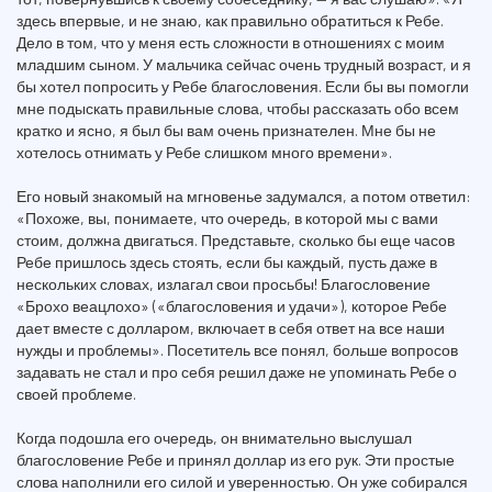
здесь впервые, и не знаю, как правильно обратиться к Ребе.
Дело в том, что у меня есть сложности в отношениях с моим
младшим сыном. У мальчика сейчас очень трудный возраст, и я
бы хотел попросить у Ребе благословения. Если бы вы помогли
мне подыскать правильные слова, чтобы рассказать обо всем
кратко и ясно, я был бы вам очень признателен. Мне бы не
хотелось отнимать у Ребе слишком много времени».
Его новый знакомый на мгновенье задумался, а потом ответил:
«Похоже, вы, понимаете, что очередь, в которой мы с вами
стоим, должна двигаться. Представьте, сколько бы еще часов
Ребе пришлось здесь стоять, если бы каждый, пусть даже в
нескольких словах, излагал свои просьбы! Благословение
«Брохо веацлохо» («благословения и удачи»), которое Ребе
дает вместе с долларом, включает в себя ответ на все наши
нужды и проблемы». Посетитель все понял, больше вопросов
задавать не стал и про себя решил даже не упоминать Ребе о
своей проблеме.
Когда подошла его очередь, он внимательно выслушал
благословение Ребе и принял доллар из его рук. Эти простые
слова наполнили его силой и уверенностью. Он уже собирался