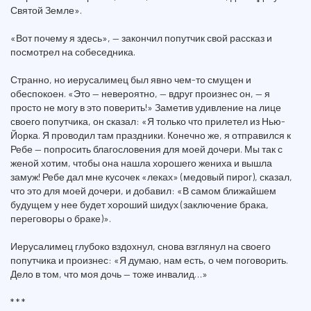
Святой Земле».
«Вот почему я здесь», — закончил попутчик свой рассказ и
посмотрел на собеседника.
Странно, но иерусалимец был явно чем-то смущен и
обеспокоен. «Это — невероятно, — вдруг произнес он, — я
просто не могу в это поверить!» Заметив удивление на лице
своего попутчика, он сказал: «Я только что прилетел из Нью-
Йорка. Я проводил там праздники. Конечно же, я отправился к
Ребе — попросить благословения для моей дочери. Мы так с
женой хотим, чтобы она нашла хорошего жениха и вышла
замуж! Ребе дал мне кусочек «леках» (медовый пирог), сказал,
что это для моей дочери, и добавил: «В самом ближайшем
будущем у нее будет хороший шидух (заключение брака,
переговоры о браке)».
Иерусалимец глубоко вздохнул, снова взглянул на своего
попутчика и произнес: «Я думаю, нам есть, о чем поговорить.
Дело в том, что моя дочь — тоже инвалид…»
* * *