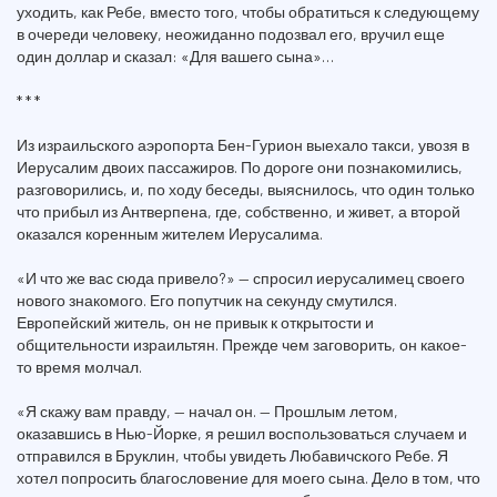
уходить, как Ребе, вместо того, чтобы обратиться к следующему
в очереди человеку, неожиданно подозвал его, вручил еще
один доллар и сказал: «Для вашего сына»…
* * *
Из израильского аэропорта Бен-Гурион выехало такси, увозя в
Иерусалим двоих пассажиров. По дороге они познакомились,
разговорились, и, по ходу беседы, выяснилось, что один только
что прибыл из Антверпена, где, собственно, и живет, а второй
оказался коренным жителем Иерусалима.
«И что же вас сюда привело?» — спросил иерусалимец своего
нового знакомого. Его попутчик на секунду смутился.
Европейский житель, он не привык к открытости и
общительности израильтян. Прежде чем заговорить, он какое-
то время молчал.
«Я скажу вам правду, — начал он. — Прошлым летом,
оказавшись в Нью-Йорке, я решил воспользоваться случаем и
отправился в Бруклин, чтобы увидеть Любавичского Ребе. Я
хотел попросить благословение для моего сына. Дело в том, что