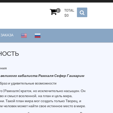
TOTAL
0
$
0
ЗАКАЗА
НОСТЬ
ения
е великого кабалиста Рамхаля Сефер Гаикарим
 образ и удивительные возможности
о (Рамхаля) краток, но исключительно насыщен. Он
во и смысл вселенной, на план и цель мира,
и. Такой план мира мог создать только Творец, и
ом человек может найти свое истинное место в мире.