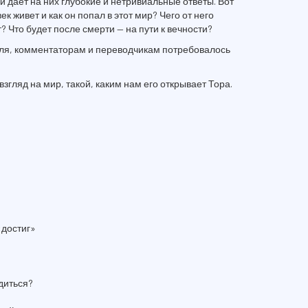
и дает на них глубокие и нетривиальные ответы. Вот
к живет и как он попал в этот мир? Чего от него
т? Что будет после смерти — на пути к вечности?
ля, комментаторам и переводчикам потребовалось
взгляд на мир, такой, каким нам его открывает Тора.
«достиг»
одиться?