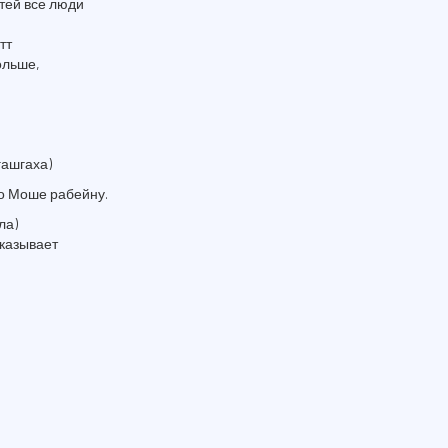
тей все люди
тт
ольше,
гашгаха)
во Моше рабейну.
ла)
казывает