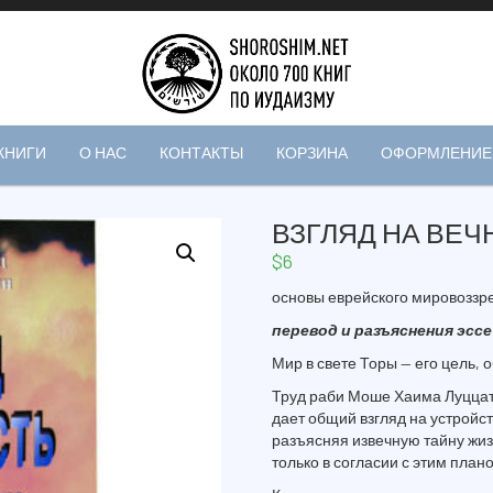
КНИГИ
О НАС
КОНТАКТЫ
КОРЗИНА
ОФОРМЛЕНИЕ 
ВЗГЛЯД НА ВЕЧ
$
6
основы еврейского мировоззр
перевод и разъяснения эсс
Мир в свете Торы — его цель,
Труд раби Моше Хаима Луццат
дает общий взгляд на устройст
разъясняя извечную тайну жизн
только в согласии с этим план