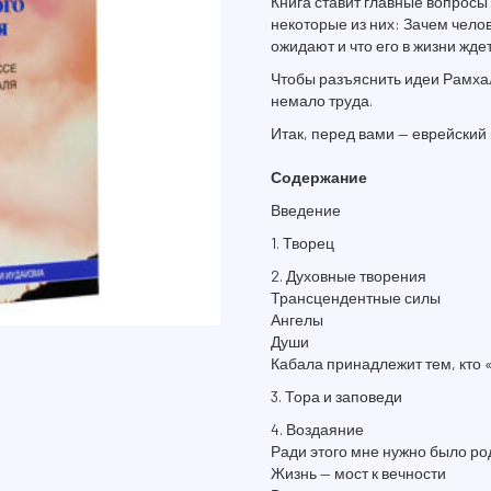
Книга ставит главные вопросы 
некоторые из них: Зачем челове
ожидают и что его в жизни жде
Чтобы разъяснить идеи Рамха
немало труда.
Итак, перед вами — еврейский 
Содержание
Введение
1. Творец
2. Духовные творения
Трансцендентные силы
Ангелы
Души
Кабала принадлежит тем, кто 
3. Тора и заповеди
4. Воздаяние
Ради этого мне нужно было р
Жизнь — мост к вечности