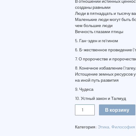
В отношении истинных ценнос
созданы равными
Люди в пятнадцать и тысячу ва
Маленькие люди могут быть б
чем большие люди
Вечность глазами птицы
5. Ган-эден и ге’гином
6. Б-жественное провидение (‘
7. О пророчестве и пророчест
8. Конечное избавление (‘гагеу
Истощение земных ресурсов у
на иной путь развития
9. Чудеса
10. Устный закон и Талмуд
Количество
В корзину
ВЗГЛЯД
НА
ВЕЧНОСТЬ
Категория:
Этика, Философия