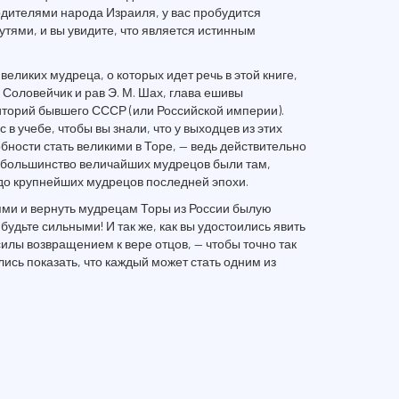
дителями народа Израиля, у вас пробудится
утями, и вы увидите, что является истинным
и великих мудреца, о которых идет речь в этой книге,
. Соловейчик и рав Э. М. Шах, глава ешивы
иторий бывшего СССР (или Российской империи).
 в учебе, чтобы вы знали, что у выходцев из этих
бности стать великими в Торе, — ведь действительно
й большинство величайших мудрецов были там,
 до крупнейших мудрецов последней эпохи.
ями и вернуть мудрецам Торы из России былую
 будьте сильными! И так же, как вы удостоились явить
илы возвращением к вере отцов, — чтобы точно так
ись показать, что каждый может стать одним из