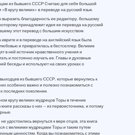
цам из бывшего СССР Считаю для себя большой
 «В кругу великих» в переводе на русский язык.
ы выразить благодарность ее редактору, большому
 которому принадлежит идея ее перевода на русский
ившему этот перевод с большим искусством.
а иврите и в переводе на английский язык была
любовью и превратилась в бестселлер. Великие
т в ней источник нравственного учения и
ать и постоянно изучать ее. Главы и духовные
ней беседы и используют на своих уроках о
 выходцев из бывшего СССР, которые вернулись к
них особенно важно и полезно познакомиться с
х последних поколении.
ном кругу великих мудрецов Торы в течение
книге рассказы о них — из первоисточника, и потому
ерные.
 не удостоились вернуться к вере отцов, эта книга
ся с великими мудрецами Торы и таким путем
енным ценностям. Когда вы познакомитесь с этими