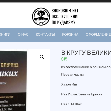
КНИГИ
О НАС
КОНТАКТЫ
КОРЗИНА
ОФОРМЛЕНИЕ 
В КРУГУ ВЕЛИК
$
15
из воспоминаний о близком о
Первая часть:
Хазон Иш
Рав Ицхак Зеев из Бриска
Рав Э.М.Шах