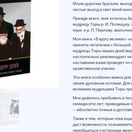
Моим дорогим братьям, выход
честью выход в свет моей книги
Прежде всего, мне хотелось б
мудрецу Торы р. И. Полищуку,
язык, и р. П. Перлову, выполн
Моя книга «В кругу великих» н
принята читателем с большой 
мудрецы Торы наших дней видя
настоятельно рекомендуют чит
наставники ешив проводят по 
нравственном учении.
Эта книга особенно важна для
своим духовным истокам. Для 
великими мудрецами Торы тре
Мне довелось пребывать в тес
семидесяти лет; приводимые в 
— абсолютно точные и достов
Также и тем, которые пока еще
даст возможность познакомить
приобщиться к истинным жизн