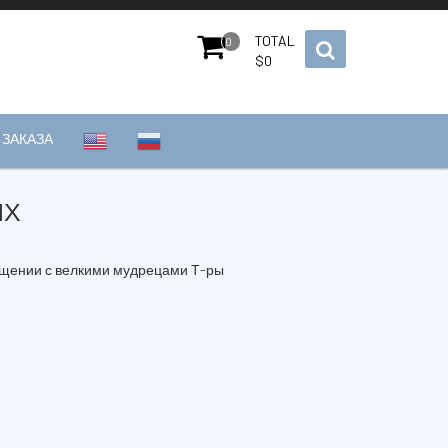
TOTAL
0
$
0
ЗАКАЗА
ИХ
бщении с велкими мудрецами Т-ры