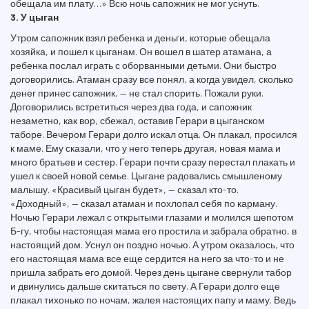
обещала им плату…» Всю ночь сапожник не мог уснуть.
3. У цыган
Утром сапожник взял ребенка и деньги, которые обещала
хозяйка, и пошел к цыганам. Он вошел в шатер атамана, а
ребенка послал играть с оборванными детьми. Они быстро
договорились. Атаман сразу все понял, а когда увидел, сколько
денег принес сапожник, — не стал спорить. Пожали руки.
Договорились встретиться через два года, и сапожник
незаметно, как вор, сбежал, оставив Герари в цыганском
таборе. Вечером Герари долго искал отца. Он плакал, просился
к маме. Ему сказали, что у него теперь другая, новая мама и
много братьев и сестер. Герари почти сразу перестал плакать и
ушел к своей новой семье. Цыгане радовались смышленому
малышу. «Красивый цыган будет», — сказал кто-то.
«Доходный», — сказал атаман и похлопал себя по карману.
Ночью Герари лежал с открытыми глазами и молился шепотом
Б-гу, чтобы настоящая мама его простила и забрала обратно, в
настоящий дом. Уснул он поздно ночью. А утром оказалось, что
его настоящая мама все еще сердится на него за что-то и не
пришла забрать его домой. Через день цыгане свернули табор
и двинулись дальше скитаться по свету. А Герари долго еще
плакал тихонько по ночам, жалея настоящих папу и маму. Ведь