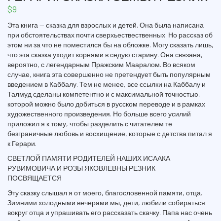
$
9
Эта книга — сказка для взрослых и детей. Она была написана
при обстоятельствах почти сверхьествественных. Но рассказ об
этом ни за что не поместился бы на обложке. Могу сказать лишь,
что эта сказка уходит корнями в седую старину. Она связана,
вероятно, с легендарным Пражским Мааралом. Во всяком
случае, книга эта совершенно не претендует быть популярным
введением в Каббалу. Тем не менее, все ссылки на Каббалу и
Талмуд сделаны компетентно и с максимальной точностью,
которой можно было добиться в русском переводе и в рамках
художественного произведения. Но больше всего усилий
приложил я к тому, чтобы разделить с читателем те
безграничные любовь и восхищение, которые с детства питал я
к Герари.
СВЕТЛОЙ ПАМЯТИ РОДИТЕЛЕЙ НАШИХ ИСААКА
РУВИМОВИЧА И РОЗЫ ЯКОВЛЕВНЫ РЕЗНИК
ПОСВЯЩАЕТСЯ
Эту сказку слышал я от моего, благословенной памяти, отца.
Зимними холодными вечерами мы, дети, любили собираться
вокруг отца и упрашивать его рассказать скачку. Папа нас очень