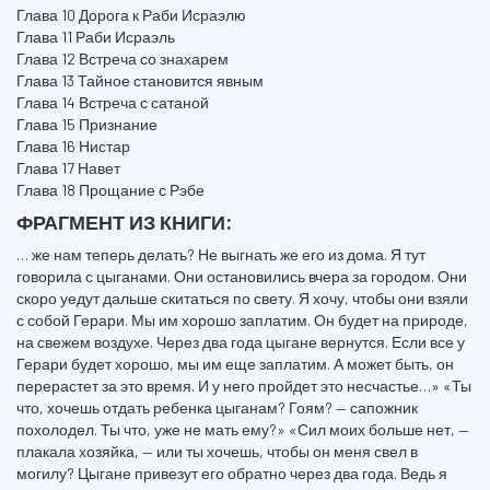
Глава 10 Дорога к Раби Исраэлю
Глава 11 Раби Исраэль
Глава 12 Встреча со знахарем
Глава 13 Тайное становится явным
Глава 14 Встреча с сатаной
Глава 15 Признание
Глава 16 Нистар
Глава 17 Навет
Глава 18 Прощание с Рэбе
ФРАГМЕНТ ИЗ КНИГИ:
… же нам теперь делать? Не выгнать же его из дома. Я тут
говорила с цыганами. Они остановились вчера за городом. Они
скоро уедут дальше скитаться по свету. Я хочу, чтобы они взяли
с собой Герари. Мы им хорошо заплатим. Он будет на природе,
на свежем воздухе. Через два года цыгане вернутся. Если все у
Герари будет хорошо, мы им еще заплатим. А может быть, он
перерастет за это время. И у него пройдет это несчастье…» «Ты
что, хочешь отдать ребенка цыганам? Гоям? — сапожник
похолодел. Ты что, уже не мать ему?» «Сил моих больше нет, —
плакала хозяйка, — или ты хочешь, чтобы он меня свел в
могилу? Цыгане привезут его обратно через два года. Ведь я