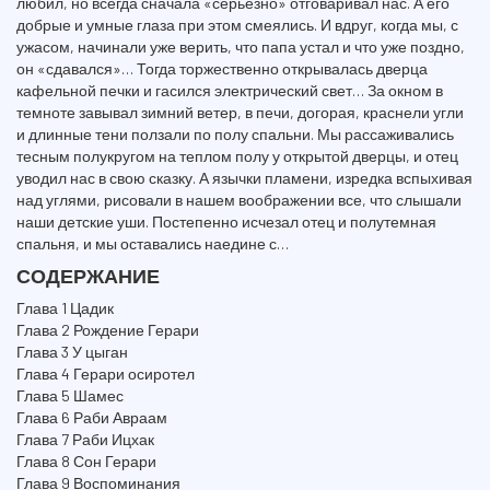
любил, но всегда сначала «серьезно» отговаривал нас. А его
добрые и умные глаза при этом смеялись. И вдруг, когда мы, с
ужасом, начинали уже верить, что папа устал и что уже поздно,
он «сдавался»… Тогда торжественно открывалась дверца
кафельной печки и гасился электрический свет… За окном в
темноте завывал зимний ветер, в печи, догорая, краснели угли
и длинные тени ползали по полу спальни. Мы рассаживались
тесным полукругом на теплом полу у открытой дверцы, и отец
уводил нас в свою сказку. А язычки пламени, изредка вспыхивая
над углями, рисовали в нашем воображении все, что слышали
наши детские уши. Постепенно исчезал отец и полутемная
спальня, и мы оставались наедине с…
СОДЕРЖАНИЕ
Глава 1 Цадик
Глава 2 Рождение Герари
Глава 3 У цыган
Глава 4 Герари осиротел
Глава 5 Шамес
Глава 6 Раби Авраам
Глава 7 Раби Ицхак
Глава 8 Сон Герари
Глава 9 Воспоминания