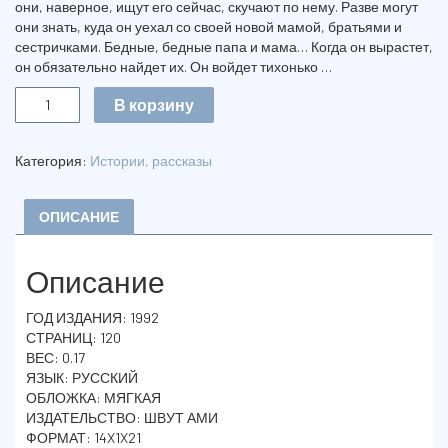
они, наверное, ищут его сейчас, скучают по нему. Разве могут
они знать, куда он уехал со своей новой мамой, братьями и
сестричками. Бедные, бедные папа и мама… Когда он вырастет,
он обязательно найдет их. Он войдет тихонько …
Количество
В корзину
ГЕРАРИ.
СКАЗКА
СЕМЬИ
Категория:
Истории, рассказы
РЕЗНИК
ОПИСАНИЕ
Описание
ГОД ИЗДАНИЯ: 1992
СТРАНИЦ: 120
ВЕС: 0.17
ЯЗЫК: РУССКИЙ
ОБЛОЖКА: МЯГКАЯ
ИЗДАТЕЛЬСТВО: ШВУТ АМИ
ФОРМАТ: 14X1X21