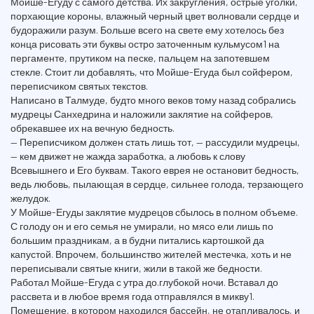
Мойше-Егуду с самого детства. Их закругления, острые уголки,
порхающие короны, влажный черный цвет волновали сердце и
будоражили разум. Больше всего на свете ему хотелось без
конца рисовать эти буквы остро заточенным кульмусом1 на
пергаменте, прутиком на песке, пальцем на запотевшем
стекле. Стоит ли добавлять, что Мойше-Егуда был сойфером,
переписчиком святых текстов.
Написано в Талмуде, будто много веков тому назад собрались
мудрецы Санхедрина и наложили заклятие на сойферов,
обрекавшее их на вечную бедность.
— Переписчиком должен стать лишь тот, — рассудили мудрецы,
— кем движет не жажда заработка, а любовь к слову
Всевышнего и Его буквам. Такого еврея не остановит бедность,
ведь любовь, пылающая в сердце, сильнее голода, терзающего
желудок.
У Мойше-Егуды заклятие мудрецов сбылось в полном объеме.
С голоду он и его семья не умирали, но мясо ели лишь по
большим праздникам, а в будни питались картошкой да
капустой. Впрочем, большинство жителей местечка, хоть и не
переписывали святые книги, жили в такой же бедности.
Работал Мойше-Егуда с утра до.глубокой ночи. Вставал до
рассвета и в любое время года отправлялся в микву1.
Помещение, в котором находился бассейн, не отапливалось, и