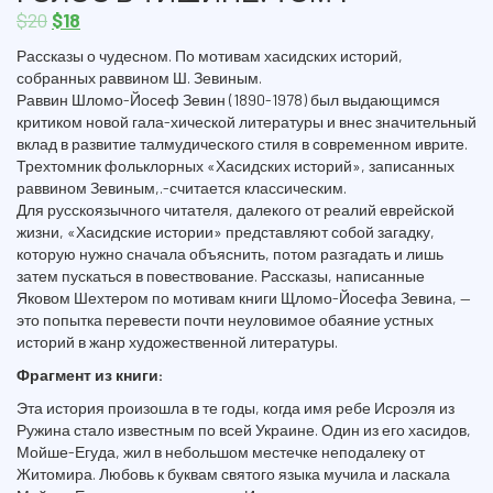
$
20
$
18
Рассказы о чудесном. По мотивам хасидских историй,
собранных раввином Ш. Зевиным.
Раввин Шломо-Йосеф Зевин (1890-1978) был выдающимся
критиком новой гала-хической литературы и внес значительный
вклад в развитие талмудического стиля в современном иврите.
Трехтомник фольклорных «Хасидских историй», записанных
раввином Зевиным,.-считается классическим.
Для русскоязычного читателя, далекого от реалий еврейской
жизни, «Хасидские истории» представляют собой загадку,
которую нужно сначала объяснить, потом разгадать и лишь
затем пускаться в повествование. Рассказы, написанные
Яковом Шехтером по мотивам книги Щломо-Йосефа Зевина, —
это попытка перевести почти неуловимое обаяние устных
историй в жанр художественной литературы.
Фрагмент из книги:
Эта история произошла в те годы, когда имя ребе Исроэля из
Ружина стало известным по всей Украине. Один из его хасидов,
Мойше-Егуда, жил в небольшом местечке неподалеку от
Житомира. Любовь к буквам святого языка мучила и ласкала