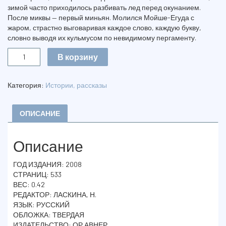
зимой часто приходилось разбивать лед перед окунанием.
После миквы — первый миньян. Молился Мойше-Егуда с
жаром, страстно выговаривая каждое слово, каждую букву,
словно выводя их кульмусом по невидимому пергаменту.
Количество
В корзину
ГОЛОС
В
ТИШИНЕ.
Категория:
Истории, рассказы
ТОМ
1
ОПИСАНИЕ
Описание
ГОД ИЗДАНИЯ: 2008
СТРАНИЦ: 533
ВЕС: 0.42
РЕДАКТОР: ЛАСКИНА, Н.
ЯЗЫК: РУССКИЙ
ОБЛОЖКА: ТВЕРДАЯ
ИЗДАТЕЛЬСТВО: ОР АВНЕР