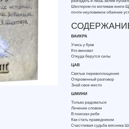
разгадать и лишь затем пуска
Шехтером по мотивам книги Щ
почти неуловимое обаяние уст
СОДЕРЖАНИ
ВАИКРА
Учись у букв
Кто виноват
Откуда берутся силы
ЦАВ
Святые перевоплощения
Откровенный разговор
Знай свое место
ШМИНИ
Только радоваться
Лечение словом
В поисках ребе
Как стать праведником
Счастливая судьба мясника 