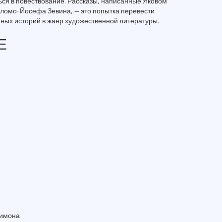
ться в повествование. Рассказы, написанные Яковом
ломо-Йосефа Зевина, — это попытка перевести
ных историй в жанр художественной литературы.
Е
Шимона