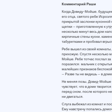
Комментарий Раши
Когда Довиду-Мойше, будущему
его отца, святого ребе Исроэл
прикрытой заслонки кухонной 
щепки — приготовленную к утру
несколько минут весь дом нап
кирпичные стены кухни, камен
табуретками и пробовал вгрызт
Ребе вышел из своей комнаты,
прихожую. Спустя несколько ми
Мойше. Ребе тотчас послал за н
поразился: мальчик с открыты
малейших признаков беспокой
— Разве ты не видишь — в доме
Не меняя позы, Довид-Мойше п
чувствует, что в доме творитс
перед сном, после которого не
ни двигаться.
Слуга выбежал из комнат и по
Ему навстречу попались домо