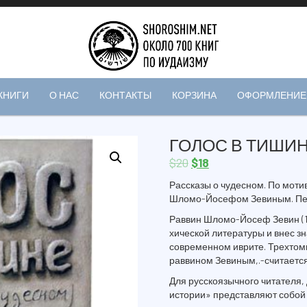
КНИГИ
О НАС
КОНТАКТЫ
КОРЗИНА
ОФОРМЛЕНИЕ 
ГОЛОС В ТИШИН
$
20
$
18
Рассказы о чудесном. По моти
Шломо-Йосефом Зевиным. Пер
Раввин Шломо-Йосеф Зевин (1
хической литературы и внес зн
современном иврите. Трехтом
раввином Зевиным,.-считается
Для русскоязычного читателя,
истории» представляют собой 