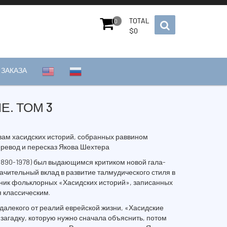
TOTAL
0
$
0
ЗАКАЗА
Е. ТОМ 3
вам хасидских историй, собранных раввином
евод и пересказ Якова Шехтера
890-1978) был выдающимся критиком новой гала-
ачительный вклад в развитие талмудического стиля в
ник фольклорных «Хасидских историй», записанных
 классическим.
 далекого от реалий еврейской жизни, «Хасидские
загадку, которую нужно сначала объяснить, потом