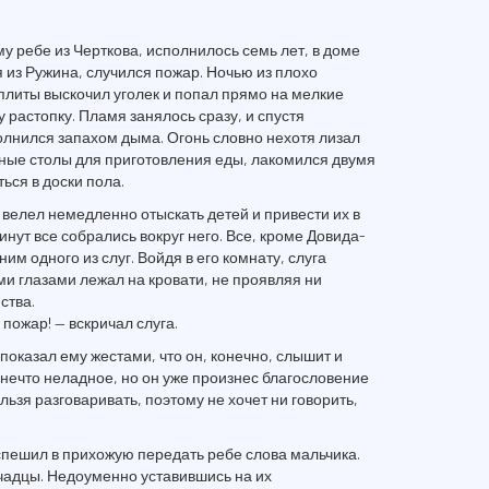
 ребе из Черткова, исполнилось семь лет, в доме
я из Ружина, случился пожар. Ночью из плохо
плиты выскочил уголек и попал прямо на мелкие
 растопку. Пламя занялось сразу, и спустя
олнился запахом дыма. Огонь словно нехотя лизал
ные столы для приготовления еды, лакомился двумя
ься в доски пола.
 велел немедленно отыскать детей и привести их в
нут все собрались вокруг него. Все, кроме Довида-
им одного из слуг. Войдя в его комнату, слуга
ми глазами лежал на кровати, не проявляя ни
ства.
 пожар! — вскричал слуга.
оказал ему жестами, что он, конечно, слышит и
я нечто неладное, но он уже произнес благословение
льзя разговаривать, поэтому не хочет ни говорить,
спешил в прихожую передать ребе слова мальчика.
чадцы. Недоуменно уставившись на их