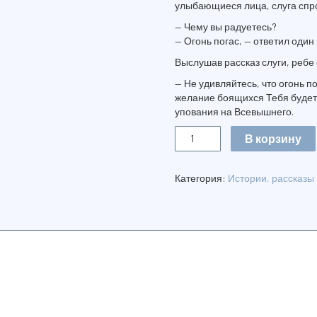
улыбающиеся лица, слуга спр
— Чему вы радуетесь?
— Огонь погас, — ответил один 
Выслушав рассказ слуги, ребе 
— Не удивляйтесь, что огонь п
желание боящихся Тебя будет
упования на Всевышнего.
Количество
В корзину
ГОЛОС
В
ТИШИНЕ.
Категория:
Истории, рассказы
ТОМ
3