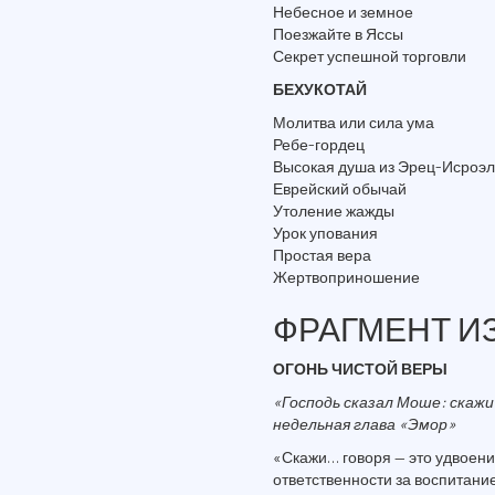
Небесное и земное
Поезжайте в Яссы
Секрет успешной торговли
БЕХУКОТАЙ
Молитва или сила ума
Ребе-гордец
Высокая душа из Эрец-Исроэл
Еврейский обычай
Утоление жажды
Урок упования
Простая вера
Жертвоприношение
ФРАГМЕНТ ИЗ
ОГОНЬ ЧИСТОЙ ВЕРЫ
«Господь сказал Моше: скажи
недельная глава «Эмор»
«Скажи… говоря — это удвоен
ответственности за воспитание