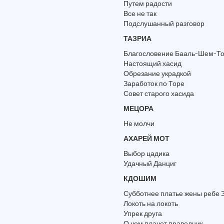
Путем радости
Все не так
Подслушанный разговор
ТАЗРИА
Благословение Бааль-Шем-Т
Настоящий хасид
Обрезание украдкой
Заработок по Торе
Совет старого хасида
МЕЦОРА
Не молчи
АХАРЕЙ МОТ
Выбор цадика
Удачный Данциг
КДОШИМ
Субботнее платье жены ребе 
Локоть на локоть
Упрек друга
О чем плачет праведник