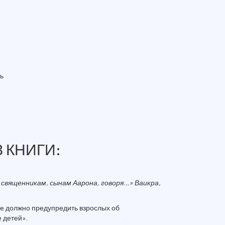
ь
 КНИГИ:
 священникам, сынам Аарона, говоря…»
Ваикра,
ие должно предупредить взрослых об
 детей».