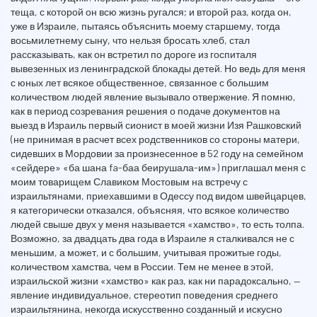
теща, с которой он всю жизнь ругался; и второй раз, когда он,
уже в Израиле, пытаясь объяснить моему старшему, тогда
восьмилетнему сыну, что нельзя бросать хлеб, стал
рассказывать, как он встретил по дороге из госпиталя
вывезенных из ленинградской блокады детей. Но ведь для меня
с юных лет всякое общественное, связанное с большим
количеством людей явление вызывало отвержение. Я помню,
как в период созревания решения о подаче документов на
выезд в Израиль первый сионист в моей жизни Изя Рашковский
(не принимая в расчет всех родственников со стороны матери,
сидевших в Мордовии за произнесенное в 52 году на семейном
«сейдере» «ба шана fa-баа беирушала-им») приглашал меня с
моим товарищем Славиком Мостовым на встречу с
израильтянами, приехавшими в Одессу под видом швейцарцев,
я категорически отказался, объясняя, что всякое количество
людей свыше двух у меня называется «хамство», то есть толпа.
Возможно, за двадцать два года в Израиле я сталкивался не с
меньшим, а может, и с большим, учитывая прожитые годы,
количеством хамства, чем в России. Тем не менее в этой,
израильской жизни «хамство» как раз, как ни парадоксально, —
явление индивидуальное, стереотип поведения среднего
израильтянина, некогда искусственно созданный и искусно