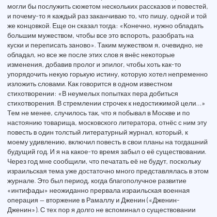
могли бы послужить сюжетом нескольких рассказов и повестей,
и почему-то я каждый раз заканчиваю то, что пишу, одной и той
же концовкой. Еще он сказал тогда: «Конечно, нужно обладать
большим мужеством, чтобы все это вспороть, разобрать на
куски и переписать заново». Таким мужеством я, очевидно, не
обладал, но все же после этих слов я внёс некоторые
изменения, добавив пролог и эпилог, чтобы хоть как-то
упорядочить некую горькую истину, которую хотел непременно
изложить словами. Как говорится в одном известном
стихотворении: «В неумелых попытках пера добиться
стихотворения. В стремлении строчек к недостижимой цели…»
Тем не менее, случилось так, что я побывал в Москве и по
настоянию товарища, московского литератора, отнёс с ним эту
повесть в один толстый литературный журнал, который, к
моему удивлению, включил повесть в свои планы на тогдашний
будущий год. И я на какое-то время забыл о её существовании.
Через год мне сообщили, что печатать её не будут, поскольку
израильская тема уже достаточно много представлялась в этом
журнале. Это был период, когда благополучное развитие
«интифады» неожиданно прервала израильская военная
операция — вторжение в Рамаллу и Дженин («Дженин-
Дженин»). С тех пор я долго не вспоминал о существовании