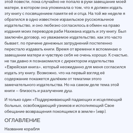
этой повести, пока случайно не попало в руки завещание моей
матери, в котором она упоминала о том, что я должен издать
эту книгу с посвящением памяти её и отца. На той же неделе я
обратился в одно известное израильское русскоязычное
издательство, и оно любезно согласилось в обмен на право
издания моих переводов раби Нахмана издать и эту книгу. Был
заключён договор, но уважаемое издательство, как это часто
бывает, по причине денежных затруднений постепенно
перестало издавать книги. Время от времени я вспоминаю о
завещании матери и чувствую себя не очень хорошо. К счастью,
не так давно я познакомился с директором издательства
«Еврейская книга», который неожиданно для меня согласился
издать эту книгу. Возможно, что на первый взгляд её
содержание покажется далёким от тематики этого
замечательного издательства. Но на самом деле тема этой
книги — близость и разлучение душ.
И только один «Поддерживающий падающих и исцеляющий
больных, освобождающий узников и исполняющий Свое
обещание возвращения покоящимся в земле» (ивр).
ОГЛАВЛЕНИЕ
Название корабля