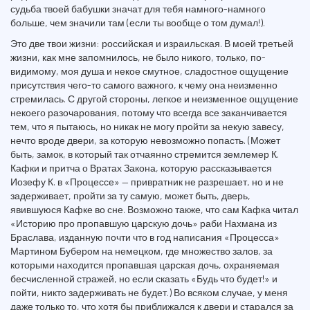
судьба твоей бабушки значат для тебя намного-намного
больше, чем значили там (если ты вообще о том думал!).
Это две твои жизни: российская и израильская. В моей третьей
жизни, как мне запомнилось, не было никого, только, по-
видимому, моя душа и некое смутное, сладостное ощущение
присутствия чего-то самого важного, к чему она неизменно
стремилась. С другой стороны, легкое и неизменное ощущение
некоего разочарования, потому что всегда все заканчивается
тем, что я пытаюсь, но никак не могу пройти за некую завесу,
нечто вроде двери, за которую невозможно попасть. (Может
быть, замок, в который так отчаянно стремится землемер К.
Кафки и притча о Вратах Закона, которую рассказывается
Иозефу К. в «Процессе» — привратник не разрешает, но и не
задерживает, пройти за ту самую, может быть, дверь,
явившуюся Кафке во сне. Возможно также, что сам Кафка читал
«Историю про пропавшую царскую дочь» раби Нахмана из
Браслава, изданную почти что в год написания «Процесса»
Мартином Бубером на немецком, где множество залов, за
которыми находится пропавшая царская дочь, охраняемая
бесчисленной стражей, но если сказать «Будь что будет!» и
пойти, никто задерживать не будет.) Во всяком случае, у меня
даже только то, что хотя бы приближался к двери и старался за