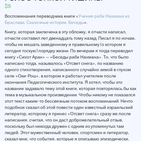
$
9
Воспоминания переводчика книги «
Учение раби Нахмана из
Браслава. Сказочные истории. Беседы
«.
Книгу, которая заключена в эту обложку, я отчасти написал,
отчасти составил лет двенадцать тому назад. Писал я по ночам,
чтобы не мешать заведенному и правильному (о котором я
сегодня тоскую) порядку жизни. По вечерам я тогда переводил
книгу «Сихот Аран» — «Беседы раби Нахмана». То, что было
написано тогда, называлось «Отсвет снега», по названию
одного стихотворения, написанного случайно зимой в глухом
селе «Оки-Рош», в котором я работал учителем после
окончания Педагогического института. Я хотел, чтобы это
название задавало тему этой книги, которая повторялась бы как
тема в музыкальном произведении. Чтобы никому не показался
этот текст каким-то бессвязным потоком воспоминаний. Нечто
подобное сказал об этой повести один известный израильский
литератор, которому я принес «Отсвет снега» сразу же после
написания, считая, что он даст доброжелательный отзыв,
поскольку был некогда дружен с одним из упомянутых там
людей. Этот мужественный человек, спортсмен и литератор,
сказал мне, что события, которые я описываю эпизодически,