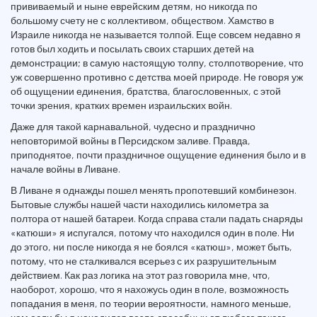
прививаемый и ныне еврейским детям, но никогда по
большому счету не с коллективом, обществом. Хамство в
Израиле никогда не называется толпой. Еще совсем недавно я
готов был ходить и посылать своих старших детей на
демонстрации; в самую настоящую толпу, столпотворение, что
уж совершенно противно с детства моей природе. Не говоря уж
об ощущении единения, братства, благословенных, с этой
точки зрения, кратких времен израильских войн.
Даже для такой карнавальной, чудесно и празднично
неповторимой войны в Персидском заливе. Правда,
приподнятое, почти праздничное ощущение единения было и в
начале войны в Ливане.
В Ливане я однажды пошел менять пропотевший комбинезон.
Бытовые службы нашей части находились километра за
полтора от нашей батареи. Когда справа стали падать снаряды
«катюши» я испугался, потому что находился один в поле. Ни
до этого, ни после никогда я не боялся «катюш», может быть,
потому, что не сталкивался всерьез с их разрушительным
действием. Как раз логика на этот раз говорила мне, что,
наоборот, хорошо, что я нахожусь один в поле, возможность
попадания в меня, по теории вероятности, намного меньше,