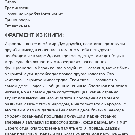
Страх
Третья жизнь
Название корабля (окончание)
Гриша-зверь
Отсвет снега
ФРАГМЕНТ ИЗ КНИГИ:
Израиль — вовсе иной мир. Дух дружбы, возможно, даже культ
дружбы, выход и спасение в том, что у тебя есть друзья,
необходимые в мире Эдома, где господствует «мидат fa-дин —
мера суда без жалости и милосердия», вовсе не так
функционален в Израиле, где в глубине, — сегодня, может быть,
в скрытой сути, преобладает вовсе другое качество. Это
качество — скрытое милосердие. Твои связи — главное на
самом деле — здесь — общинные, личные. Это такая приятная,
нужная, но на самом деле сопутствующая, как ни странно
звучит для выскочившего из галута в последнем самом его
развитии, связь с твоим народом, и не только что с народом, с
его самым-самым далеким (на самом деле близким, некогда
смоделированным) прошлым и будущим. Как ни странно,
впервые я заплакал во взрослой жизни, когда разрушали Ямит.
Своего отца, благословенна память его, я, правда, дважды
видел плачущим: первый раз, когда умерла моя бабушка — его