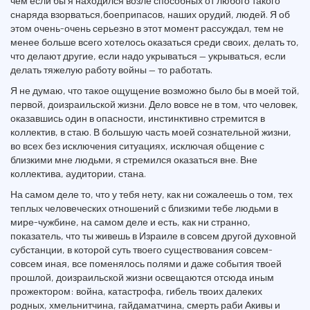
чем если бы я находился возле способных от любого такого
снаряда взорваться,боеприпасов, наших орудий, людей. Я об
этом очень-очень серьезно в этот момент рассуждал, тем не
менее больше всего хотелось оказаться среди своих, делать то,
что делают другие, если надо укрываться — укрываться, если
делать тяжелую работу войны — то работать.
Я не думаю, что такое ощущение возможно было бы в моей той,
первой, доизраильской жизни. Дело вовсе не в том, что человек,
оказавшись один в опасности, инстинктивно стремится в
коллектив, в стаю. В большую часть моей сознательной жизни,
во всех без исключения ситуациях, исключая общение с
близкими мне людьми, я стремился оказаться вне. Вне
коллектива, аудитории, стана.
На самом деле то, что у тебя нету, как ни сожалеешь о том, тех
теплых человеческих отношений с близкими тебе людьми в
мире-чужбине, на самом деле и есть, как ни странно,
показатель, что ты живешь в Израиле в совсем другой духовной
субстанции, в которой суть твоего существования совсем-
совсем иная, все поменялось полями и даже события твоей
прошлой, доизраильской жизни освещаются отсюда иным
прожектором: война, катастрофа, гибель твоих далеких
родных, хмельнитчина, гайдаматчина, смерть раби Акивы и