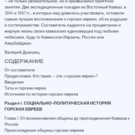
— не только увлекательное, но и чрезвычайно приятное
занятие. Две экспедиционные поездки на Восточный Кавказ, в
1994 и 1997 гг., в которых ему довелось участвовать, оставили
самые лучшие воспоминания о горских евреях, об их радушии
и гостеприимстве. Составитель надеется на процветание и
мирную жизнь своих кавказских единоверцев под любыми
небесами, будь то Кавказ или Израиль, Россия или
Азербайджан.
Валерий Дымшиц
СОДЕРЖАНИЕ
От составителя
Предисловие. Кто такие — эти «горские евреи»?
Введение
Таты и горские евреи
Источники по истории горских евреев
Раздел I. СОЦИАЛЬНО-ПОЛИТИЧЕСКАЯ ИСТОРИЯ
ГОРСКИХ ЕВРЕЕВ
Глава 1. От возникновения общины до присоединения Кавказа к
России
Происхождение общины горских евреев