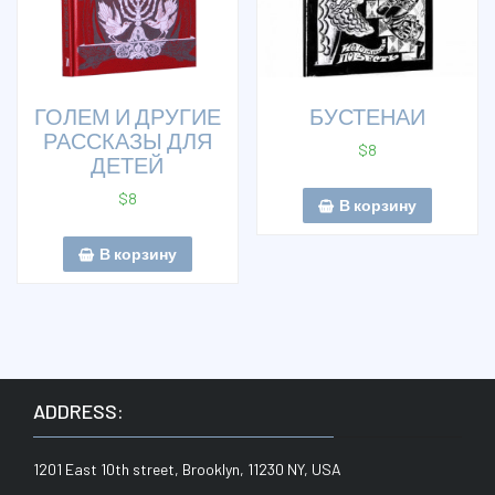
ГОЛЕМ И ДРУГИЕ
БУСТЕНАИ
РАССКАЗЫ ДЛЯ
$
8
ДЕТЕЙ
$
8
В корзину
В корзину
ADDRESS:
1201 East 10th street, Brooklyn, 11230 NY, USA