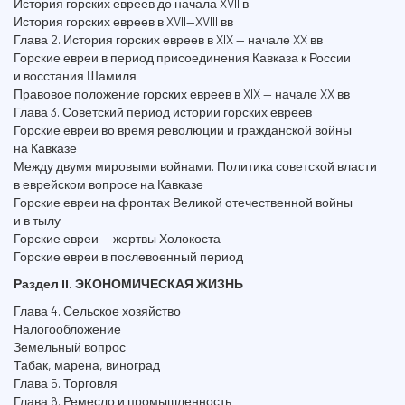
История горских евреев до начала XVII в
История горских евреев в XVII—XVIII вв
Глава 2. История горских евреев в XIX — начале XX вв
Горские евреи в период присоединения Кавказа к России
и восстания Шамиля
Правовое положение горских евреев в XIX — начале XX вв
Глава 3. Советский период истории горских евреев
Горские евреи во время революции и гражданской войны
на Кавказе
Между двумя мировыми войнами. Политика советской власти
в еврейском вопросе на Кавказе
Горские евреи на фронтах Великой отечественной войны
и в тылу
Горские евреи — жертвы Холокоста
Горские евреи в послевоенный период
Раздел II. ЭКОНОМИЧЕСКАЯ ЖИЗНЬ
Глава 4. Сельское хозяйство
Налогообложение
Земельный вопрос
Табак, марена, виноград
Глава 5. Торговля
Глава 6. Ремесло и промышленность