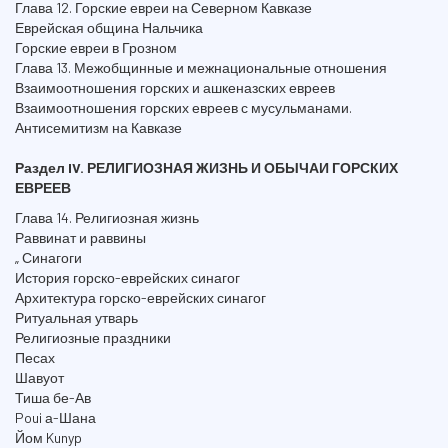
Глава 12. Горские евреи на Северном Кавказе
Еврейская община Нальчика
Горские евреи в Грозном
Глава 13. Межобщинные и межнациональные отношения
Взаимоотношения горских и ашкеназских евреев
Взаимоотношения горских евреев с мусульманами.
Антисемитизм на Кавказе
Раздел IV. РЕЛИГИОЗНАЯ ЖИЗНЬ И ОБЫЧАИ ГОРСКИХ
ЕВРЕЕВ
Глава 14. Религиозная жизнь
Раввинат и раввины
„ Синагоги
История горско-еврейских синагог
Архитектура горско-еврейских синагог
Ритуальная утварь
Религиозные праздники
Песах
Шавуот
Тиша бе-Ав
Poui а-Шана
Йом Kunyp