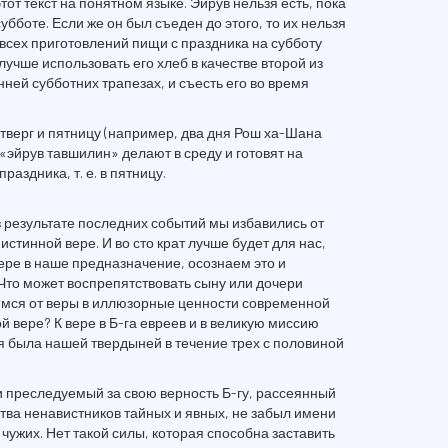
тот текст на понятном языке. Эйрув нельзя есть, пока
убботе. Если же он был съеден до этого, то их нельзя
всех приготовлений пищи с праздника на субботу
лучше использовать его хлеб в качестве второй из
нней субботних трапезах, и съесть его во время
тверг и пятницу (например, два дня Рош ха-Шана
 «эйрув тавшилин» делают в среду и готовят на
раздника, т. е. в пятницу.
в результате последних событий мы избавились от
истинной вере. И во сто крат лучше будет для нас,
ере в наше предназначение, осознаем это и
Что может воспрепятствовать сыну или дочери
имся от веры в иллюзорные ценности современной
й вере? К вере в Б-га евреев и в великую миссию
ая была нашей твердыней в течение трех с половиной
 преследуемый за свою верность Б-гу, рассеянный
ва ненавистников тайных и явных, не забыл имени
 чужих. Нет такой силы, которая способна заставить