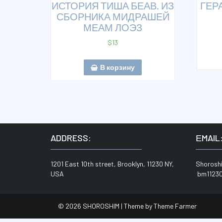
ИСТОРИЯ ТИША БЕАВ. ИЗ
ГЕР
СБОРНИКА МИДРАШЕЙ
МЕАМ ЛОЭЗ
$
13
В корзину
ADDRESS:
ЕMAIL
1201 East 10th street, Brooklyn, 11230 NY,
Shoros
USA
bm11230
© 2026 SHOROSHIM | Theme by
Theme Farmer