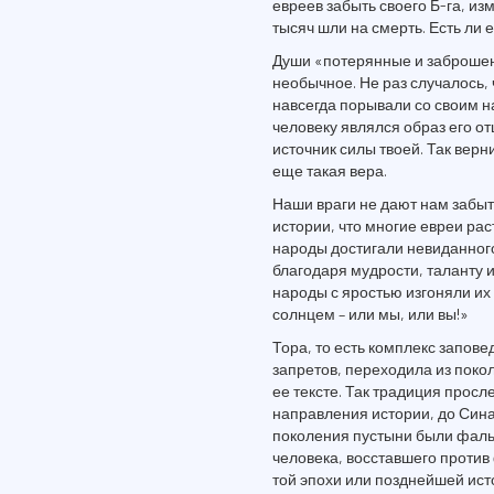
евреев забыть своего Б-га, из
тысяч шли на смерть. Есть ли 
Души «потерянные и заброшен
необычное. Не раз случалось, 
навсегда порывали со своим н
человеку являлся образ его отц
источник силы твоей. Так верни
еще такая вера.
Наши враги не дают нам забыт
истории, что многие евреи рас
народы достигали невиданного
благодаря мудрости, таланту 
народы с яростью изгоняли их 
солнцем – или мы, или вы!»
Тора, то есть комплекс запове
запретов, переходила из поко
ее тексте. Так традиция прос
направления истории, до Сина
поколения пустыни были фаль
человека, восставшего против
той эпохи или позднейшей ис