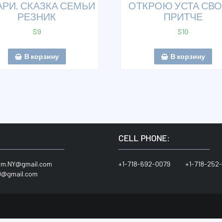
АРИ. СКАЗКА СЕМЬИ
ОТКРОЮ УСТА СВО
РЕЗНИК
ПРИТЧЕ
$
9
$
10
В корзину
В корзину
:
CELL PHONE:
him.NY@gmail.com
+1-718-692-0079 +1-718-252-
@gmail.com