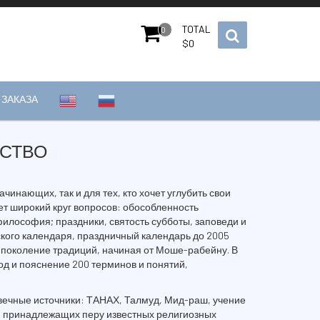
TOTAL
0
$
0
ЗАКАЗА
ЙСТВО
ачинающих, так и для тех, кто хочет углубить свои
ет широкий круг вопросов: обособленность
философия; праздники, святость субботы, заповеди и
кого календаря, праздничный календарь до 2005
в поколение традиций, начиная от Моше-рабейну. В
од и пояснение 200 терминов и понятий,
 вечные источники: ТАНАХ, Талмуд, Мид-раш, учение
й, принадлежащих перу известных религиозных