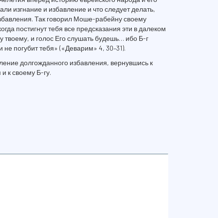
ли изгнание и избавление и что следует делать,
збавления. Так говорил Моше-рабейну своему
когда постигнут тебя все предсказания эти в далеком
у твоему, и голос Его слушать будешь… ибо Б-г
 не погубит тебя» («Деварим» 4, 30–31).
ление долгожданного избавления, вернувшись к
и к своему Б-гу.