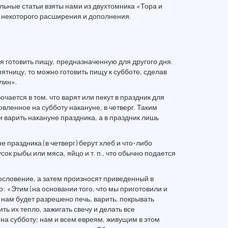
ьные статьи взяты нами из двухтомника «Тора и
 некоторого расширения и дополнения.
зя готовить пищу, предназначенную для другого дня.
ятницу, то можно готовить пищу к субботе, сделав
лин».
ается в том, что варят или пекут в праздник для
вленное на субботу накануне, в четверг. Таким
и варить накануне праздника, а в праздник лишь
 праздника (в четверг) берут хлеб и что-либо
сок рыбы или мяса, яйцо и т. п., что обычно подается
ословение, а затем произносят приведенный в
но: «Этим (на основании того, что мы приготовили и
 нам будет разрешено печь, варить, покрывать
ть их тепло, зажигать свечу и делать все
на субботу; нам и всем евреям, живущим в этом