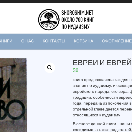
КНИГИ
О НАС
КОНТАКТЫ
КОРЗИНА
ОФОРМЛЕНИЕ 
ЕВРЕИ И ЕВРЕ
$
8
книга предназначена как для н
знания по иудаизму, и освеща
еврейского народа, его вера, 
традиции, особенности еврейс
года, передача из поколения 
отдельной главе дается перев
относящихся к иудаизму
В основе данной книги – наши
хасидизма, а также ряд стате