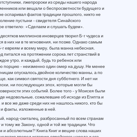
оотступники, лжепророки из среды нашего народа
менников или вещали о беспросветности будущего и
 не оспаривал фактов традиции прошлого, никто не
оление пустыни – свидетеля Синайского
ое ответило: «Сделаем и слушать будем».
 десятков миллионов иноверцев творил Б-г чудеса и
я в них ни в те мгновения, ни позже. Однако самым
Б-г евреям и всему миру, была манна небесная,
 питался на протяжении сорока лет странствий в
дое утро, и каждый, будь то ребенок или
ю порцию – неизменно один омер на душу. Не менее
ятницам опускалось двойное количество манны, а по
, как символ святости дня субботнего. И нет ни
эпохи, ни последующих эпох, которые могли бы
оверности этих событий. Более того – у Моисея были
оде недовольные, сожалевшие об исходе из Египта и
 все же даже среди них не нашлось никого, кто бы
и факты, изложенные в ней.
й, народ-скиталец, разбросанный по всем странам
 и тому же Закону, одной и той же традиции. Что
м и абсолютным?! Книга Книг и вещие слова наших
челетия вперед историю еврейского народа и его