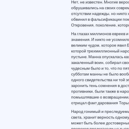
Нет, не известен. Многие вер
обрушивались на своих совре
отсутствии надежды, но никто
обвинил в фальсификации пок
Откровения, поколение, котор
На глазах миллионов евреев и
знамения. И никто не усомнилс
великим чудом, которое явил 
которой трехмиллионный народ
пустыне. Манна опускалась каж
закаленный воин, собирал сво
чудесным было и то, что по п
субботам манны не было вообще
одного свидетельства ни той 
заронить тень сомнения в дост
противники, были также в нар
помышлявшие о возвращении, и
отрицал факт дарования Торы 
Народ гонимый и преследуемы
света, хранит верность одному
может быть более достоверны
пророков предсказали на тыся