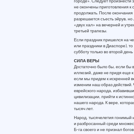
городе». Следует произнести э
не окончены приготовления к с
продолжать. После окончания 
разрешается съесть эйрув, но 
«двух хал» на вечерней и утре
третьей трапезы.
Если праздник пришелся на че
или праздники в Диаспоре), то
субботу только во второй день п
СИЛА ВЕРЫ
Достаточно было бы, если бы 
иллюзий, даже не придя еще к 
если мы придем к искренней в
изменим наш образ действий. 
еврейского народа, избавивш
цивилизации, прийти к истинно
нашего народа. К вере, котор
тысяч лет.
Народ, тысячелетия гонимый и
и разбросанный среди множест
Б-га своего и не признал богов