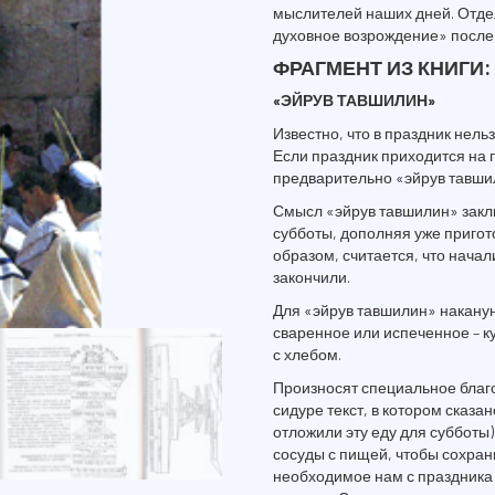
мыслителей наших дней. Отдел
духовное возрождение» после
ФРАГМЕНТ ИЗ КНИГИ:
«ЭЙРУВ ТАВШИЛИН»
Известно, что в праздник нель
Если праздник приходится на п
предварительно «эйрув тавши
Смысл «эйрув тавшилин» заключ
субботы, дополняя уже пригото
образом, считается, что начал
закончили.
Для «эйрув тавшилин» накануне
сваренное или испеченное – ку
с хлебом.
Произносят специальное благ
сидуре текст, в котором сказа
отложили эту еду для субботы)
сосуды с пищей, чтобы сохрани
необходимое нам с праздника 