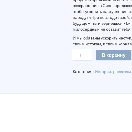
возвращение в Сион, предсказа
чтобы ускорить наступление и
народу: «При невзгоде твоей, 
будущем, ты и вернешься к Б-г
милосердный не оставит тебя и
И мы обязаны ускорить наступ
своим истокам, к своим корням 
Количество
В корзину
ЕВРЕИ
И
ЕВРЕЙСТВО
Категория:
Истории, рассказы