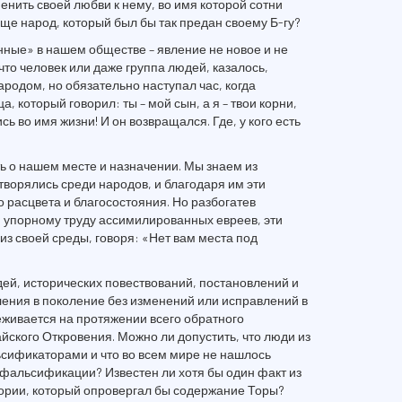
менить своей любви к нему, во имя которой сотни
еще народ, который был бы так предан своему Б-гу?
ные» в нашем обществе – явление не новое и не
что человек или даже группа людей, казалось,
ародом, но обязательно наступал час, когда
а, который говорил: ты – мой сын, а я – твои корни,
сь во имя жизни! И он возвращался. Где, у кого есть
ь о нашем месте и назначении. Мы знаем из
творялись среди народов, и благодаря им эти
 расцвета и благосостояния. Но разбогатев
и упорному труду ассимилированных евреев, эти
из своей среды, говоря: «Нет вам места под
дей, исторических повествований, постановлений и
ления в поколение без изменений или исправлений в
леживается на протяжении всего обратного
йского Откровения. Можно ли допустить, что люди из
сификаторами и что во всем мире не нашлось
 фальсификации? Известен ли хотя бы один факт из
тории, который опровергал бы содержание Торы?