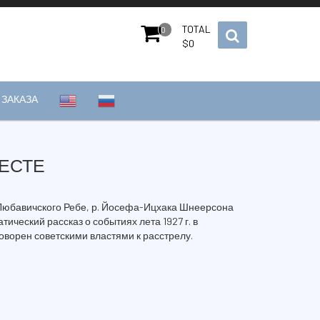
TOTAL
0
$
0
ЗАКАЗА
РЕСТЕ
Любавичского Ребе, р. Йосефа-Ицхака Шнеерсона
атический рассказ о событиях лета 1927 г. в
оворен советскими властями к расстрелу.