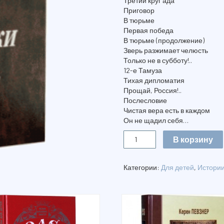
Третий круг ада
Приговор
В тюрьме
Первая победа
В тюрьме (продолжение)
Зверь разжимает челюсть
Только не в субботу!..
12-е Тамуза
Тихая дипломатия
Прощай, Россия!..
Послесловие
Чистая вера есть в каждом
Он не щадил себя…
Количество
В корзину
ЗАПИСКИ
ОБ
АРЕСТЕ
Категории:
Для детей
,
Истории