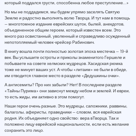
который поддался грусти, способенна любое преступле­ние…»
Но мы не поддадимся, мы будем упрямо заселять Святую
Землю и радостно выполнять волю Творца. И тут нам в помощь
— многотомное издание еврейских шуток, былей, анек­дотов,
объединенное общим героем, который известен всем. Это
много раз освистанный, уволенный и справедливо осужденный
непотопляемый человек-крейсер Рабинович.
В книгу вошла почти полностью золотая эпоха местечка — 19-й
век. Вы услышите остроты и приколы знаме­нитого Гершеле и
побываете на совете хелмских мудрецов. Хасидская рюмка
тоже не минует ваших уст. А чтобы «литаим» не были в обиде,
им отводится главное место в раз­деле «Дедушкины очки».
А антисемиты? Про них забыли? Нет! В последнем разделе
«Тайны Пурима» они зависнут между небом и землей. И евреи,
то есть жиды, им активно в этом помогут.
Наши герои очень разные. Это мудрецы, сапожники, раввины,
балаголы, аферисты, пра­ведники — словом, вся еврейская
родня. Их объединяет одно свойство: вера вТворца. Так и
положено лицу еврейской национальности, если есть желание
сохранить это лицо.