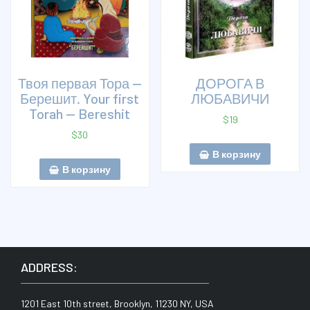
Твоя первая Тора —
ДОРОГА В
Берешит. Your first
ЛЮБАВИЧИ
Torah — Bereshit
$
19
$
30
В корзину
В корзину
ADDRESS:
1201 East 10th street, Brooklyn, 11230 NY, USA