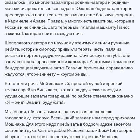
оказалось, что многие параметры родины-матери и родины-
мачехи очаровательно сов­падают. Озорная бедность, которая
преследовала нас в «совке», развивает еще большую скорость
в Кармиеле и Араде. Правда, у многих есть квартиры, которые в
России и не сни­лись. Зато теперь мы платим машканту (взнос
зажилье), которая снится каждую ночь.
Шепелявого лектора по научному атеизму сменили румяные
ребята, которые смолоду привыкли терять честь, паля из
рогатки в портрет дедушки-раввина. Сочноокругляя губы, они
заступаются за права свиньи и кальмара. А потомки атаманов и
бендеровцев (внучатые зятья Розалии Ароновны) справедливо
жалуются, что жизнинету — кругом жиды…
Вот о том и речь. Мой знакомый, простой душой и крепкий
телом еврей из Вильнюса, в ответ на дружеские наезды и
удушающие захваты товарищей по работе отвечалодноз­начно:
«Я — жид? Значит, буду жить!»
Мы, евреи, обязаны выжить, распутывая последнюю
головоломку, которую Всевышний загадал нам перед приходом
Мошиаха. Для этого надо пребывать в бодром идаже веселом
состоянии духа. Святой рабби Исроэль Баал-Шем-Тов говорил:
«Грусть — это не грех, но она хуже всех грехов. Человек,