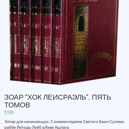
ЗОАР “ХОК ЛЕИСРАЭЛЬ”. ПЯТЬ
ТОМОВ
$
195
Зоhар для начинающих. С комментарием Святого Баал Сулама
рабби Йеhуды Лейб аЛеви Ашлага.