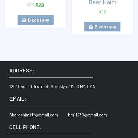
Beer Haim
$
26
$
20
$
40
В корзину
В корзину
ADDRESS:
1201 East 10th street, Brooklyn, 11230 NY, USA
ЕMAIL:
Shoroshim.NY@gmail.com bm11230@gmail.com
CELL PHONE: