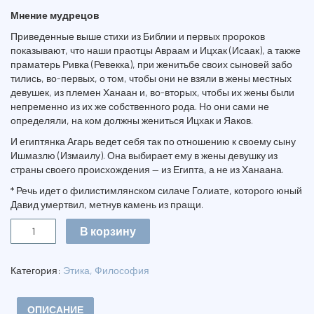
Мнение мудрецов
Приведенные выше стихи из Библии и первых пророков
показывают, что наши праотцы Авраам и Ицхак (Исаак), а также
праматерь Ривка (Ревекка), при женитьбе своих сыновей забо
тились, во-первых, о том, чтобы они не взяли в жены местных
девушек, из племен Ханаан и, во-вторых, чтобы их жены были
непременно из их же собственного рода. Но они сами не
определяли, на ком должны жениться Ицхак и Яаков.
И египтянка Агарь ведет себя так по отношению к своему сыну
Ишмазлю (Измаилу). Она выбирает ему в жены девушку из
страны своего происхождения — из Египта, а не из Ханаана.
* Речь идет о филистимлянском силаче Голиате, которого юный
Давид умертвил, метнув камень из пращи.
Количество
В корзину
КОГДА
ВСТУПАЕШЬ
В
Категория:
Этика, Философия
БРАК
ОПИСАНИЕ