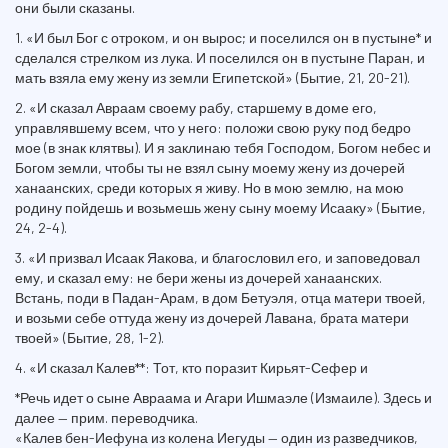
они были сказаны.
1. «И был Бог с отроком, и он вырос; и поселился он в пустыне* и
сделался стрелком из лука. И поселился он в пустыне Паран, и
мать взяла ему жену из земли Египетской» (Бытие, 21, 20-21).
2. «И сказал Авраам своему рабу, старшему в доме его,
управлявшему всем, что у него: положи свою руку под бедро
мое (в знак клятвы). И я заклинаю тебя Господом, Богом небес и
Богом земли, чтобы ты не взял сыну моему жену из дочерей
ханаанских, среди которых я живу. Но в мою землю, на мою
родину пойдешь и возьмешь жену сыну моему Исааку» (Бытие,
24, 2-4).
3. «И призвал Исаак Яакова, и благословил его, и заповедовал
ему, и сказал ему: не бери жены из дочерей ханаанских.
Встань, поди в Падан-Арам, в дом Бетуэля, отца матери твоей,
и возьми себе оттуда жену из дочерей Лавана, брата матери
твоей» (Бытие, 28, 1-2).
4. «И сказал Калев**: Тот, кто поразит Кирьят-Сефер и
*Речь идет о сыне Авраама и Агари Ишмаэле (Измаиле). Здесь и
далее — прим. переводчика.
«Калев бен-Иефуна из колена Иегуды — один из разведчиков,