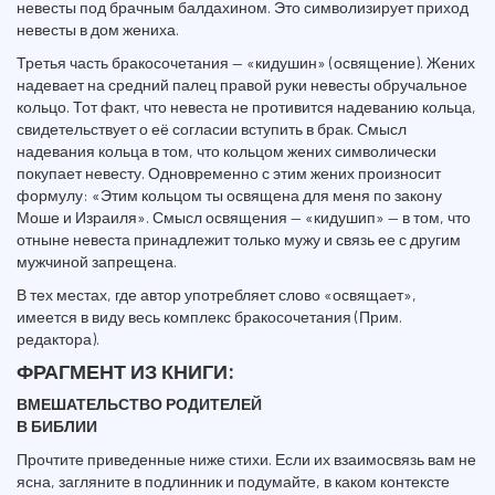
невесты под брачным балдахином. Это символизирует приход
невесты в дом жениха.
Третья часть бракосочетания — «кидушин» (освящение). Жених
надевает на средний палец правой руки невесты обручальное
кольцо. Тот факт, что невеста не противится надеванию кольца,
свидетельствует о её согласии вступить в брак. Смысл
надевания кольца в том, что кольцом жених символически
покупает невесту. Одновременно с этим жених произносит
формулу: «Этим кольцом ты освящена для меня по закону
Моше и Израиля». Смысл освящения — «кидушип» — в том, что
отныне невеста принадлежит только мужу и связь ее с другим
мужчиной запрещена.
В тех местах, где автор употребляет слово «освящает»,
имеется в виду весь комплекс бракосочетания (Прим.
редактора).
ФРАГМЕНТ ИЗ КНИГИ:
ВМЕШАТЕЛЬСТВО РОДИТЕЛЕЙ
В БИБЛИИ
Прочтите приведенные ниже стихи. Если их взаимосвязь вам не
ясна, загляните в подлинник и подумайте, в каком контексте