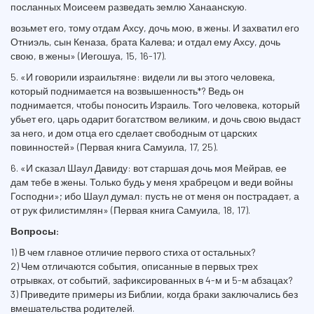
посланных Моисеем разведать землю Ханаанскую.
возьмет его, тому отдам Ахсу, дочь мою, в жены. И захватил его
Отниэль, сын Кеназа, брата Калева; и отдал ему Ахсу, дочь
свою, в жены» (Иегошуа, 15, 16-17).
5. «И говорили израильтяне: видели ли вы этого человека,
который поднимается на возвышенность*? Ведь он
поднимается, чтобы поносить Израиль. Того человека, который
убьет его, царь одарит богатством великим, и дочь свою выдаст
за него, и дом отца его сделает свободным от царских
повинностей» (Первая книга Самуила, 17, 25).
6. «И сказал Шаул Давиду: вот старшая дочь моя Мейрав, ее
дам тебе в жены. Только будь у меня храбрецом и веди войны
Господни»; ибо Шаул думал: пусть не от меня он пострадает, а
от рук филистимлян» (Первая книга Самуила, 18, 17).
Вопросы:
1) В чем главное отличие первого стиха от остальных?
2) Чем отличаются события, описанные в первых трех
отрывках, от событий, зафиксированных в 4-м и 5-м абзацах?
3) Приведите примеры из Библии, когда браки заключались без
вмешательства родителей.