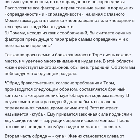
весьма существенны, но не оправданны и не справедливы.
Расположите все факторы, перечисленные выше, в порядке их
«оправданности» и «справедливости», начиная с главного.
Можно также делать пометки «неоправданно» или «неверно» в
тех случаях, когда Вы так думаете.
5) Почему, исходя из каких соображений, Вы считаете один из
факторов предыдущего параграфа самым оправданным и с
него начали перечень?
Так как вопросы семьи и брака занимают в Торе очень важное
место, им уделено много внимания в иудаизме. В этой области
жизни действует много законов, обычаев, традиций. Об этом мы
побеседуем в следующем разделе.
*Обряд бракосочетания, согласно требованиям Торы,
производится следующим образом: составляется брачный
контракт, в котором жених (муж) обязуется содержать жену. В
случае смерти или развода ей должна быть выплачена
определенная сумма (кроме алиментов). Этот контракт
называется «ктуба». Ему придается законная сила подписями
двух свидетелей — верующих евреев и самого жениха. После
этот жених передает «ктубу» свидетелям, а те — невесте.
Вторая часть обряда — «хупа». Жених становится слева от