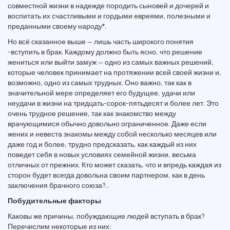
совместной жизни в надежде породить сыновей и дочерей и
воспитать их счастливыми и гордыми евреями, полезными и
преданными своему народу*.
Но всё сказанное выше — лишь часть широкого понятия
-вступить в брак. Каждому должно быть ясно, что решение
жениться или выйти замуж — одно из самых важных решений,
которые человек принимает на протяжении всей своей жизни и,
возможно, одно из самых трудных. Оно важно, так как в
значительной мере определяет его будущее, удачи или
неудачи в жизни на тридцать-сорок-пятьдесят и более лет. Это
очень трудное решение, так как знакомство между
врачующимися обычно довольно ограниченное. Даже если
жених и невеста знакомы между собой несколько месяцев или
даже год и более, трудно предсказать, как каждый из них
поведет себя в новых условиях семейной жизни, весьма
отличных от прежних. Кто может сказать, что и впредь каждая из
сторон будет всегда довольна своим партнером, как в день
заключения брачного союза?..
Побудительные факторы
Каковы же причины, побуждающие людей вступать в брак?
Перечислим некоторые из них: