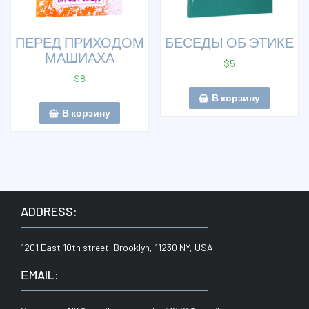
ПЕРЕД ПРИХОДОМ
БЕСЕДЫ ОБ ЭТИКЕ
МАШИАХА
$
5
$
8
В корзину
В корзину
ADDRESS:
1201 East 10th street, Brooklyn, 11230 NY, USA
ЕMAIL: