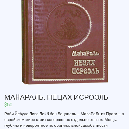
МАHАРАЛЬ. НЕЦАХ ИСРОЭЛЬ
$
50
Раби Йеhуда Ливо Лейб бен Бецапель — МаhаРаЛь из Праги — в
еврейском мире стоит совершенно отдельно от всех. Мощь,
глубина и невероятное по оригинальнойсамобытности