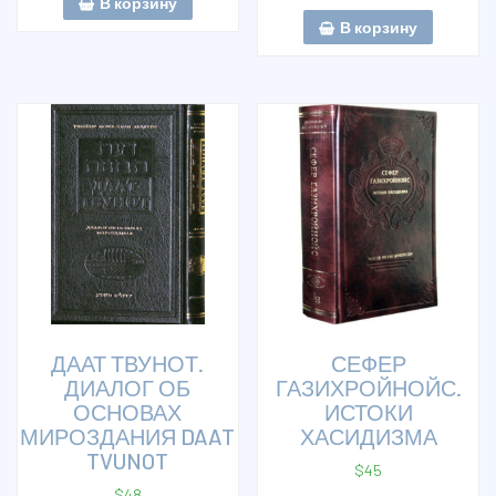
В корзину
В корзину
ДААТ ТВУНОТ.
СЕФЕР
ДИАЛОГ ОБ
ГАЗИХРОЙНОЙС.
ОСНОВАХ
ИСТОКИ
МИРОЗДАНИЯ DAAT
ХАСИДИЗМА
TVUNOT
$
45
$
48