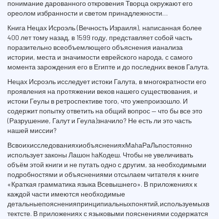
понимание дарованного откровения Творца окружают его
ореолом избранности и светом принадлежности…
Книга Нецах Исроэль (Вечность Израиля), написанная более
400 лет тому назад, в 1599 году, представляет собой часть
поразительно всеобъемлющего объяснения ианализа
истории, места и значимости еврейского народа, с самого
момента зарождения его в Египте и до последних веков Галута.
Нецах Исроэль исследует истоки Галута, в многократности его
проявления на протяжении веков нашего существования, и
истоки Геулы в ретроспективе того, что ужепроизошло. И
содержит попытку ответить на общий вопрос — что бы все это
(Разрушение, Галут и Геула)значило? Не есть ли это часть
нашей миссии?
ВсвоихисследованияхиобъясненияхМаhаРаЛьпостоянно
использует законы Лашон hаКодеш. Чтобы не увеличивать
объём этой книги и не путать одно с другим, за необходимыми
подробностями и объяснениями отсылаем читателя к книге
«Краткая грамматика языка Всевышнего». В приложениях к
каждой части имеются необходимые
детальныепоясненияпринципиальныхпонятий,используемыхв
тектсте. В приложениях с языковыми пояснениями содержатся