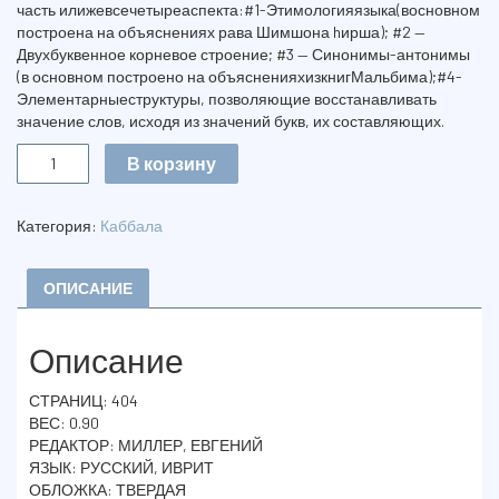
часть илижевсечетыреаспекта:#1-Этимологияязыка(восновном
построена на объяснениях рава Шимшона hирша); #2 —
Двухбуквенное корневое строение; #3 — Синонимы-антонимы
(в основном построено на объясненияхизкнигМальбима);#4-
Элементарныеструктуры, позволяющие восстанавливать
значение слов, исходя из значений букв, их составляющих.
Количество
В корзину
МАHАРАЛЬ.
НЕЦАХ
ИСРОЭЛЬ
Категория:
Каббала
ОПИСАНИЕ
Описание
СТРАНИЦ: 404
ВЕС: 0.90
РЕДАКТОР: МИЛЛЕР, ЕВГЕНИЙ
ЯЗЫК: РУССКИЙ, ИВРИТ
ОБЛОЖКА: ТВЕРДАЯ