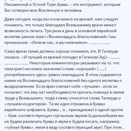
Письменной и Устной Торе,буквы — это инструмент, которым
Бог сотворил всю Вселенную и человека.
Даже сегодня, когда мы полагаемся на врачей, нам следует
понимать, что только благодаря Всевышнему врачи имеют
возможность лечить. Три раза в день в основной еврейской
молитве шмоне эсре («Восемнадцать благословений») мы
произносим: «Излечи нас, и мы излечимся», ____ _____.
Сами врачи также должны хорошо понимать это. В Талмуде
сказано: «И лучший из врачей попадет в Гегином (Ад)», _____
________ ___. Некоторые комментаторы указывают на то, что
гематрия (числовое значение) слова «хороший» (___),
употребленного здесь, равно семнадцати. В этом содержится
намек на Восемнадцать благословений без одного молитвы о
выздоровлении. Если врач считает себя «лучшим», если он
полагает, что ему нет необходимости просить помощи в своем
труде у Всевышнего, тогда к нему относятся слова Талмуда о
«лучшем из докторов». Та же идея отражена в буквах
еврейского алфавита. Буквы _ и _ принадлежат к одной группе
— букв, соответствующих гортанным звукам (в дальнейшем мы
не будем различать буквы и звуки и будем писать, например,
«губная буква», имея в виду соответствующий звук). При этом _