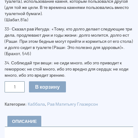
туалета), использование камня, которым пользовался другой
(для той же цели. В те времена камнями пользовались вместо
туалетной бумаги).
(Шабат,81а)
33- Сказал рав Иегуда: «Тому, кто долго делает следующие три
дела, продлевают дни и годы жизни: долго молится, долго ест
(Раши: При этом бедные могут прийти и кормиться от его стола)
и долго сидит в туалете (Раши: Это полезно для здоровья)».
(Брахот, 546)
34. Соблюдай три вещи: не сиди много, ибо это приводит к
геморрою; не стой много, ибо это вредно для сердца; не ходи
много, ибо это вредит зрению.
Количество
В корзину
МЕДИЦИНА
И
КАББАЛА
Категории:
Каббала
,
Рав Матитьягу Глазерсон
ОПИСАНИЕ