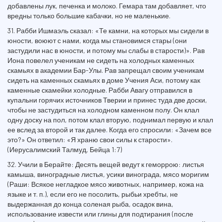
добавлены лук, печенка и молоко. Гемара там добавляет, что
вредны только большие кабачки, но не маленькие.
31. Рабби Ишмаэль сказал: «Те камни, на которых мы сидели в
юности, воюют с нами, когда мы становимся стары (они
застудили нас в юности, и потому мы слабы в старости)». Рав
Иона повелел ученикам не сидеть на холодных каменных
скамьях в академии Бар-Улы. Рав запрещал своим ученикам
сидеть на каменных скамьях в доме Учения Аси, потому как
каменные скамейки холодные. Рабби Авагу отправился в
купальни горячих источников Тверии и принес туда две доски,
чтобы не застудиться на холодном каменном полу. Он клал
одну доску на пол, потом клал вторую, поднимал первую и клал
ее вслед за второй и так далее. Когда его спросили: «Зачем все
это?» Он ответил: «Я храню свои силы к старости».
(Иерусалимский Талмуд, Бейца 1:7)
32. Учили в Берайте: Десять вещей ведут к геморрою: листья
камыша, виноградные листья, усики винограда, мясо моригим
(Раши: Всякое негладкое мясо животных, например, кожа на
языке и т. п.), если его не посолить, рыбьи хребты, не
выдержанная до конца соленая рыба, осадок вина,
использование извести или глины для подтирания (после