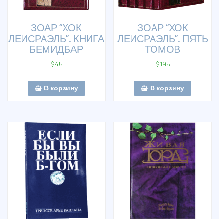
ЗОАР “ХОК
ЗОАР “ХОК
ЛЕИСРАЭЛЬ”. КНИГА
ЛЕИСРАЭЛЬ”. ПЯТЬ
БЕМИДБАР
ТОМОВ
$
45
$
195
В корзину
В корзину