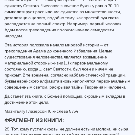
единству Святого. Числовое значение буквы у равно 70. 70
символизирует распыление единства во множественности,
детализацию целого, подобно тому, как простой луч света
распадается на полный спектр. Например, первый человек
Адам после грехопадения положил начало семидесяти
народам.
Эта история положила начало мировой истории — от
грехопадения Адама до конечного Избавления. Целью
существования человечества является возвышение
материальной стороны жизни (_) к первоначальному
состоянию, когда _, свет Святости, был ясен и ничем не
прикрыт. В те времена, согласно каббалистической традиции,
буквы еврейского алфавита вновь наполнятся первоначальным
совершенным светом, раскрывая тайны Творения и человека.
Да станет эта книга, с Божьей помощью, скромным вкладом в
достижение этой цели.
Матитъягу Глазерсон 10 кислева 5754
ФРАГМЕНТ ИЗ КНИГИ:
29. Тот, кому пустили кровь, не должен есть ни молока, ни сыра,
ни лука. Что делать тому, кто съел (что-то из этого списка)?