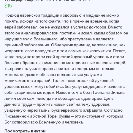
$
15
Подход еврейской традиции к здоровью и медицине можно
понять, исходя из того факта, что в прежние времена, когда
еврей заболевал, он не нуждался в услугах докторов. Вместо
этого он анализировал свои поступки и искал, каким образом он
нарушил волю Всевышнего, ибо преступление является
причиной заболевания. Обнаружив причину, человек знал, как
исправить свое поведение и тем самым как излечиться. Позже,
когда люди потеряли свой прежний духовный уровень и стали
больше обращать внимание на материальные аспекты вещей,
«…врачи получили право лечить», и теперь мы не только
можем, но даже и обязаны пользоваться услугами
медикаментов и врачей. Только немногие, чей духовный
уровень высок, могут обойтись без услуг медицины и излечить
себя старинным методом. Известно, что брат Гаона из Вильны
лечил себя сам, никогда не обращаясь к докторам. Цель
данного труда — пролить новый свет на тему здоровья,
увиденную через тайны букв еврейского алфавита. Согласно
Письменной и Устной Торе, буквы — это инструмент, которым
Бог сотворил всю Вселенную и человека.
Посмотреть внутри