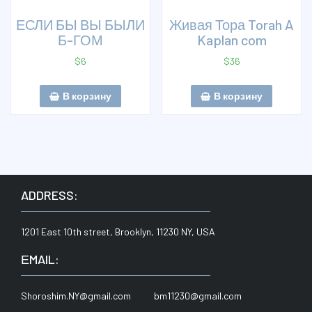
ЕСЛИ БЫ ВЫ БЫЛИ
Живая Тора Torah A
Б-ГОМ
Kaplan com
$
6
$
36
В корзину
В корзину
ADDRESS:
1201 East 10th street, Brooklyn, 11230 NY, USA
ЕMAIL:
Shoroshim.NY@gmail.com bm11230@gmail.com