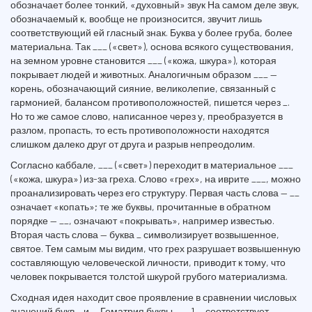
обозначает более тонкий, «духовный» звук На самом деле звук,
обозначаемый к, вообще не произносится, звучит лишь
соответствующий ей гласный знак. Буква у более груба, более
материальна. Так ___ («свет»), основа всякого существования,
на земном уровне становится ___ («кожа, шкура»), которая
покрывает людей и животных. Аналогичным образом ___ —
корень, обозначающий сияние, великолепие, связанный с
гармонией, балансом противоположностей, пишется через _.
Но то же самое слово, написанное через у, преобразуется в
разлом, пропасть, то есть противоположности находятся
слишком далеко друг от друга и разрыв непреодолим.
Согласно каббале, ___ («свет») переходит в материальное ___
(«кожа, шкура») из-за греха. Слово «грех», на иврите ___, можно
проанализировать через его структуру. Первая часть слова — __
означает «копать»; те же буквы, прочитанные в обратном
порядке — __, означают «покрывать», например известью.
Вторая часть слова — буква _ символизирует возвышенное,
святое. Тем самым мы видим, что грех разрушает возвышенную
составляющую человеческой личности, приводит к тому, что
человек покрывается толстой шкурой грубого материализма.
Сходная идея находит свое проявление в сравнении числовых
значений букв _ и _. Гематрия буквы _ — 1 — соответствует