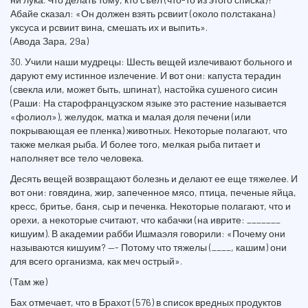
Абайе сказал: «Он должен взять рсвиит (около полстакана)
уксуса и рсвиит вина, смешать их и выпить».
(Авода Зара, 29а)
30. Учили наши мудрецы: Шесть вещей излечивают больного и
даруют ему истинное излечение. И вот они: капуста терадин
(свекла или, может быть, шпинат), настойка сушеного сисин
(Раши: На старофранцузском языке это растение называется
«фолиол»), желудок, матка и малая доля печени (или
покрывающая ее пленка) животных. Некоторые полагают, что
также мелкая рыба. И более того, мелкая рыба питает и
наполняет все тело человека.
Десять вещей возвращают болезнь и делают ее еще тяжелее. И
вот они: говядина, жир, запеченное мясо, птица, печеные яйца,
кресс, бритье, баня, сыр и печенка. Некоторые полагают, что и
орехи, а некоторые считают, что кабачки (на иврите: _______
кишуим). В академии рабби Ишмаэля говорили: «Почему они
называются кишуим? —- Потому что тяжелы (____, кашим) они
для всего организма, как меч острый».
(Там же)
Бах отмечает, что в Брахот (576) в список вредных продуктов