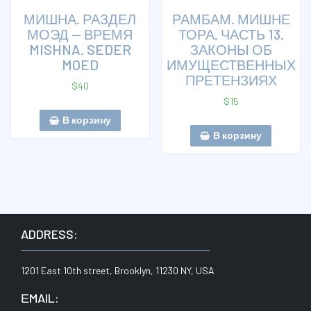
МИШНА. РАЗДЕЛ
РАМБАМ. МИШНЕ
МОЭД — ВРЕМЯ
ТОРА. ЧАСТЬ 13.
MISHNA. SEDER
ЗАКОНЫ ОБ
MOED
ИМУЩЕСТВЕННЫХ
ПРЕТЕНЗИЯХ
$
40
$
15
В корзину
В корзину
ADDRESS:
1201 East 10th street, Brooklyn, 11230 NY, USA
ЕMAIL: