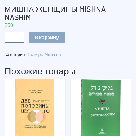
МИШНА ЖЕНЩИНЫ MISHNA
NASHIM
$
30
Количество
В корзину
МИШНА
ЖЕНЩИНЫ
MISHNA
Категория:
Талмуд, Миишна
NASHIM
Похожие товары