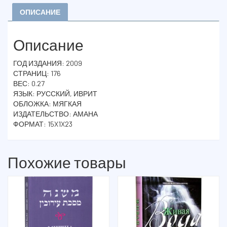
ХАГИГА
MISHNA.
ОПИСАНИЕ
MOED
KATAN,
Описание
CHAGIGAH
ГОД ИЗДАНИЯ: 2009
СТРАНИЦ: 176
ВЕС: 0.27
ЯЗЫК: РУССКИЙ, ИВРИТ
ОБЛОЖКА: МЯГКАЯ
ИЗДАТЕЛЬСТВО: АМАНА
ФОРМАТ: 15X1X23
Похожие товары