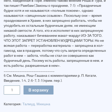
него, найденная в Торе. Именно таково мнение Роша и Тура, и
так пишет Рамбам (Законы о празднике, 7:1): «Праздничные
будни хотя и не называются «полным покоем», однако
называются «священным созывом». Поскольку они — время
празднования в Храме, в них запрещено работать, чтобы не
уподобить их остальным будничным дням, не имеющим
никакой святости. А того, кто и исполняет в них запрещенную
работу, наказывают бичеванием макат-мардут ИЗ-ЗА ТОГО,
ЧТО ЭТОТ ЗАПРЕТ УСТАНОВЛЕН МУДРЕЦАМИ ТОРЫ. Но не
всякая работа — переработка материала — запрещена в хол-
гамоэд, как в праздник, потому что суть запрета определенных
работ в нем — забота, чтобы не стал он совершенно как
будничный день. Посему есть работы, запрещенные в нем, и
есть работы, разрешенные в нем».
_____________________________
6 См. Мишна, Рош-Гашана с комментариями р. П. Кегати,
Введение, 1:4, 2:6-7, 3:1 (прим. пер.).
Количество
В корзину
МИШНА.
ТРАКТАТЫ
МОЭД
Категория:
Талмуд, Миишна
КАТАН,