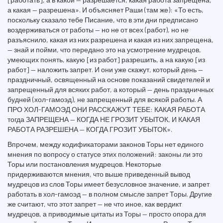
а какая — разрешена». И объясняет Раши (там же): «То есть,
поскольку сказало тебе Писание, что в эти дни предписано
воздерживаться от работы — но не от всех (работ), но не
разъяснило, какая из них разрешена и какая из них запрещена,
— знай и пойми, что передано это на усмотрение мудрецов,
умеющих понять, какую [из работ] разрешить, а на какую [из
работ] — наложить запрет. И они уже скажут, который день —
праздничный, освященный на основе показаний свидетелей и
запрещенный для всяких работ, а который — день праздничных
будней (хол-гамоэд), не запрещенный для всякой работы. А
ПРО ХОЛ-ГАМОЭД ОНИ РАССКАЖУТ ТЕБЕ: КАКАЯ РАБОТА
тогда ЗАПРЕЩЕНА — КОГДА НЕ ГРОЗИТ УБЫТОК, И КАКАЯ
РАБОТА РАЗРЕШЕНА — КОГДА ГРОЗИТ УБЫТОК».
Впрочем, между кодификаторами законов Торы нет единого
мнения по вопросу о статусе этих положений: законы ли это
Торы или постановления мудрецов. Некоторые
придерживаются мнения, что выше приведенный вывод
мудрецов из слов Торы имеет безусловное значение, и запрет
работать в хол-гамоэд — в полном смысле запрет Торы. Другие
же считают, что этот запрет — не что иное, как вердикт
мудрецов, а приводимые цитаты из Торы — просто опора для