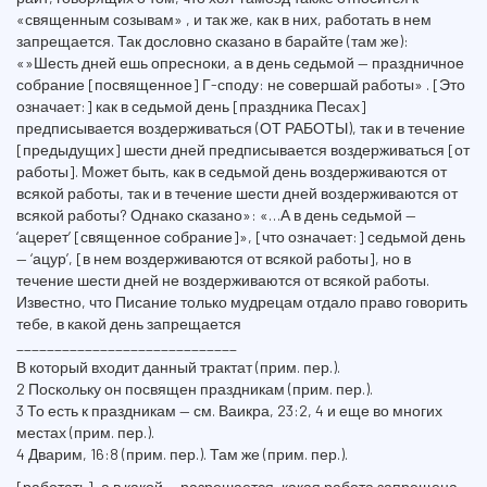
«священным созывам» , и так же, как в них, работать в нем
запрещается. Так дословно сказано в барайте (там же):
«»Шесть дней ешь опресноки, а в день седьмой — праздничное
собрание [посвященное] Г-споду: не совершай работы» . [Это
означает:] как в седьмой день [праздника Песах]
предписывается воздерживаться (ОТ РАБОТЫ), так и в течение
[предыдущих] шести дней предписывается воздерживаться [от
работы]. Может быть, как в седьмой день воздерживаются от
всякой работы, так и в течение шести дней воздерживаются от
всякой работы? Однако сказано»: «…А в день седьмой —
‘ацерет’ [священное собрание]», [что означает:] седьмой день
— ‘ацур’, [в нем воздерживаются от всякой работы], но в
течение шести дней не воздерживаются от всякой работы.
Известно, что Писание только мудрецам отдало право говорить
тебе, в какой день запрещается
_____________________________
В который входит данный трактат (прим. пер.).
2 Поскольку он посвящен праздникам (прим. пер.).
3 То есть к праздникам — см. Ваикра, 23:2, 4 и еще во многих
местах (прим. пер.).
4 Дварим, 16:8 (прим. пер.). Там же (прим. пер.).
[работать], а в какой — разрешается, какая работа запрещена,