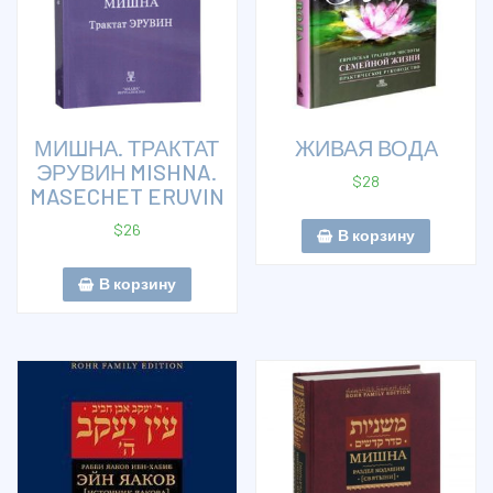
МИШНА. ТРАКТАТ
ЖИВАЯ ВОДА
ЭРУВИН MISHNA.
$
28
MASECHET ERUVIN
$
26
В корзину
В корзину