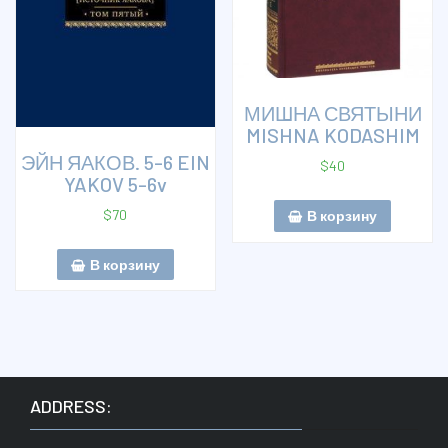
МИШНА СВЯТЫНИ
MISHNA KODASHIM
ЭЙН ЯАКОВ. 5-6 EIN
$
40
YAKOV 5-6v
$
70
В корзину
В корзину
ADDRESS: