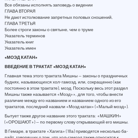
Все обязаны исполнять заповедь о видении
ГЛАВА ВТОРАЯ
Не дают истолкование запретных половых сношений,
ГЛАВА ТРЕТЬЯ
Более строги законы о святыне, чем о труме
Указатель терминов
Указатель книг
Указатель имен
«МОЭД КАТАН»
ВВЕДЕНИЕ В ТРАКТАТ «МОЭД КАТАН»
Главная тема этого трактата Мишны — законы о праздничных
буднях, называющихся хол-гамоэд, или, сокращенно (как
постоянно в этом трактате), моэд. Поскольку весь этот раздел
Мишны также называется «Моэд»», для того, чтобы внести
различие между его названием и названием одного из его
трактатов, последний назвали «Моэд катан» («Малый моэд»).
Бытует также другое название этого трактата: «МАШКИН»
(«ОРОШАЮТ») — по первому слову открывающей его мишны.
В Гемаре, в трактате «Хагига» (18а) приводятся несколько ба-
райт, говорящих о том, что хол-гамоэд также относится к