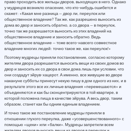
право проходить все жильцы дворов, выходящих в него. Однако
у мудрецов возникло опасение, что кто-нибудь ошибется и
скажет: «Какая мне разница — двор ли, переулок или
общественное владение? Так же, как разрешено выносить из
дома во двор и заносить обратно, а со двора — в переулок,
точно так же разрешается выносить из этих владений на
общественное владение и заносить обратно. Ведь
общественное владение — тоже всего-навсего совместное
владение многих людей: точно такое же, как переулок!»
Поэтому мудрецы приняли постановление, согласно которому
жителям двора разрешается выносить вещи из своих домов во
двор и заносить их со двора в свои дома лишь при условии, что
они создадут эйрув-хацерот. А именно, все живущие во дворе
накануне субботы принесут некую пишу в дом одного из них, и в
результате этого все их личные владения «перемешаются» и
объединяются и как бы сконцентрируются в той квартире, в
которой положена пища в качестве эйрува. А весь двор, таким
образом, станет как бы одним единым владением.
И точно такое же постановление мудрецы приняли в
отношении глухого переулка, даже «усовершенствованного» с
помощью «щеки» или «балки». Мудрецы запретили всем
жителям дворов выносить вещи из дворов в переулок и