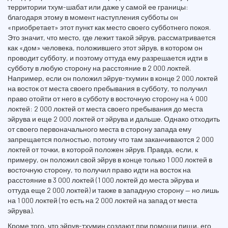
территории тхум-шабат или даже у самой ее границы:
благодаря этому в момент наступления субботы он
«приобретает» этот пункт как место своего субботнего покоя.
Это значит, что место, где лежит такой эйрув, рассматривается
как «дом» человека, положившего этот эйрув, в котором он
проводит субботу, и поэтому оттуда ему разрешается идти в
субботу в любую сторону на расстояние в 2 000 локтей.
Например, если он положил эйрув-тхумин в конце 2 000 локтей
на восток от места своего пребывания в субботу, то получил
право отойти от него в субботу в восточную сторону на 4 000
локтей: 2 000 локтей от места своего пребывания до места
эйрува и еще 2 000 локтей от эйрува и дальше. Однако отходить
от своего первоначального места в сторону запада ему
запрещается полностью, потому что там заканчиваются 2 000
локтей от точки, в которой положен эйрув. Правда, если, к
примеру, он положил свой эйрув в конце только 1 000 локтей в
восточную сторону, то получил право идти на восток на
расстояние в 3 000 локтей (1 000 локтей до места эйрува и
оттуда еще 2 000 локтей) и также в западную сторону — но лишь
на 1 000 локтей (то есть на 2 000 локтей на запад от места
эйрува).
Кроме того, что эйрув-тхумин создают при помощи пищи, его