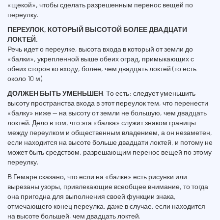
«щекой», чтобы сделать разрешенным перенос вещей по
переулку.
ПЕРЕУЛОК, КОТОРЫЙ ВЫСОТОЙ БОЛЕЕ ДВАДЦАТИ
ЛОКТЕЙ.
Речь идет о переулке, высота входа в который от земли до
«балки», укрепленной выше обеих оград, примыкающих с
обеих сторон ко входу, более, чем двадцать локтей (то есть
около 10 м).
ДОЛЖЕН БЫТЬ УМЕНЬШЕН
. То есть: следует уменьшить
высоту пространства входа в этот переулок тем, что перенести
«балку» ниже — на высоту от земли не большую, чем двадцать
локтей. Дело в том, что эта «балка» служит знаком границы
между переулком и общественным владением, а он незаметен,
если находится на высоте больше двадцати локтей, и потому не
может быть средством, разрешающим перенос вещей по этому
переулку.
В Гемаре сказано, что если на «балке» есть рисунки или
вырезаны узоры, привлекающие всеобщее внимание, то тогда
она пригодна для выполнения своей функции знака,
отмечающего конец переулка, даже в случае, если находится
на высоте большей, чем двадцать локтей.