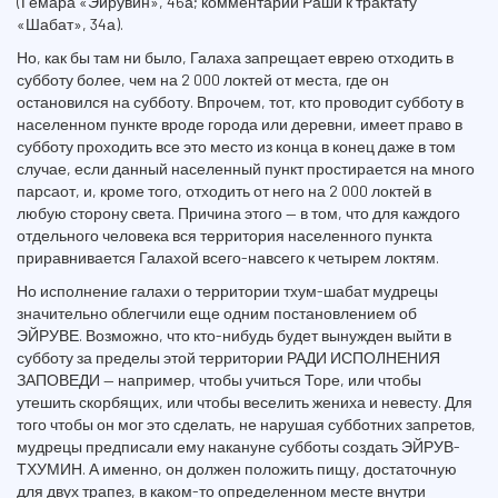
(Гемара «Эйрувин», 46а; комментарий Раши к трактату
«Шабат», 34а).
Но, как бы там ни было, Галаха запрещает еврею отходить в
субботу более, чем на 2 000 локтей от места, где он
остановился на субботу. Впрочем, тот, кто проводит субботу в
населенном пункте вроде города или деревни, имеет право в
субботу проходить все это место из конца в конец даже в том
случае, если данный населенный пункт простирается на много
парсаот, и, кроме того, отходить от него на 2 000 локтей в
любую сторону света. Причина этого — в том, что для каждого
отдельного человека вся территория населенного пункта
приравнивается Галахой всего-навсего к четырем локтям.
Но исполнение галахи о территории тхум-шабат мудрецы
значительно облегчили еще одним постановлением об
ЭЙРУВЕ. Возможно, что кто-нибудь будет вынужден выйти в
субботу за пределы этой территории РАДИ ИСПОЛНЕНИЯ
ЗАПОВЕДИ — например, чтобы учиться Торе, или чтобы
утешить скорбящих, или чтобы веселить жениха и невесту. Для
того чтобы он мог это сделать, не нарушая субботних запретов,
мудрецы предписали ему накануне субботы создать ЭЙРУВ-
ТХУМИН. А именно, он должен положить пищу, достаточную
для двух трапез, в каком-то определенном месте внутри