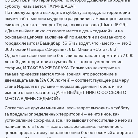
субботу, называется ТХУМ-ШАБАТ.
По поводу запрета выходить в субботу за пределы территории
шхум-шабат мнения мудрецов разделились. Некоторые из них
считают, что это — запрет Торы, так как сказано (Шмот, 16:29):
«Да не выйдет никто со своего места в день седьмой», и на
основании цепочки заключений по аналогии из сказанного о
городах левитов (Бамидбар, 35:5) выводят, что «место» — это 2
000 локтей (Гемара «Эйрувин», 51а; Мишна «Сота», 5:3).
Однако согласно мнению большинства танаев норматив в 2 000
локтей для территории тхум-шабат — только установление
софрим, И ТАКОВА ЖЕ ГАЛАХА. Только что некоторые из
танаев придерживаются точки зрения, что расстояние в
двенадцать миль (24 000 локтей) — соответствующее размеру
стана Израиля в пустыне — норматив, данный Торой, и что
именно о нем сказано: «ДА НЕ ВЫЙДЕТ НИКТО СО СВОЕГО
МЕСТА В ДЕНЬ СЕДЬМОЙ».
Согласно же другим мнениям, весь запрет выходить в субботу
за пределы определенных территорий — не что иное, как
установление софрим, а все, что выводят относительно него из
написанного в Торе, — всего лишь основание, найденное с
целью придать этому постановлению более весомый авторитет