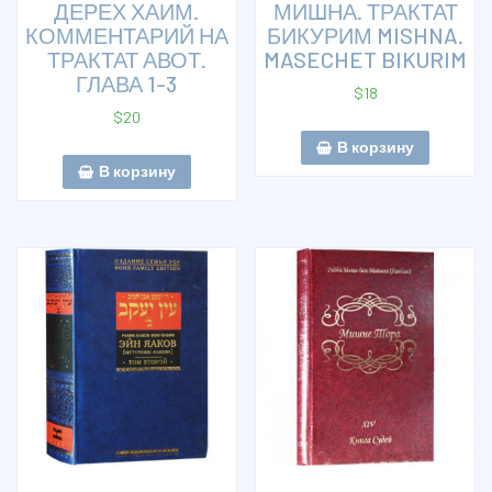
ДЕРЕХ ХАИМ.
МИШНА. ТРАКТАТ
КОММЕНТАРИЙ НА
БИКУРИМ MISHNA.
ТРАКТАТ АВОТ.
MASECHET BIKURIM
ГЛАВА 1-3
$
18
$
20
В корзину
В корзину