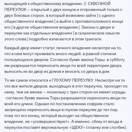
выходящий к общественному владению; 2. СКВОЗНОЙ
ПЕРЕУЛОК — открытый с двух концов и огороженный только с
двух боковых сторон, в который возможно зайти [с одного
общественного владения] и выйти с противоположного конца
его [в другое общественное владение]. Законы о дворе и
переулке как отдельных владениях [в галахическом смысле
этого слова] подробно излагаются в этом трактате.
Каждый двор имеет статус личного владения несмотря на то,
что в нем могут проживать много людей, в равной степени
пользующихся двором. Согласно букве закона Торы, в субботу
им разрешается переносить вещи по всей территории двора,
выносить их во двор из домов и вносить со двора в дом.
То же самое относится к ГЛУХОМУ ПЕРЕУЛКУ. Несмотря на то
что все жители дворов, выходящих в этот переулок, проходят по
нему, тем не менее — поскольку с трех сторон он имеет ограды
-согласно букве закона Торы разрешается переносить вещи по
всей его длине. Однако по постановлению софрим стало
запрещено переносить вещи в глухом переулке до тех пор,
пока тот его конец, который выходит на общественное
владение, не «усовершенствуют». А именно, сбоку от входа в
переулок поставят вертикальную «ЩЕКУ» (планку или столбик),