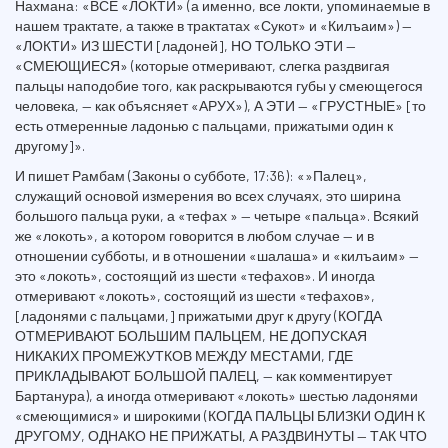
Нахмана: «ВСЕ «ЛОКТИ» (а именно, все локти, упоминаемые в
нашем трактате, а также в трактатах «Сукот» и «Килъаим») —
«ЛОКТИ» ИЗ ШЕСТИ [ладоней], НО ТОЛЬКО ЭТИ —
«СМЕЮЩИЕСЯ» (которые отмеривают, слегка раздвигая
пальцы наподобие того, как раскрываются губы у смеющегося
человека, — как объясняет «АРУХ»), А ЭТИ — «ГРУСТНЫЕ» [то
есть отмеренные ладонью с пальцами, прижатыми один к
другому]».
И пишет Рамбам (Законы о субботе, 17:36): «»Палец»,
служащий основой измерения во всех случаях, это ширина
большого пальца руки, а «тефах » — четыре «пальца». Всякий
же «локоть», а котором говорится в любом случае — и в
отношении субботы, и в отношении «шалаша» и «килъаим» —
это «локоть», состоящий из шести «тефахов». И иногда
отмеривают «локоть», состоящий из шести «тефахов»,
[ладонями с пальцами,] прижатыми друг к другу (КОГДА
ОТМЕРИВАЮТ БОЛЬШИМ ПАЛЬЦЕМ, НЕ ДОПУСКАЯ
НИКАКИХ ПРОМЕЖУТКОВ МЕЖДУ МЕСТАМИ, ГДЕ
ПРИКЛАДЫВАЮТ БОЛЬШОЙ ПАЛЕЦ, — как комментирует
Бартанура), а иногда отмеривают «локоть» шестью ладонями
«смеющимися» и широкими (КОГДА ПАЛЬЦЫ БЛИЗКИ ОДИН К
ДРУГОМУ, ОДНАКО НЕ ПРИЖАТЫ, А РАЗДВИНУТЫ — ТАК ЧТО