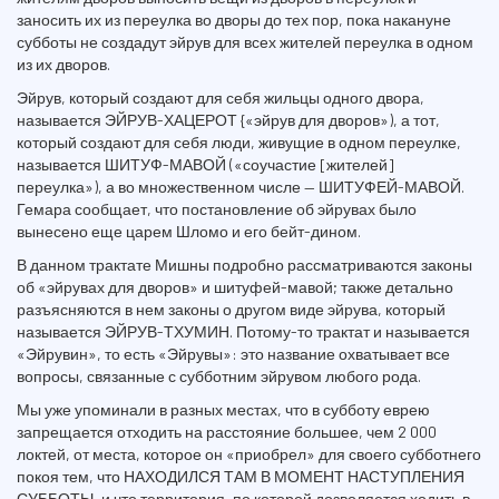
заносить их из переулка во дворы до тех пор, пока накануне
субботы не создадут эйрув для всех жителей переулка в одном
из их дворов.
Эйрув, который создают для себя жильцы одного двора,
называется ЭЙРУВ-ХАЦЕРОТ {«эйрув для дворов»), а тот,
который создают для себя люди, живущие в одном переулке,
называется ШИТУФ-МАВОЙ («соучастие [жителей]
переулка»), а во множественном числе — ШИТУФЕЙ-МАВОЙ.
Гемара сообщает, что постановление об эйрувах было
вынесено еще царем Шломо и его бейт-дином.
В данном трактате Мишны подробно рассматриваются законы
об «эйрувах для дворов» и шитуфей-мавой; также детально
разъясняются в нем законы о другом виде эйрува, который
называется ЭЙРУВ-ТХУМИН. Потому-то трактат и называется
«Эйрувин», то есть «Эйрувы»: это название охватывает все
вопросы, связанные с субботним эйрувом любого рода.
Мы уже упоминали в разных местах, что в субботу еврею
запрещается отходить на расстояние большее, чем 2 000
локтей, от места, которое он «приобрел» для своего субботнего
покоя тем, что НАХОДИЛСЯ ТАМ В МОМЕНТ НАСТУПЛЕНИЯ
СУББОТЫ, и что территория, по которой дозволяется ходить в