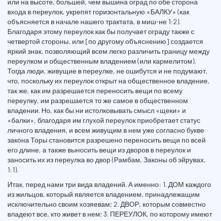
или на высоте, большей, чем вышина оград по обе сторона
входа в переулок, укрепят горизонтальную «БАЛКУ» (как
объясняется в начале нашего трактата, в миш-не 1:2).
Благодаря этому переулок как бы получает ограду также с
четвертой стороны, или [по другому объяснению] создается
яркий знак, позволяющий всем легко различить границу между
переулком и общественным владением (или кармелитом).
Тогда люди, живущие в переулке, не ошибутся и не подумают,
что, поскольку их переулок открыт на общественное владение,
так же, как им разрешается переносить вещи по всему
переулку, им разрешается то же самое в общественном
владении. Но, как бы ни истолковывать смысл «щеки» и
«балки», благодаря им глухой переулок приобретает статус
личного владения, и всем живущим в нем уже согласно букве
закона Торы становится разрешено переносить вещи по всей
его длине, а также выносить вещи из дворов в переулок и
заносить их из переулка во двор (Рамбам, Законы об эйрувах,
1:1).
Итак, перед нами три вида владений. А именно: 1. ДОМ каждого
из жильцов, который является владением, принадлежащим
исключительно своим хозяевам; 2. ДВОР, которым совместно
владеют все, кто живет в нем; 3. ПЕРЕУЛОК, по которому имеют