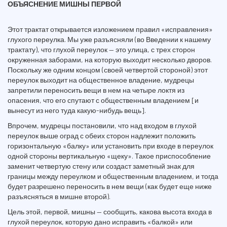
ОБЪЯСНЕНИЕ МИШНЫ ПЕРВОЙ
Этот трактат открывается изложением правил «исправления»
глухого переулка. Мы уже разъясняли (во Введении к нашему
трактату), что глухой переулок — это улица, с трех сторон
окруженная заборами, на которую выходит несколько дворов.
Поскольку же одним концом (своей четвертой стороной) этот
переулок выходит на общественное владение, мудрецы
запретили переносить вещи в нем на четыре локтя из
опасения, что его спутают с общественным владением [и
вынесут из него туда какую-нибудь вещь].
Впрочем, мудрецы постановили, что над входом в глухой
переулок выше оград с обеих сторон надлежит положить
горизонтальную «балку» или установить при входе в переулок
одной стороны вертикальную «щеку». Такое приспособление
заменит четвертую стену или создаст заметный знак для
границы между переулком и общественным владением, и тогда
будет разрешено переносить в нем вещи (как будет еще ниже
разъясняться в мишне второй).
Цель этой, первой, мишны — сообщить, какова высота входа в
глухой переулок, которую дано исправить «балкой» или