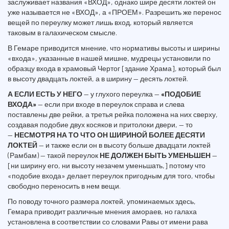
заслуживает названия «ВХОД», однако шире десяти локтей он
уже называется не «ВХОД», а «ПРОЕМ». Разрешить же перенос
вещей по переулку может лишь вход, который является
таковым в галахическом смысле.
В Гемаре приводится мнение, что нормативы высоты и ширины
«входа», указанные в нашей мишне, мудрецы установили по
образцу входа в храмовый Чертог [здание Храма], который был
в высоту двадцать локтей, а в ширину — десять локтей.
А ЕСЛИ ЕСТЬ У НЕГО
— у глухого переулка —
«ПОДОБИЕ
ВХОДА»
— если при входе в переулок справа и слева
поставлены две рейки, а третья рейка положена на них сверху,
создавая подобие двух косяков и притолоки двери, — то
—
НЕСМОТРЯ НА ТО ЧТО ОН ШИРИНОЙ БОЛЕЕ ДЕСЯТИ
ЛОКТЕЙ
— и также если он в высоту больше двадцати локтей
(Рамбам) — такой переулок
НЕ ДОЛЖЕН БЫТЬ УМЕНЬШЕН
—
[ни ширину его, ни высоту незачем уменьшать,] потому что
«подобие входа» делает переулок пригодным для того, чтобы
свободно переносить в нем вещи.
По поводу точного размера локтей, упоминаемых здесь,
Гемара приводит различные мнения амораев, но галаха
установлена в соответствии со словами Равы от имени рава