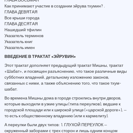
Как принимают участие в создании эйрува тхумин? .
ГЛАВА ДЕВЯТАЯ
Все крыши города
ГЛАВА ДЕСЯТАЯ
Нашедший тфилин
Указатель терминов
Указатель книг
Указатель имен
ВВЕДЕНИЕ В ТРАКТАТ «ЭЙРУВИН»
Этот трактат дополняет предыдущий трактат Мишны, трактат
«Шабат», и посвящен разъяснению, что такое различные виды
субботних владений, детальному изложению законов,
связанных с ними, а также объяснению того, что такое тхум-
шабат.
Во времена Мишны дома в городе строились внутри дворов,
которые выходили в узкие улицы (типа переулков), ведшие к
городской площади или к широкой улице («царской дороге»), —
то есть к общественному владению (или к кармелиту).
А переулки были двух типов: 1. ГЛУХОЙ ПЕРЕУЛОК —
окруженный заборами с трех сторон и лишь одним концом