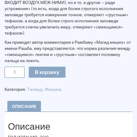
ВХОДИТ ВОЗДУХ МЕЖ НИМИ), но и то, и другое — ради
устрожения» (то есть, когда для более строгого исполнения
заповеди требуется измерение точное, отмеряют «грустным»
тефахом, а когда для более строго исполнения заповеди
требуется слегка увеличить меру, отмеряют «смеющимся»
тефахом).
Как приводит автор комментария к Рамбаму «Магид мишнэ» от
имени Рашба, ему представляется, что норма различия между
«смеющимся» локтем и «грустным» составляет половину
пальца на локоть.
Количество
В корзину
МИШНА.
ТРАКТАТ
ЭРУВИН
Категория:
Талмуд, Миишна
MISHNA.
MASECHET
ERUVIN
ОПИСАНИЕ
Описание