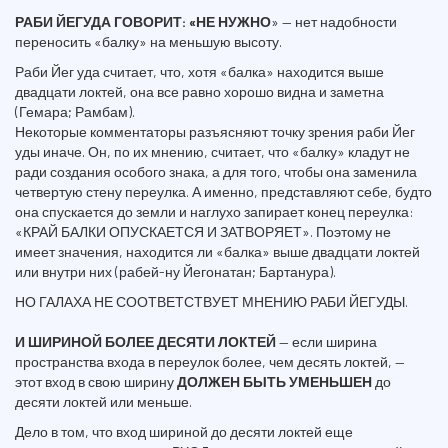
РАБИ ЙЕГУДА ГОВОРИТ: «НЕ НУЖНО
» — нет надобности
переносить «балку» на меньшую высоту.
Раби Йег уда считает, что, хотя «балка» находится выше
двадцати локтей, она все равно хорошо видна и заметна
(Гемара; Рамбам).
Некоторые комментаторы разъясняют точку зрения раби Йег
уды иначе. Он, по их мнению, считает, что «балку» кладут не
ради создания особого знака, а для того, чтобы она заменила
четвертую стену переулка. А именно, представляют себе, будто
она спускается до земли и наглухо запирает конец переулка:
«КРАЙ БАЛКИ ОПУСКАЕТСЯ И ЗАТВОРЯЕТ». Поэтому не
имеет значения, находится ли «балка» выше двадцати локтей
или внутри них (рабей-ну Йегонатан; Бартанура).
НО ГАЛАХА НЕ СООТВЕТСТВУЕТ МНЕНИЮ РАБИ ЙЕГУДЫ.
И ШИРИНОЙ БОЛЕЕ ДЕСЯТИ ЛОКТЕЙ
— если ширина
пространства входа в переулок более, чем десять локтей, —
этот вход в свою ширину
ДОЛЖЕН БЫТЬ УМЕНЬШЕН
до
десяти локтей или меньше.
Дело в том, что вход шириной до десяти локтей еще