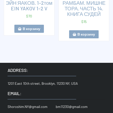
ЭЙН ЯАКОВ. 1-2том
РАМБАМ. МИШНЕ
EIN YAKOV 1-2 V
ТОРА. ЧАСТЬ 14.
КНИГА СУДЕЙ
$
70
$
15
В корзину
В корзину
ADDRESS:
1201 East 10th street, Brooklyn, 11230 NY, USA
ЕMAIL:
Shoroshim.NY@gmail.com bm11230@gmail.com