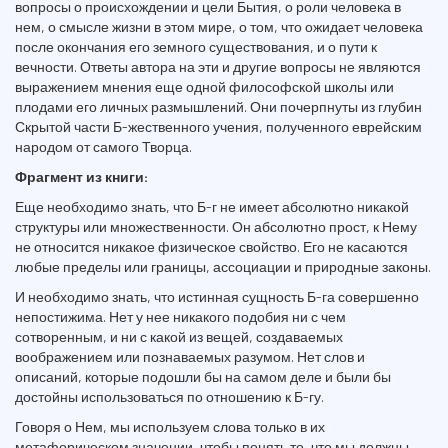
вопросы о происхождении и цели Бытия, о роли человека в
нем, о смысле жизни в этом мире, о том, что ожидает человека
после окончания его земного существования, и о пути к
вечности. Ответы автора на эти и другие вопросы не являются
выражением мнения еще одной философской школы или
плодами его личных размышлений. Они почерпнуты из глубин
Скрытой части Б-жественного учения, полученного еврейским
народом от самого Творца.
Фрагмент из книги:
Еще необходимо знать, что Б-г не имеет абсолютно никакой
структуры или множественности. Он абсолютно прост, к Нему
не относится никакое физическое свойство. Его не касаются
любые пределы или границы, ассоциации и природные законы.
И необходимо знать, что истинная сущность Б-га совершенно
непостижима. Нет у нее никакого подобия ни с чем
сотворенным, и ни с какой из вещей, создаваемых
воображением или познаваемых разумом. Нет слов и
описаний, которые подошли бы на самом деле и были бы
достойны использоваться по отношению к Б-гу.
Говоря о Нем, мы используем слова только в их
метафорическом значении, чтобы понять то, что мы должны