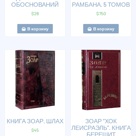
ОБОСНОВАНИЙ
РАМБАНА. 5 ТОМОВ
$
28
$
750
В корзину
В корзину
КНИГА ЗОАР. ШЛАХ
ЗОАР “ХОК
ЛЕИСРАЭЛЬ”. КНИГА
$
45
БЕРЕШИТ