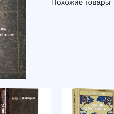
Похожие товары
Хаим
Parables
Chafez
Chaim