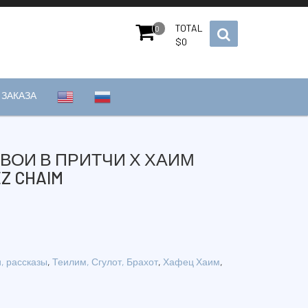
TOTAL
0
$
0
ЗАКАЗА
ВОИ В ПРИТЧИ Х ХАИМ
Z CHAIM
, рассказы
,
Теилим, Сгулот, Брахот
,
Хафец Хаим
,