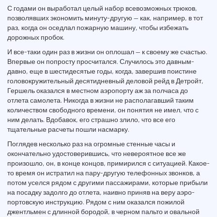
С годами он выработал целый набор всевозможных трюков,
позволявших экономить минуту-другую — как, например, в тот
раз, когда он оседлал пожарную машину, чтобы избежать
дорожных пробок.
И все-таки один раз в жизни он оплошал — к своему же счастью.
Впервые он попросту просчитался. Случилось это давным-
давно, еще в шестидесятые годы, когда, завершив поистине
головокружительный десятидневный деловой рейд в Детройт,
Гершель оказался в местном аэропорту аж за полчаса до
отлета самолета. Никогда в жизни не располагавший таким
количеством свободного времени, он понятия не имел, что с
ним делать. Вдобавок, его страшно злило, что все его
тщательные расчеты пошли насмарку.
Поглядев несколько раз на огромные стенные часы и
окончательно удостоверившись, что невероятное все же
произошло, он, в конце концов, примирился с ситуацией. Какое-
то время он истратил на пару-другую телефонных звонков, а
потом уселся рядом с другими пассажирами, которые прибыли
на посадку задолго до отлета, наивно приняв на веру аэро-
портовскую инструкцию. Рядом с ним оказался пожилой
джентльмен с длинной бородой, в черном пальто и овальной