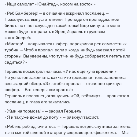
«Ищи самолет «Юнайтед», носом на восток!»
«Реб Бамбергер! — в отчаянии вскричал посланец. —
Пожалуйста, выпустите меня! Пропади он пропадом, мой
билет, но я не гожусь для такой гонки! Еще минута, и меня
можно будет отправить в Эрец Исраэль в грузовом
контейнере!»
«Мистер! — надрывался шофер, перекривая рев самолетных
турбин. — Чтоб я пропал, если я когда-нибудь заезжал с этой
стороны! Вы уверены, что тут че-нибудь собирается лететь или
садиться?»
Гершель посмотрел на часы. «У нас еще куча времени!»
Не успел он закончить, как чья-то громадная тень заполнила
весь задний обзор. «Эх, чтоб я пропал! — отчаянно крикнул
шофер. — Вот теперь нам кранты!»
Гершель и посланец оглянулись. «Ой, вейзмир», — прошептал
посланец, и глаза его закатились.
«Жми на тормоза!!» — заорал Гершель.
«Я и так уже дожал до полу!» — рявкнул таксист.
«Реб ид, реб ид, очнитесь! — Гершель потряс спутника за плечо,
тыча смятой шляпой в сторону сверкающего фюзеляжа. — Мы