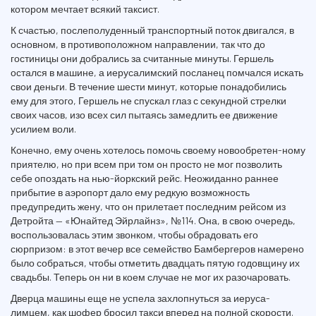
котором мечтает всякий таксист.
К счастью, послеполуденный транспортный поток двигался, в
основном, в противоположном направлении, так что до
гостиницы они добрались за считанные минуты. Гершель
остался в машине, а иерусалимский посланец помчался искать
свои деньги. В течение шести минут, которые понадобились
ему для этого, Гершель не спускал глаз с секундной стрелки
своих часов, изо всех сил пытаясь замедлить ее движение
усилием воли.
Конечно, ему очень хотелось помочь своему новообретен-ному
приятелю, но при всем при том он просто не мог позволить
себе опоздать на нью-йоркский рейс. Неожиданно раннее
прибытие в аэропорт дало ему редкую возможность
предупредить жену, что он прилетает последним рейсом из
Детройта — «Юнайтед Эйрлайнз», №114. Она, в свою очередь,
воспользовалась этим звонком, чтобы обрадовать его
сюрпризом: в этот вечер все семейство Бамбергеров намерено
было собраться, чтобы отметить двадцать пятую годовщину их
свадьбы. Теперь он ни в коем случае не мог их разочаровать.
Дверца машины еще не успела захлопнуться за иеруса-
лимцем, как шофер бросил такси вперед на полной скорости.