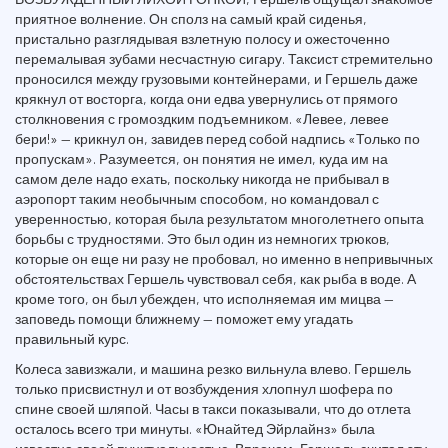
приятное волнение. Он сполз на самый край сиденья,
пристально разглядывая взлетную полосу и ожесточенно
перемалывая зубами несчастную сигару. Таксист стремительно
проносился между грузовыми контейнерами, и Гершель даже
крякнул от восторга, когда они едва увернулись от прямого
столкновения с громоздким подъемником. «Левее, левее
бери!» — крикнул он, завидев перед собой надпись «Только по
пропускам». Разумеется, он понятия не имел, куда им на
самом деле надо ехать, поскольку никогда не прибывал в
аэропорт таким необычным способом, но командовал с
уверенностью, которая была результатом многолетнего опыта
борьбы с трудностями. Это был один из немногих трюков,
которые он еще ни разу не пробовал, но именно в непривычных
обстоятельствах Гершель чувствовал себя, как рыба в воде. А
кроме того, он был убежден, что исполняемая им мицва —
заповедь помощи ближнему — поможет ему угадать
правильный курс.
Колеса завизжали, и машина резко вильнула влево. Гершель
только присвистнул и от возбуждения хлопнул шофера по
спине своей шляпой. Часы в такси показывали, что до отлета
осталось всего три минуты. «Юнайтед Эйрлайнз» была