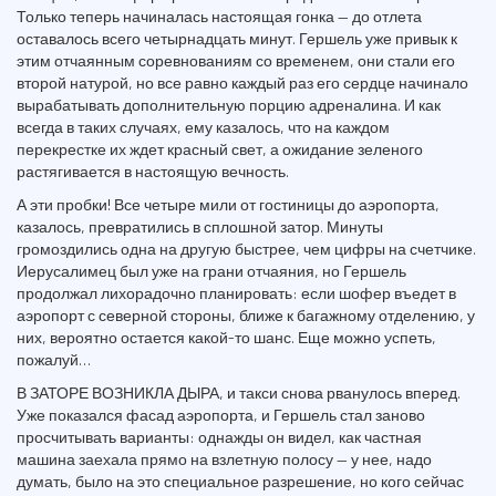
Только теперь начиналась настоящая гонка — до отлета
оставалось всего четырнадцать минут. Гершель уже привык к
этим отчаянным соревнованиям со временем, они стали его
второй натурой, но все равно каждый раз его сердце начинало
вырабатывать дополнительную порцию адреналина. И как
всегда в таких случаях, ему казалось, что на каждом
перекрестке их ждет красный свет, а ожидание зеленого
растягивается в настоящую вечность.
А эти пробки! Все четыре мили от гостиницы до аэропорта,
казалось, превратились в сплошной затор. Минуты
громоздились одна на другую быстрее, чем цифры на счетчике.
Иерусалимец был уже на грани отчаяния, но Гершель
продолжал лихорадочно планировать: если шофер въедет в
аэропорт с северной стороны, ближе к багажному отделению, у
них, вероятно остается какой-то шанс. Еще можно успеть,
пожалуй…
В ЗАТОРЕ ВОЗНИКЛА ДЫРА, и такси снова рванулось вперед.
Уже показался фасад аэропорта, и Гершель стал заново
просчитывать варианты: однажды он видел, как частная
машина заехала прямо на взлетную полосу — у нее, надо
думать, было на это специальное разрешение, но кого сейчас