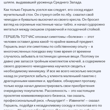
шляпе, выдававшей уроженца Среднего Запада.
Как только Гершель уселся как следует, его сосед издал
мучительный стон. Он стукнул себя по лбу, схватил свой
чемодан и буквально выскочил из своего кресла. Он бросил
взгляд на огромные настенные часы-табло, и начал судорожно
метаться между окошком справочной и посадочной стойкой.
ГЕРШЕЛЬ ТОТЧАС опознал симптомы «болезни» — этот
человек оставил дома какой-то крайне важный предмет.
Гершель знал эти симптомы по собственному опыту — в
многочисленных поездках ему тоже время от времени
случалось забывать в гостиницах ценные вещи. Поэтому он
давно уже запасся тройным комплектом ключей, а содержимое
своего дорожного чемоданчика научился сводить к
необходимому минимуму. И все же всего несколько месяцев
назад он ухитрился забыть у клиента маленький пакетик с
драгоценными камнями и, вдобавок, обнаружил пропажу,
только когда начал демонстрировать свои приобретения
очередному покупателю. Рассеянность — это настоящее
проклятие коммивояжерского бизнеса, так сказать,
профессиональный риск. «Аншулдигт! — Извините! — сказал
Гершель, подойдя к незадачливому соседу и похлопав его по