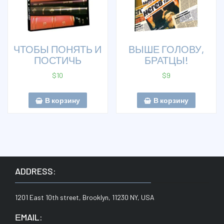
ЧТОБЫ ПОНЯТЬ И
ВЫШЕ ГОЛОВУ,
ПОСТИЧЬ
БРАТЦЫ!
$
10
$
9
В корзину
В корзину
ADDRESS:
1201 East 10th street, Brooklyn, 11230 NY, USA
ЕMAIL: