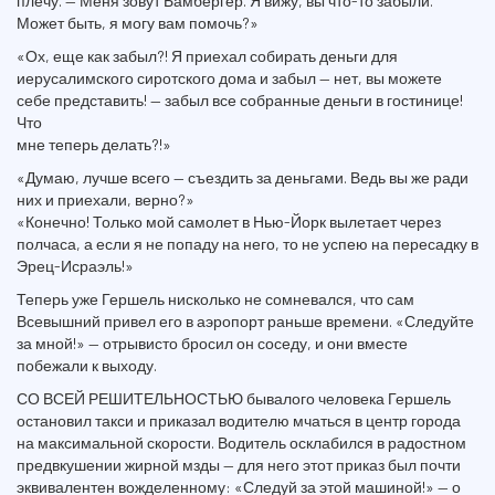
плечу. — Меня зовут Бамбергер. Я вижу, вы что-то забыли.
Может быть, я могу вам помочь?»
«Ох, еще как забыл?! Я приехал собирать деньги для
иерусалимского сиротского дома и забыл — нет, вы можете
себе представить! — забыл все собранные деньги в гостинице!
Что
мне теперь делать?!»
«Думаю, лучше всего — съездить за деньгами. Ведь вы же ради
них и приехали, верно?»
«Конечно! Только мой самолет в Нью-Йорк вылетает через
полчаса, а если я не попаду на него, то не успею на пересадку в
Эрец-Исраэль!»
Теперь уже Гершель нисколько не сомневался, что сам
Всевышний привел его в аэропорт раньше времени. «Следуйте
за мной!» — отрывисто бросил он соседу, и они вместе
побежали к выходу.
СО ВСЕЙ РЕШИТЕЛЬНОСТЬЮ бывалого человека Гершель
остановил такси и приказал водителю мчаться в центр города
на максимальной скорости. Водитель осклабился в радостном
предвкушении жирной мзды — для него этот приказ был почти
эквивалентен вожделенному: «Следуй за этой машиной!» — о