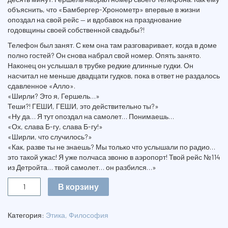
объяснить, что «Бамбергер-Хронометр» впервые в жизни
опоздал на свой рейс — и вдобавок на празднование
годовщины своей собственной свадьбы?!
Телефон был занят. С кем она там разговаривает, когда в доме
полно гостей? Он снова набрал свой номер. Опять занято.
Наконец он услышал в трубке редкие длинные гудки. Он
насчитал не меньше двадцати гудков, пока в ответ не раздалось
сдавленное «Алло».
«Ширли? Это я, Гершель…»
Теши?! ГЕШИ, ГЕШИ, это действительно ты?»
«Ну да… Я тут опоздал на самолет… Понимаешь…
«Ох, слава Б-гу, слава Б-гу!»
«Ширли, что случилось?»
«Как, разве ты не знаешь? Мы только что услышали по радио…
это такой ужас! Я уже полчаса звоню в аэропорт! Твой рейс №114
из Детройта… твой самолет… он разбился…»
Количество
В корзину
О
ТОМ,
ЧТО
Категория:
Этика, Философия
НА