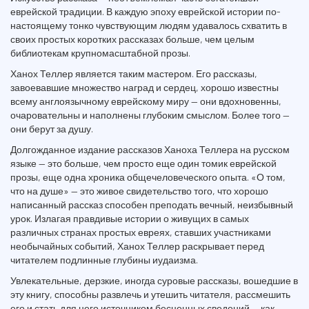
еврейской традиции. В каждую эпоху еврейской истории по-
настоящему тонко чувствующим людям удавалось схватить в
своих простых коротких рассказах больше, чем целым
библиотекам крупномасштабной прозы.
Ханох Теллер является таким мастером. Его рассказы,
завоевавшие множество наград и сердец, хорошо известны
всему англоязычному еврейскому миру — они вдохновенны,
очаровательны и наполнены глубоким смыслом. Более того —
они берут за душу.
Долгожданное издание рассказов Ханоха Теллера на русском
языке — это больше, чем просто еще один томик еврейской
прозы, еще одна хроника общечеловеческого опыта. «О том,
что на душе» — это живое свидетельство того, что хорошо
написанный рассказ способен преподать вечный, неизбывный
урок. Излагая правдивые истории о живущих в самых
различных странах простых евреях, ставших участниками
необычайных событий, Ханох Теллер раскрывает перед
читателем подлинные глубины иудаизма.
Увлекательные, дерзкие, иногда суровые рассказы, вошедшие в
эту книгу, способны развлечь и утешить читателя, рассмешить
его и стать для него источником бесценных сведений — как