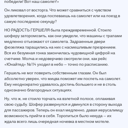
победили! Вот наш самолет!»
Он ликовал от восторга. Что может сравниться с чувством
удовлетворения, когда поспеваешь на самолет или на поезд в
самую последнюю секунду?
НО РАДОСТЬ ГЕРШЕЛЯ была преждевременной. Стоило
шоферу заторомозить, как они увидели, что машины с трапами
медленно отъезжают от самолета. Задраенные двери
фюзеляжа таращились на них с насмешливым презрением.
Вся их безумная гонка закончилась чудовищной цифрой на
счетчике. Молча и недоверчиво смотрели они, как рейс
«Юнайтед» №114 уходил в небо — точно по расписанию.
Гершель не мог поверить собственным глазам. Он был
абсолютно уверен, что мицва поможет им поспеть на самолет.
Ему неоднократно удавалось достичь большего и не в столь
однозначно благородных ситуациях.
Ну, что ж, не стоило торчать на взлетной полосе, оплакивая
свою судьбу. Шофер развернулся и двинулся в сторону выхода
для пассажиров. Теперь он ехал медленно, давая иерусалимцу
возможность прийти в себя. Торопиться было некуда — их
ждала всего лишь очередная ночевка в местном мотеле.