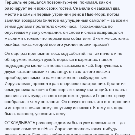
Гершель не решался позвонить жене, понимая, как он
разочарует ее и всех своих гостей. Сначала он заказал два
места на самый первый утренний рейс в Нью-Йорк, потом
занялся возвратом билетов на упущенный самолет — за всеми
этими делами пролетело около часа. Прохаживаясь по
опустевшему залу ожидания, он снова и снова возвращался
мыслями к только что пережитым событиям. В чем же состояла
ошибка, из-за которой все его усилия пошли прахом?
Он еще раз припомнил весь ход событий, но так ничего и не
обнаружил, махнул рукой, порылся в карманах, нашел
подходящую мелочь и пошел заказывать чай. Вернувшись с
двумя стаканчиками к посланцу, он застал его весьма
приободрившимся и даже несколько возбужденным.
Иерусалимец пришел в разговорчивое настроение. Достав из
чемоданчика какие-то брошюры и книжку квитанций, он начал
расписывать нужды своего сиротского дома, и Гершель сразу
сообразил, к чему он клонит. Он почувствовал, что его терпение
и интерес к нечаянному попутчику иссякают. К тому же, пора
было, наконец, успокоить жену.
ОТКЛАДЫВАТЬ разговор с домом было уже невозможно — до
посадки самолета в Нью-Йорке оставалось каких-нибудь
десять минут. Гершель набрал номер своего телефона. Как ему