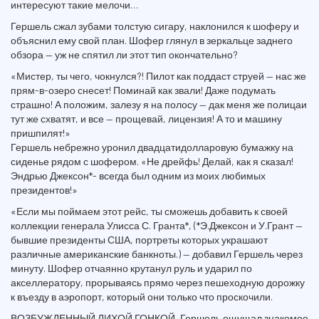
интересуют такие мелочи…
Гершель сжал зубами толстую сигару, наклонился к шоферу и
объяснил ему свой план. Шофер глянул в зеркальце заднего
обзора — уж не спятил ли этот тип окончательно?
«Мистер, ты чего, чокнулся?! Пилот как поддаст струей — нас же
прям-в-озеро снесет! Поминай как звали! Даже подумать
страшно! А положим, залезу я на полосу — дак меня же полицаи
тут же схватят, и все — прощевай, лицензия! А то и машину
пришпилят!»
Гершель небрежно уронил двадцатидолларовую бумажку на
сиденье рядом с шофером. «Не дрейфь! Делай, как я сказал!
Эндрью Джексон*- всегда был одним из моих любимых
президентов!»
«Если мы поймаем этот рейс, ты сможешь добавить к своей
коллекции генерала Улисса С. Гранта*, (*Э.Джексон и У.Грант —
бывшие президенты США, портреты которых украшают
различные американские банкноты.) — добавил Гершель через
минуту. Шофер отчаянно крутанул руль и ударил по
акселлератору, прорываясь прямо через пешеходную дорожку
к въезду в аэропорт, который они только что проскочили.
ВОЗБУЖДЕННЫЙ ЛИХОЙ ГОНКОЙ, Гершель ощущал знакомое