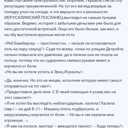
известна своей пунктуальностью. Впрочем, Гершель считал эту
репутацию преувеличенной. Но тут его взгляд впервые за
поездку упал на соседа, и это вернуло его к реальности.
ИЕРУСАЛИМСКИЙ ПОСЛАНЕЦ выглядел не самым лучшим
образом. Видимо, история с забытыми деньгами уже была для
него достаточной встряской. Лицо его было белым, как мел, и
на лбу выступили крупные капли пота.
«Реб Бамбергер, — простонал он, — нельзя ли остановиться
хоть на пару секунд?» Судя по всему, гонка по улицам Детройта
сильно повысила его давление, да и печени она не пошла на
пользу, потому что он судорожно сжимал руками живот и
корчился от боли.
«Но вы же хотели успеть в Эрец Исраэль!»
«Да, конечно. Но это не мицва, исполняя которую имеет смысл
отправиться на тот свет!»
«Предоставьте дело мне. С Б-жьей помощью я усажу вас на
этот самолет!»
«Я не хотел бы выглядеть неблагодарным, халила (‘Халила
(ивр.) — не дай Б-г!) — Машину опять подбросило, и
иерусалимец скорчился от боли. — Но вы и так оказали мне
огромную…»
«Я уже на полосе, мистер! — вмешался таксист. — Куда теперь?»