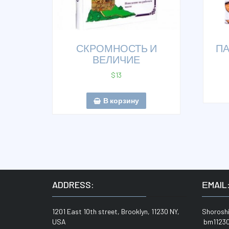
СКРОМНОСТЬ И
ПА
ВЕЛИЧИЕ
$
13
В корзину
ADDRESS:
ЕMAIL
1201 East 10th street, Brooklyn, 11230 NY,
Shoros
USA
bm11230