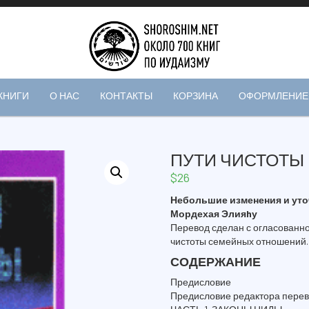
КНИГИ
О НАС
КОНТАКТЫ
КОРЗИНА
ОФОРМЛЕНИЕ 
ПУТИ ЧИСТОТЫ
$
26
Небольшие изменения и ут
Мордехая Элияhу
Перевод сделан с огласованно
чистоты семейных отношений.
СОДЕРЖАНИЕ
Предисловие
Предисловие редактора пере