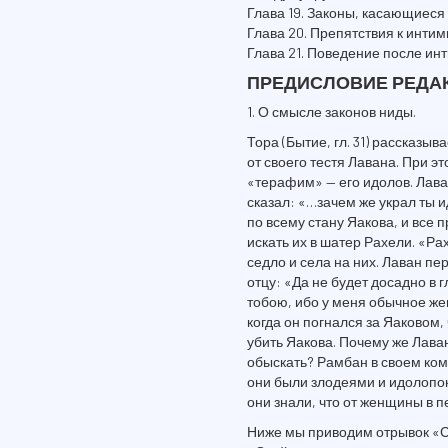
Глава 19. Законы, касающиеся
Глава 20. Препятствия к инти
Глава 21. Поведение после ин
ПРЕДИСЛОВИЕ РЕДА
1. О смысле законов ниды.
Тора (Бытие, гл. 31) рассказы
от своего тестя Лавана. При э
«терафим» — его идолов. Лаван
сказал: «…зачем же украл ты 
по всему стану Яакова, и все 
искать их в шатер Рахели. «Ра
седло и села на них. Лаван п
отцу: «Да не будет досадно в г
тобою, ибо у меня обычное же
когда он погнался за Яаковом,
убить Яакова. Почему же Лаван
обыскать? Рамбан в своем ком
они были злодеями и идолопок
они знали, что от женщины в 
Ниже мы приводим отрывок «С