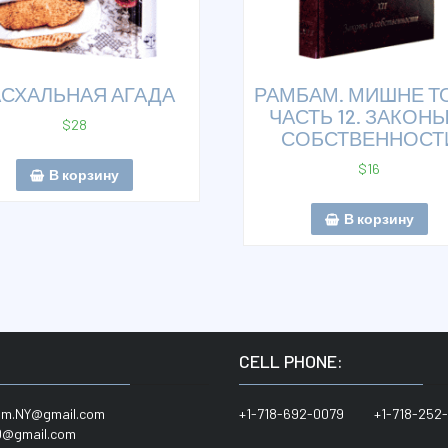
СХАЛЬНАЯ АГАДА
РАМБАМ. МИШНЕ Т
ЧАСТЬ 12. ЗАКОНЫ
$
28
СОБСТВЕННОСТ
$
16
В корзину
В корзину
:
CELL PHONE:
him.NY@gmail.com
+1-718-692-0079 +1-718-252-
@gmail.com