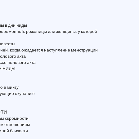
ны в дни ниды
 беременной, роженицы или женщины, у которой
невесты
дней, когда ожидается наступление менструации
полового акта
ссе полового акта
Я НИДЫ
ю в микву
твующие окунанию
СТИ
нам скромности
ным отношениям
мной близости