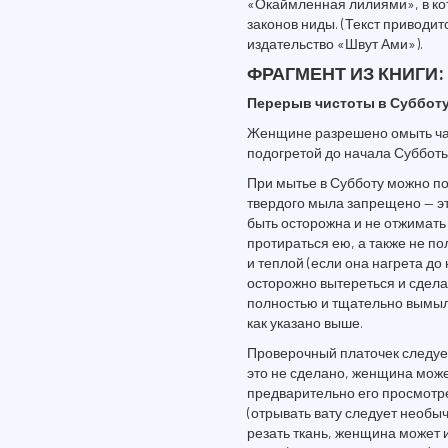
«Окаймленная лилиями», в к
законов ниды. (Текст приводи
издательство «Швут Ами»).
ФРАГМЕНТ ИЗ КНИГИ:
Перерыв чистоты в Субботу
Женщине разрешено омыть час
подогретой до начала Субботы
При мытье в Субботу можно п
твердого мыла запрещено — э
быть осторожна и не отжимать
протираться ею, а также не по
и теплой (если она нагрета до
осторожно вытереться и сдел
полностью и тщательно вымыла
как указано выше.
Проверочный платочек следует
это не сделано, женщина може
предварительно его просмотре
(отрывать вату следует необыч
резать ткань, женщина может 