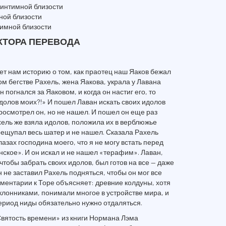
 интимной близости
мной близости
тимной близости
КТОРА ПЕРЕВОДА
вает нам историю о том, как праотец наш Яаков бежал
том бегстве Рахель, жена Яакова, украла у Лавана
 погнался за Яаковом, и когда он настиг его, то
идолов моих?!» И пошел Лаван искать своих идолов
просмотрел он, но не нашел. И пошел он еще раз
хель же взяла идолов, положила их в верблюжье
ерещупал весь шатер и не нашел. Сказала Рахель
лазах господина моего, что я не могу встать перед
нское». И он искал и не нашел «терафим». Лаван,
 чтобы забрать своих идолов, был готов на все — даже
 не заставил Рахель подняться, чтобы он мог все
ментарии к Торе объясняет: древние колдуны, хотя
лонниками, понимали многое в устройстве мира, и
период ниды обязательно нужно отдаляться.
вятость времени» из книги Нормана Лэма