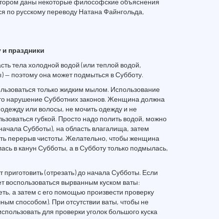
отором даны некоторые философские объяснения
тся по русскому переводу Натана Файнгольда,
 и праздники
ть тела холодной водой (или теплой водой,
) — поэтому она может подмыться в Субботу.
ользоваться только жидким мылом. Использование
то нарушение Субботних законов. Женщина должна
 одежду или волосы, не мочить одежду и не
льзоваться губкой. Просто надо полить водой, можно
 начала Субботы), на область влагалища, затем
ать перерыв чистоты. Желательно, чтобы женщина
сь в канун Субботы, а в Субботу только подмылась,
 приготовить (отрезать) до начала Субботы. Если
т воспользоваться вырванным куском ваты:
ть, а затем с его помощью произвести проверку
ным способом). При отсутствии ваты, чтобы не
использовать для проверки уголок большого куска