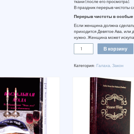
ткани (после его просмотра).
В праздник перерыв чистоты сл
Перерыв чистоты в особые
Если женщина должна сделать 
приходится Девятое Ава, или д
нужно. Женщина может искупат
Количество
В корзину
ПУТИ
ЧИСТОТЫ
Категория:
Галаха, Закон