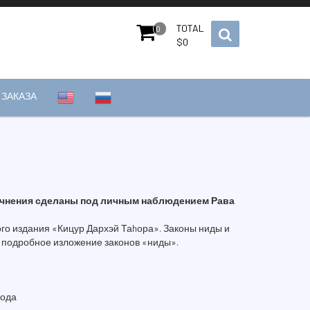
TOTAL
0
$
0
ЗАКАЗА
очнения сделаны под личным наблюдением Рава
го издания «Кицур Дархэй Таhора». Законы ниды и
 подробное изложение законов «ниды».
вода