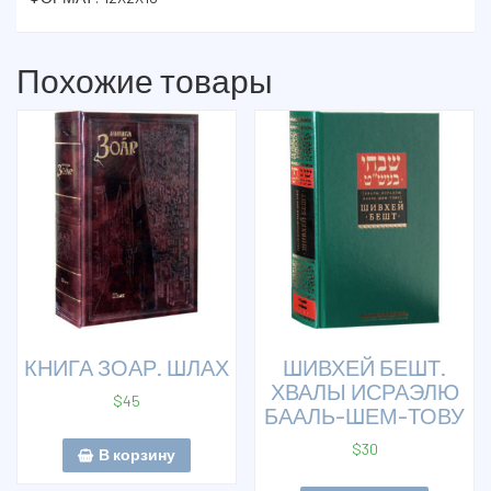
Похожие товары
КНИГА ЗОАР. ШЛАХ
ШИВХЕЙ БЕШТ.
ХВАЛЫ ИСРАЭЛЮ
$
45
БААЛЬ-ШЕМ-ТОВУ
$
30
В корзину