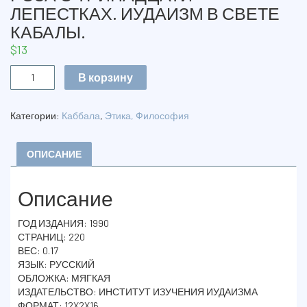
ЛЕПЕСТКАХ. ИУДАИЗМ В СВЕТЕ
КАБАЛЫ.
$
13
Количество
В корзину
РОЗА
О
ТРИНАДЦАТИ
Категории:
Каббала
,
Этика, Философия
ЛЕПЕСТКАХ.
ИУДАИЗМ
В
ОПИСАНИЕ
СВЕТЕ
КАБАЛЫ.
Описание
ГОД ИЗДАНИЯ: 1990
СТРАНИЦ: 220
ВЕС: 0.17
ЯЗЫК: РУССКИЙ
ОБЛОЖКА: МЯГКАЯ
ИЗДАТЕЛЬСТВО: ИНСТИТУТ ИЗУЧЕНИЯ ИУДАИЗМА
ФОРМАТ: 12X2X16