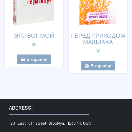
ЭТО БОГ МОЙ
ПЕРЕД ПРИХОДОМ
МАШИАХА
$
8
$
8
В корзину
В корзину
ADDRESS:
1201 East 10th street, Brooklyn, 11230 NY, USA