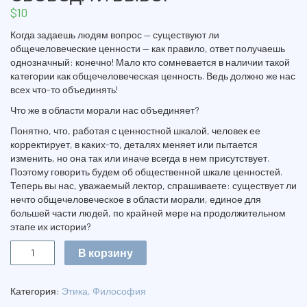
$
10
Когда задаешь людям вопрос — существуют ли
общечеловеческие ценности — как правило, ответ получаешь
однозначный: конечно! Мало кто сомневается в наличии такой
категории как обще­человеческая ценность. Ведь должно же нас
всех что-то объединять!
Что же в области морали нас объединяет?
Понятно, что, работая с ценностной шкалой, человек ее
корректи­рует, в каких-то, деталях меняет или пытается
изменить, но она так или иначе всегда в нем при­сутствует.
Поэтому говорить будем об обще­ственной шкале ценностей.
Теперь вы нас, уважаемый лектор, спрашиваете: существует ли
нечто общечеловеческое в области морали, единое для
большей части людей, по крайней мере на продолжительном
этапе их истории?
Количество
В корзину
СВОБОДА
И
ВЫБОР
Категория:
Этика, Философия