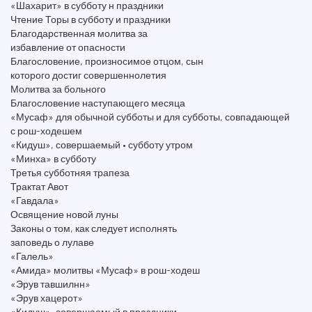
«Шахарит» в субботу н праздники
Чтение Торы в субботу и праздники
Благодарственная молитва за
избавление от опасности
Благословение, произносимое отцом, сын
которого достиг совершеннолетия
Молитва за больного
Благословение наступающего месяца
«Мусаф» для обычной субботы и для субботы, совпадающей
с рош-ходешем
«Кидуш», совершаемый • субботу утром
«Минха» в субботу
Третья субботняя трапеза
Трактат Авот
«Гавдала»
Освящение новой луны
Законы о том, как следует исполнять
заповедь о лулаве
«Галель»
«Амида» молитвы «Мусаф» в рош-ходеш
«Эрув тавшилнн»
«Эрув хацерот»
«Кидуш», совершаемый в праздники