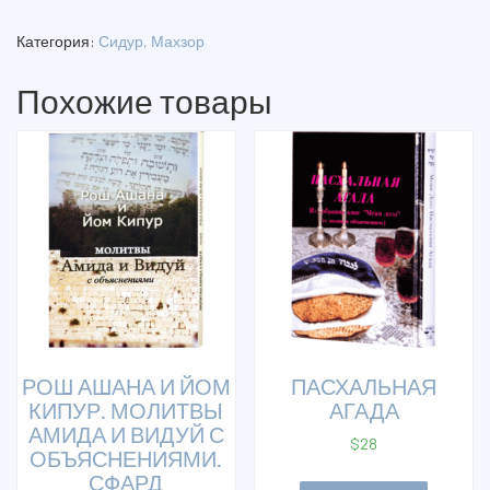
"ТЕГИЛАТ
ГАШЕМ".
Категория:
Сидур, Махзор
БОЛЬШОЙ
ФОРМАТ
Похожие товары
РОШ АШАНА И ЙОМ
ПАСХАЛЬНАЯ
КИПУР. МОЛИТВЫ
АГАДА
АМИДА И ВИДУЙ С
$
28
ОБЪЯСНЕНИЯМИ.
СФАРД