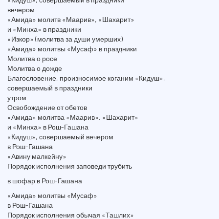
вечером
«Амида» молитв «Маарив», «Шахарит»
и «Минха» в праздники
«Изкор» (молитва за души умерших)
«Амида» молитвы «Мусаф» в праздники
Молитва о росе
Молитва о дожде
Благословение, произносимое коганим «Кидуш»,
совершаемый в праздники
утром
Освобождение от обетов
«Амида» молитва «Маарив», «Шахарит»
и «Минха» в Рош-Гашана
«Кидуш», совершаемый вечером
в Рош-Гашана
«Авину малкейну»
Порядок исполнения заповеди трубить
в шофар в Рош-Гашана
«Амида» молитвы «Мусаф»
в Рош-Гашана
Порядок исполнения обычая «Ташлих»