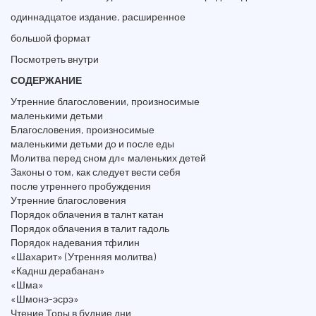
одиннадцатое издание, расширенное
большой формат
Посмотреть внутри
СОДЕРЖАНИЕ
Утренние благословении, произносимые
маленькими детьми
Благословения, произносимые
маленькими детьми до и после еды
Молитва перед сном дл« маленьких детей
Законы о том, как следует вести себя
после утреннего пробуждения
Утренние благословения
Порядок облачения в талнт катан
Порядок облачения в талит гадоль
Порядок надевания тфилин
«Шахарит» (Утренняя молитва)
«Каднш дерабанан»
«Шма»
«Шмонэ-эсрэ»
Чтение Торы в будние дни