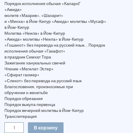
Порядок исполнения обычая «КапароГ
«Амида»
молитв «Маарив», «Шахарит»
и «Минха» в Йом-Кипур «Амида» молитвы «Мусаф»
в Йом-Кипур
Молитва «Неила» в Йом-Кипур
«Амида» молитвы «Неила» в Йом-Кипур
«Гошанот» без перевода на русский язык… Порядок
исполнения обычая «Гакафот»
в праздник Симхат Тора
Зажигание ханукальных свечей
Чтение «Мегилат-Эстер»
«Сфират гаомер»
«Слихот» без перевода на русский язык
Благословения, произносимые при
обручении н женитьбе
Порядок обрезания
Порядок выкупа первенца
Порядок вечерней молитвы в Йом-Кипур
Транслитерация
Количество
В корзину
СИДУР