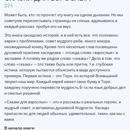
$
24
Может быть, кто-то прочтет эту книгу на одном дыхании. Но мы
советуем перелистывать страницы не спеша, вдумываясь в
каждый рассказ, пробуя его на вкус.
Это книга хасидских историй, и в ней есть все, что положено:
евреи с проблемами, совет мудрого ребе, много юмора,
неожиданный конец. Кроме того несколько глав посвящены
духовной практике хасидизма — отсюда слово «взрослые» в
заглавии. А почему же рядом слово «сказка»? Дело в том, что
слово «сказка» — это также быль или притча, т.е. глубокая
истина, которую пытаются объяснить в виде доступного
примера. Первая истина — это Тора, по которой Всевышний
творил наш мир. Каждый еврей имеет свою букву в Торе,
каждому поручено перевести мудрость Б-га на язык добрых дел
и смелых решений.
«Сказки для взрослых» — это и рассказы о реальных героях, и
мудрый совет, и витамины душевной бодрости. Хасиды
припасли их для людей обычных, удивительных, таких, как мы с
вами.
В начале книги