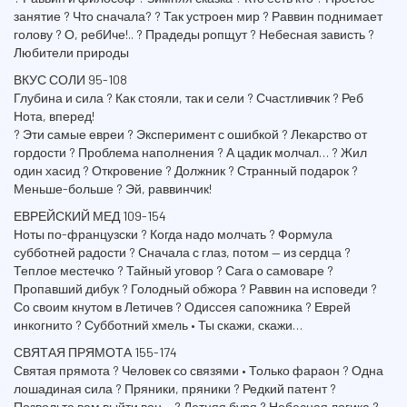
занятие ? Что сначала? ? Так устроен мир ? Раввин поднимает
голову ? О, ребИче!.. ? Прадеды ропщут ? Небесная зависть ?
Любители природы
ВКУС СОЛИ 95-108
Глубина и сила ? Как стояли, так и сели ? Счастливчик ? Реб
Нота, вперед!
? Эти самые евреи ? Эксперимент с ошибкой ? Лекарство от
гордости ? Проблема наполнения ? А цадик молчал… ? Жил
один хасид ? Откровение ? Должник ? Странный подарок ?
Меньше-больше ? Эй, раввинчик!
ЕВРЕЙСКИЙ МЕД 109-154
Ноты по-французски ? Когда надо молчать ? Формула
субботней радости ? Сначала с глаз, потом — из сердца ?
Теплое местечко ? Тайный уговор ? Сага о самоваре ?
Пропавший дибук ? Голодный обжора ? Раввин на исповеди ?
Со своим кнутом в Летичев ? Одиссея сапожника ? Еврей
инкогнито ? Субботний хмель • Ты скажи, скажи…
СВЯТАЯ ПРЯМОТА 155-174
Святая прямота ? Человек со связями • Только фараон ? Одна
лошадиная сила ? Пряники, пряники ? Редкий патент ?
Позвольте вам выйти вон… ? Летняя буря ? Небесная логика ?