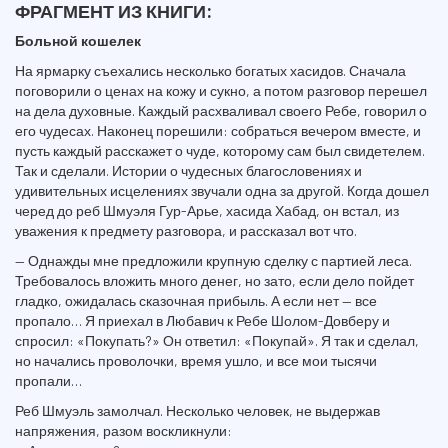
ФРАГМЕНТ ИЗ КНИГИ:
Больной кошелек
На ярмарку съехались несколько богатых хасидов. Сначала
поговорили о ценах на кожу и сукно, а потом разговор перешел
на дела духовные. Каждый расхваливал своего Ребе, говорил о
его чудесах. Наконец порешили: собраться вечером вместе, и
пусть каждый расскажет о чуде, которому сам был свидетелем.
Так и сделали. Истории о чудесных благословениях и
удивительных исцелениях звучали одна за другой. Когда дошел
черед до реб Шмуэля Гур-Арье, хасида Хабад, он встал, из
уважения к предмету разговора, и рассказал вот что.
— Однажды мне предложили крупную сделку с партией леса.
Требовалось вложить много денег, но зато, если дело пойдет
гладко, ожидалась сказочная прибыль. А если нет — все
пропало… Я приехал в Любавич к Ребе Шолом-Довберу и
спросил: «Покупать?» Он ответил: «Покупай». Я так и сделал,
но начались проволочки, время ушло, и все мои тысячи
пропали…
Реб Шмуэль замолчал. Несколько человек, не выдержав
напряжения, разом воскликнули: