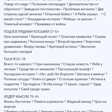
Товар что надо ? Полезная лихорадка ? Доказательство от
обратного ? Завидное постоянство • Проблема мочалок ? Две
стороны одной записки ? Опасный бойкот ? А Ребе сказал… ? С
какой стати? ? Лошадиная история ? Ребецн «в законе» ?
Тяжелый конверт ? Прививка от войны
ПОД ВЗГЛЯДАМИ КОСЫМИ 37-54
Урок анатомии ? Бреющий полет ? Опасная привычка ? Сказка
про шарманку ? Колонна мощи ? Второй прыжок ? Короткое
уравнение • Вокруг миквы ? Критерий истины ? Экология
больших городов
ТЫ И Я 55-78
Всего-то навсего ? Горе наизнанку ? Старая новость ? Ребе у
люльки ? Средство от заикания ? Пасхальный гешефт ?
Хасидская история ? «Но» раб-би Исроэля ? Шелуха и жемчуг ?
Полные сосуды ? Ключ от двери ? О пользе курения ? Истина в
подметке ? Три вздоха ? В оба конца ? Горько, горько! ? Удар
копытом ? Свой среди чужих
ХЕДЕР МЫСЛИ 79-94
Жизнь без пятен ? Память в ремонте ? Жадный магид ? Урок на
морозе
? Раввин и философ ? Зимняя сказка ? Кто есть кто ? Простое