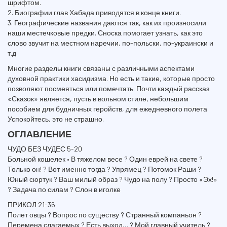
шрифтом.
2. Биографии глав Хабада приводятся в конце книги.
3. Географические названия даются так, как их произносили
наши местечковые предки. Сноска помогает узнать, как это
слово звучит на местном наречии, по-польски, по-украински и
т.д.
Многие разделы книги связаны с различными аспектами
духовной практики хасидизма. Но есть и такие, которые просто
позволяют посмеяться или помечтать. Почти каждый рассказ
«Сказок» является, пусть в вольном стиле, небольшим
пособием для будничных геройств, для ежедневного полета.
Успокойтесь, это не страшно.
ОГЛАВЛЕНИЕ
ЧУДО БЕЗ ЧУДЕС 5-20
Больной кошелек • В тяжелом весе ? Один еврей на свете ?
Только он! ? Вот именно тогда ? Упрямец ? Потомок Раши ?
Юный сюртук ? Ваш милый образ ? Чудо на полу ? Просто «Эх!»
? Задача по силам ? Слон в иголке
ПРИКОЛ 21-36
Полет овцы ? Вопрос по существу ? Странный компаньон ?
Перемена слагаемых ? Есть выход… ? Мой главный учитель ?