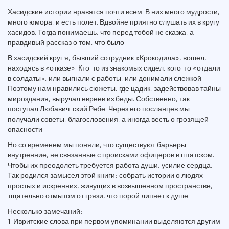
Хасидские истории нравятся почти всем. В них много мудрости,
много юмора, и есть полет. Вдвойне приятно слушать их в кругу
хасидов. Тогда понимаешь, что перед тобой не сказка, а
правдивый рассказ о том, что было.
В хасидский круг я, бывший сотрудник «Крокодила», вошел,
находясь в «отказе». Кто-то из знакомых сидел, кого-то «отдали
в солдаты», или выгнали с работы, или донимали слежкой.
Поэтому нам нравились сюжеты, где цадик, задействовав тайны
мироздания, выручал евреев из беды. Собственно, так
поступал Любавич-ский Ребе. Через его посланцев мы
получали советы, благословения, а иногда весть о грозящей
опасности.
Но со временем мы поняли, что существуют барьеры
внутренние, не связанные с происками офицеров в штатском.
Чтобы их преодолеть требуется работа души, усилие сердца.
Так родился замысел этой книги: собрать истории о людях
простых и искренних, живущих в возвышенном пространстве,
тщательно отмытом от грязи, что порой липнет к душе.
Несколько замечаний:
1. Ивритские слова при первом упоминании выделяются другим