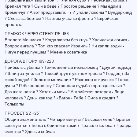
Крепкая тяга ? Сын в беде ? Простое решение ? Мы едим в
Кременчуг ? А вот представьте… ? И упали локоны ? Вундеркинд
? Слезы за бортом ? На этом участке фронта ? Еврейская
простота
ПРЫЖОК ЧЕРЕЗ СТЕНУ 175-188
В телеге Мошиаха ? Когда живем без «ну» ? Хасидская логика •
Вопрос ангела ? Тот, кто спасает Израиль ? Ни капли водки •
Нигун перед пуншем ? Мнение советника
ДОРОГА В ГОРУ 189-220
Прибыль с убытка ? Таинственный незнакомец ? Другой подход
? Шпиц затупился ? Тяжкий труд в уютном кресле ? Гордец ? За
живой водой ? Золотое молчание ? Разговор по-русски ? Голос
души ? Ребе понарошку ? Странная судьба торговца солью ?
Два шага назад ? Хотеть и мочь ? Английская лотерея • Лицо
человека ? День, как год ? «Вагон» Ребе ? Сила в кредит ?
Только ты
ПРОСВЕТ 221-231
Общий знаменатель ? Четыре минуты ? Высокая лень ? Братья
советуются ? Бочка с бриллиантами ? Правило колеса ? Правда
смеется ? Здесь и сейчас