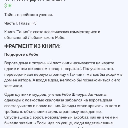
$
18
Тайны еврейского учения.
Часть 1. Главы 1-5
Книга “Тания” в свете классических комментариев и
объяснений Любавичского Ребе.
ФРАГМЕНТ ИЗ КНИГИ:
По дороге к Ребе
Ворота дома и титульный лист книги называются на иврите
одним и тем же словом «шаар» («врата»). Получается, что,
переворачивая первую страницу «Та-нии», мы как бы входим в
дом ее автора. А входя в дом, неплохо бы познакомиться с его
хозяином.
Один шутник и мудрец, ученик Ребе Шнеура Зал-мана,
однажды с ловкостью скалолаза забрался на ворота дома
своего учителя и повис на них. Хасиды стали кричать на него и
требовать объяснения столь странному поведению.
Спустившись с ворот, новоявленный акробат, как ни в чем ни
бывало заявил: «Если, идя по улице, люди видят висящие