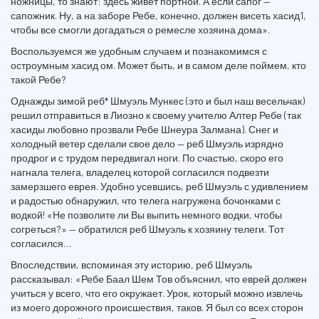
ножницы, то знают: здесь живет портной. А если сапог —
сапожник. Ну, а на заборе Ребе, конечно, должен висеть хасид1,
чтобы все смогли догадаться о ремесле хозяина дома».
Воспользуемся же удобным случаем и познакомимся с
остроумным хасид ом. Может быть, и в самом деле поймем, кто
такой Ребе?
Однажды зимой реб* Шмуэль Мункес (это и был наш весельчак)
решил отправиться в Лиозно к своему учителю Алтер Ребе (так
хасиды любовно прозвали Ребе Шнеура Залмана). Снег и
холодный ветер сделали свое дело — реб Шмуэль изрядно
продрог и с трудом передвигал ноги. По счастью, скоро его
нагнала телега, владелец которой согласился подвезти
замерзшего еврея. Удобно усевшись, реб Шмуэль с удивлением
и радостью обнаружил, что телега нагружена бочонками с
водкой! «Не позволите ли Вы выпить немного водки, чтобы
согреться?» — обратился реб Шмуэль к хозяину телеги. Тот
согласился…
Впоследствии, вспоминая эту историю, реб Шмуэль
рассказывал: «Ребе Баал Шем Тов объяснил, что еврей должен
учиться у всего, что его окружает. Урок, который можно извлечь
из моего дорожного происшествия, таков. Я был со всех сторон