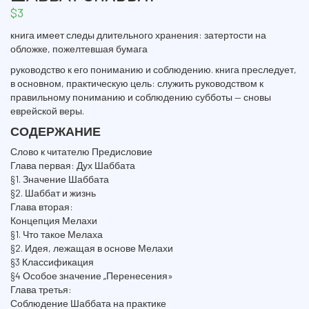
$
3
книга имеет следы длительного хранения: затертости на
обложке, пожелтевшая бумага
руководство к его пониманию и соблюдению. книга преследует,
в основном, практическую цель: служить руководством к
правильному пониманию и соблюдению субботы — сновы
еврейской веры.
СОДЕРЖАНИЕ
Слово к читателю Предисловие
Глава первая: Дух Шаббата
§1. Значение Шаббата
§2. Шаббат и жизнь
Глава вторая:
Концепция Мелахи
§1. Что такое Мелаха
§2. Идея, лежащая в основе Мелахи
§3 Классификация
§4 Особое значение „Перенесения»
Глава третья:
Соблюдение Шаббата на практике