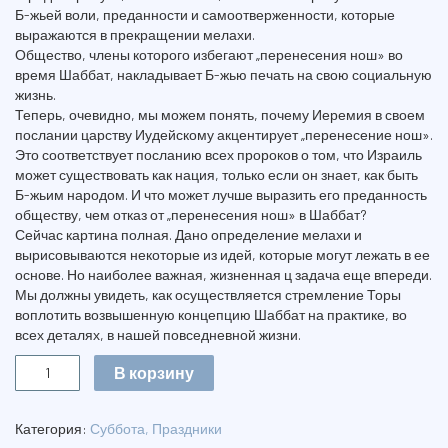
Б-жьей воли, преданности и самоотверженности, которые
выражаются в прекращении мелахи.
Общество, члены которого избегают „перенесения нош» во
время Шаббат, накладывает Б-жью печать на свою социальную
жизнь.
Теперь, очевидно, мы можем понять, почему Иеремия в своем
послании царству Иудейскому акцентирует „перенесение нош».
Это соответствует посланию всех пророков о том, что Израиль
может существовать как нация, только если он знает, как быть
Б-жьим народом. И что может лучше выразить его преданность
обществу, чем отказ от „перенесения нош» в Шаббат?
Сейчас картина полная. Дано определение мелахи и
вырисовываются некоторые из идей, которые могут лежать в ее
основе. Но наиболее важная, жизненная ц задача еще впереди.
Мы должны увидеть, как осуществляется стремление Торы
воплотить возвышенную концепцию Шаббат на практике, во
всех деталях, в нашей повседневной жизни.
Количество
В корзину
ШАББАТ
SHABBAT
Категория:
Суббота, Праздники