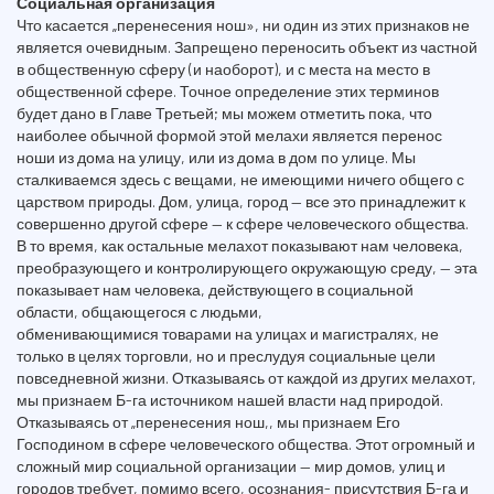
Социальная организация
Что касается „перенесения нош», ни один из этих признаков не
является очевидным. Запрещено переносить объект из частной
в общественную сферу (и наоборот), и с места на место в
общественной сфере. Точное определение этих терминов
будет дано в Главе Третьей; мы можем отметить пока, что
наиболее обычной формой этой мелахи является перенос
ноши из дома на улицу, или из дома в дом по улице. Мы
сталкиваемся здесь с вещами, не имеющими ничего общего с
царством природы. Дом, улица, город — все это принадлежит к
совершенно другой сфере — к сфере человеческого общества.
В то время, как остальные мелахот показывают нам человека,
преобразующего и контролирующего окружающую среду, — эта
показывает нам человека, действующего в социальной
области, общающегося с людьми,
обменивающимися товарами на улицах и магистралях, не
только в целях торговли, но и преслудуя социальные цели
повседневной жизни. Отказываясь от каждой из других мелахот,
мы признаем Б-га источником нашей власти над природой.
Отказываясь от „перенесения нош,, мы признаем Его
Господином в сфере человеческого общества. Этот огромный и
сложный мир социальной организации — мир домов, улиц и
городов требует, помимо всего, осознания- присутствия Б-га и