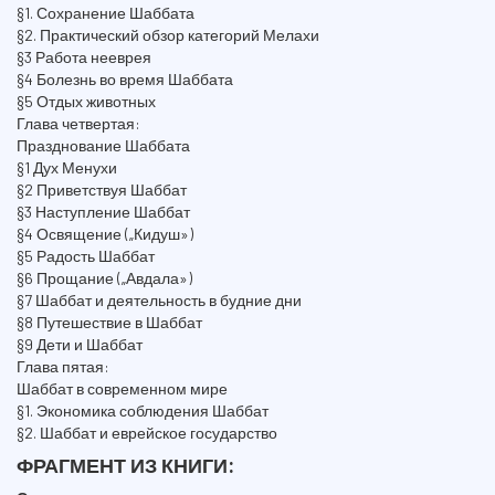
§1. Сохранение Шаббата
§2. Практический обзор категорий Мелахи
§3 Работа нееврея
§4 Болезнь во время Шаббата
§5 Отдых животных
Глава четвертая:
Празднование Шаббата
§1 Дух Менухи
§2 Приветствуя Шаббат
§3 Наступление Шаббат
§4 Освящение („Кидуш»)
§5 Радость Шаббат
§6 Прощание („Авдала»)
§7 Шаббат и деятельность в будние дни
§8 Путешествие в Шаббат
§9 Дети и Шаббат
Глава пятая:
Шаббат в современном мире
§1. Экономика соблюдения Шаббат
§2. Шаббат и еврейское государство
ФРАГМЕНТ ИЗ КНИГИ: