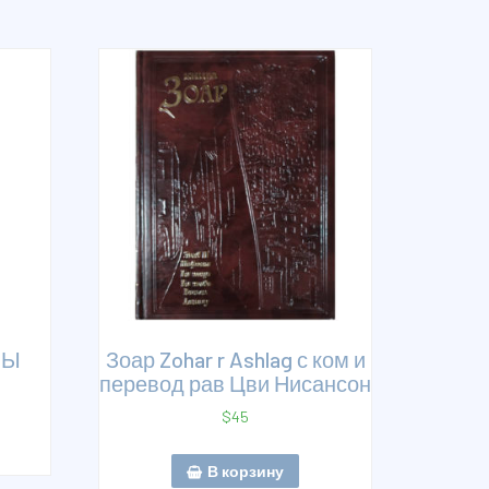
ЛЫ
Зоар Zohar r Ashlag с ком и
перевод рав Цви Нисансон
$
45
В корзину