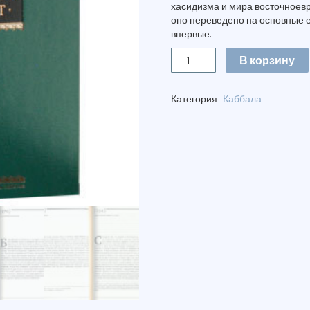
хасидизма и мира восточноевр
оно переведено на основные е
впервые.
Количество
В корзину
ШИВХЕЙ
БЕШТ.
ХВАЛЫ
Категория:
Каббала
ИСРАЭЛЮ
БААЛЬ-
ШЕМ-
ТОВУ