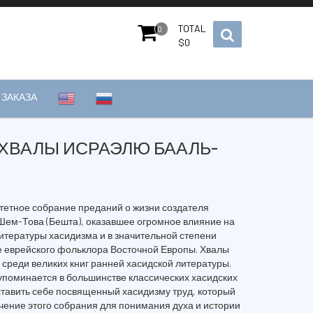
TOTAL
0
$
0
ЗАКАЗА
 ХВАЛЫ ИСРАЭЛЮ БААЛЬ-
тетное собрание преданий о жизни создателя
Шем-Това (Бешта), оказавшее огромное влияние на
итературы хасидизма и в значительной степени
еврейского фольклора Восточной Европы. Хвалы
среди великих книг ранней хасидской литературы.
 упоминается в большинстве классических хасидских
тавить себе посвященный хасидизму труд, который
ение этого собрания для понимания духа и истории