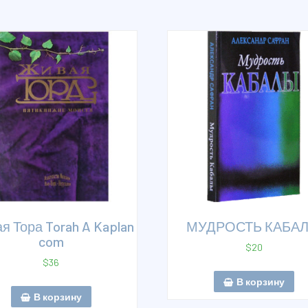
я Тора Torah A Kaplan
МУДРОСТЬ КАБА
com
$
20
$
36
В корзину
В корзину