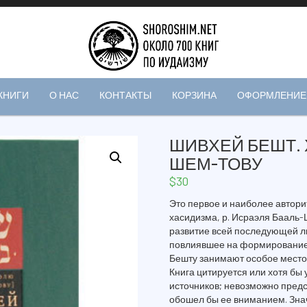
КНИГИ
О НАС
КОНТАКТЫ
КОРЗИНА
ОФОРМЛЕНИЕ 
ШИВХЕЙ БЕШТ.
ШЕМ-ТОВУ
$
30
Это первое и наиболее автори
хасидизма, р. Исраэля Бааль-
развитие всей последующей л
повлиявшее на формирование 
Бешту занимают особое место 
Книга цитируется или хотя бы
источников; невозможно предс
обошел бы ее вниманием. Знач