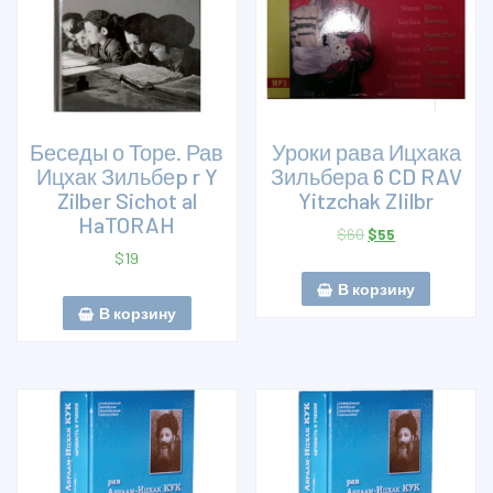
Беседы о Торе. Рав
Уроки рава Ицхака
Ицхак Зильбеp r Y
Зильбера 6 CD RAV
Zilber Sichot al
Yitzchak ZIilbr
HaTORAH
$
60
$
55
$
19
В корзину
В корзину