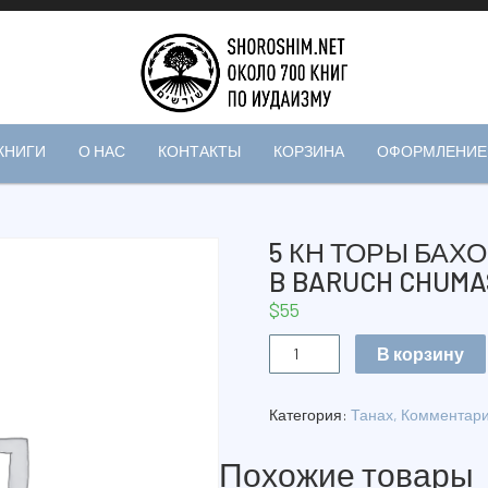
КНИГИ
О НАС
КОНТАКТЫ
КОРЗИНА
ОФОРМЛЕНИЕ 
5 КН ТОРЫ БАХО
B BARUCH CHUMA
$
55
Количество
В корзину
5
КН
ТОРЫ
Категория:
Танах, Комментар
БАХОР
БАРУХ
Похожие товары
translit