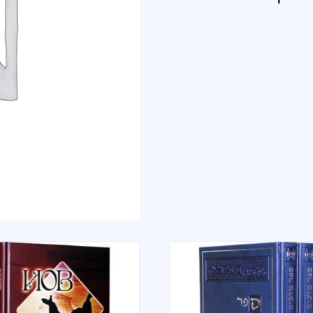
translet
B
Baruch
Chumash+
Havtorot