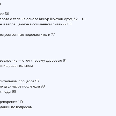
4
бес 50
абота о теле на основе Кицур Шулхан Арух, 32 … 61
ое и запрещенное в соименном питании 69
искусственные подсластители 77
еварение — ключ к твоему здоровью 91
 в пищеварительном
рительном процессе 97
ие двух часов после еды 98
мя еды 99
щеварения 110
ндаций по вопросам