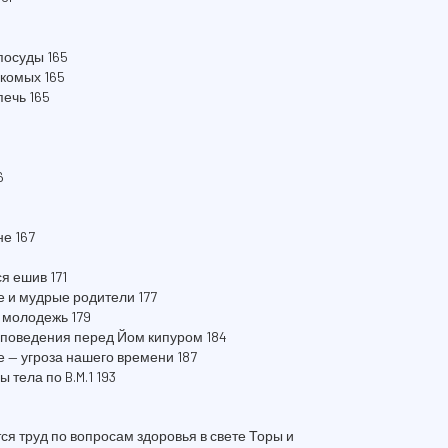
посуды 165
екомых 165
печь 165
6
не 167
я ешив 171
 и мудрые родители 177
 молодежь 179
 поведения перед Йом кипуром 184
 — угроза нашего времени 187
 тела по B.M.1 193
 труд по вопросам здоровья в свете Торы и