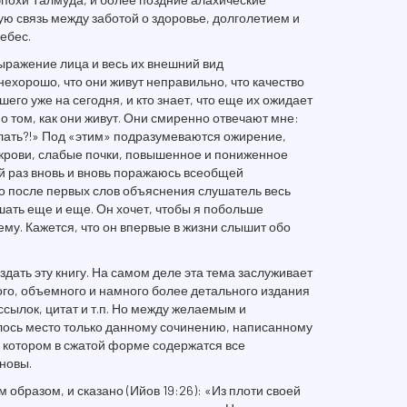
ую связь между заботой о здоровье, долголетием и
ебес.
выражение лица и весь их внешний вид
 нехорошо, что они живут неправильно, что качество
шего уже на сегодня, и кто знает, что еще их ожидает
о том, как они живут. Они смиренно отвечают мне:
елать?!» Под «этим» подразумеваются ожирение,
 крови, слабые почки, повышенное и пониженное
дый раз вновь и вновь поражаюсь всеобщей
о после первых слов объяснения слушатель весь
шать еще и еще. Он хочет, чтобы я побольше
ему. Кажется, что он впервые в жизни слышит обо
дать эту книгу. На самом деле эта тема заслуживает
го, объемного и намного более детального издания
сылок, цитат и т.п. Но между желаемым и
лось место только данному сочинению, написанному
 котором в сжатой форме содержатся все
новы.
образом, и сказано (Ийов 19:26): «Из плоти своей