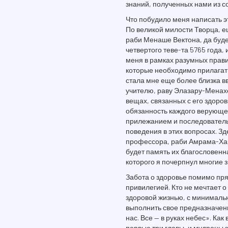
знаний, полученных нами из 
Что побудило меня написать эт
По великой милости Творца, е
раби Менаше Вектона, да буде
четвертого теве-та 5765 года,
меня в рамках разумных правил
которые необходимо прилагать
стала мне еще более близка вв
учителю, раву Элазару-Менахе
вещах, связанных с его здоро
обязанность каждого верующего
прилежанием и последовательн
поведения в этих вопросах. З
профессора, раби Амрама-Хаи
будет память их благословенна
которого я почерпнул многие 
Забота о здоровье помимо пря
привилегией. Кто не мечтает о
здоровой жизнью, с минимал
выполнить свое предназначение
нас. Все — в руках небес». Как
первые три главы, и мудрецы 