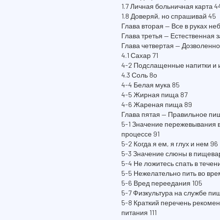
1.7 Личная больничная карта 4
1.8 Доверяй, но спрашивай 45
Глава вторая — Все в руках не
Глава третья — Естественная з
Глава четвертая — Дозволенн
4.1 Сахар 71
4-2 Подслащенные напитки и 
4.3 Соль 8о
4-4 Белая мука 85
4-5 Жирная пища 87
4-6 Жареная пища 89
Глава пятая — Правильное пищ
5-1 Значение пережевывания
процессе 91
5-2 Когда я ем, я глух и нем 96
5-3 Значение слюны в пищева
5-4 Не ложитесь спать в течен
5-5 Нежелательно пить во вре
5-6 Вред переедания 105
5-7 Физкультура на службе пи
5-8 Краткий перечень рекоме
питания 111