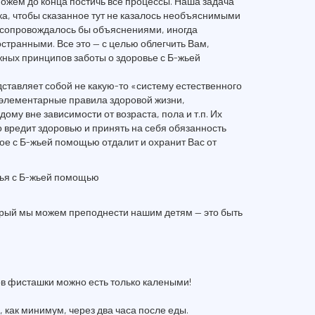
можем до конца постичь все процессы. Наша задача
ка, чтобы сказанное тут не казалось необъяснимыми
е сопровождалось бы объяснениями, иногда
странными. Все это — с целью облегчить Вам,
жных принципов заботы о здоровье с Б-жьей
дставляет собой не какую-то «систему естественного
 элементарные правила здоровой жизни,
му вне зависимости от возраста, пола и т.п. Их
то вредит здоровью и принять на себя обязанность
ое с Б-жьей помощью отдалит и охранит Вас от
ья с Б-жьей помощью
рый мы можем преподнести нашим детям — это быть
хов фисташки можно есть только калеными!
 как минимум, через два часа после еды.