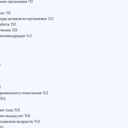
ие организма 113
ас 119
ода шлаков из организма 122
абета 130
ление 139
рекомендации 142
6
0
3
временного поколения 153
156
ия таза 158
ния мышц ног 158
 пожилом возрасте 159
6i