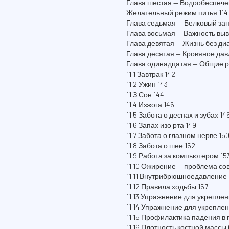
Глава шестая — Водообеспечен
Желательный режим питья 114
Глава седьмая — Белковый зап
Глава восьмая — Важность выв
Глава девятая — Жизнь без ди
Глава десятая — Кровяное дав
Глава одинадцатая — Общие 
11.1 Завтрак 142
11.2 Ужин 143
11.З Сон 144
11.4 Изжога 146
11.5 Забота о деснах и зубах 14
11.6 Запах изо рта 149
11.7 Забота о глазном нерве 15
11.8 Забота о шее 152
11.9 Работа за компьютером 15
11.10 Ожирение — проблема со
11.11 Внутрибрюшноедавление 
11.12 Правила ходьбы 157
11.13 Упражнение для укреплен
11.14 Упражнение для укрепле
11.15 Профилактика падения в
11.16 Плотность костной массы i