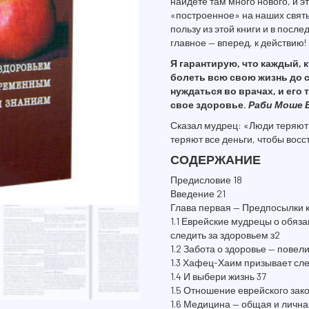
найдете там много нового, и 
«построенное» на наших святы
пользу из этой книги и в посл
главное — вперед, к действию!
Я гарантирую, что каждый, кт
болеть всю свою жизнь до с
нуждаться во врачах, и его
свое здоровье.
Раби Моше Б
Сказал мудрец: «Люди теряют 
теряют все деньги, чтобы вос
СОДЕРЖАНИЕ
Предисловие 18
Введение 21
Глава первая — Предпосылки к
1.1 Еврейские мудрецы о обяз
следить за здоровьем з2
1.2 Забота о здоровье — повел
1.3 Хафец-Хаим призывает сле
1.4 И выбери жизнь 37
1.5 Отношение еврейского зак
1.6 Медицина — общая и лична