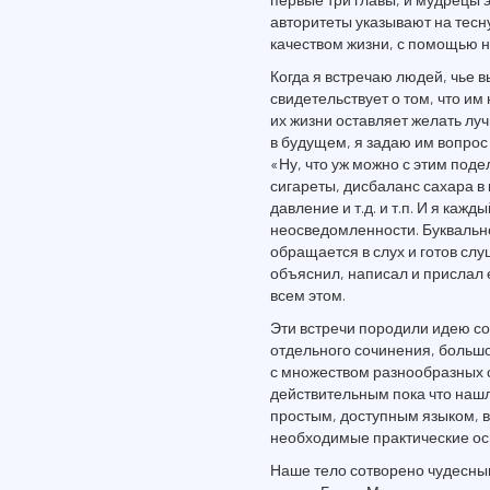
авторитеты указывают на тесн
качеством жизни, с помощью н
Когда я встречаю людей, чье 
свидетельствует о том, что им
их жизни оставляет желать луч
в будущем, я задаю им вопрос 
«Ну, что уж можно с этим под
сигареты, дисбаланс сахара в
давление и т.д. и т.п. И я каж
неосведомленности. Буквальн
обращается в слух и готов слу
объяснил, написал и прислал 
всем этом.
Эти встречи породили идею соз
отдельного сочинения, большо
с множеством разнообразных с
действительным пока что наш
простым, доступным языком, в
необходимые практические ос
Наше тело сотворено чудесным 