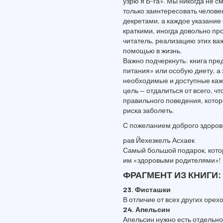
узрю я Б-га». Мы никогда не с
только заинтересовать челове
декретами, а каждое указани
краткими, иногда довольно про
читатель, реализацию этих ва
помощью в жизнь.
Важно подчеркнуть: книга пре
питания» или особую диету, а
необходимые и доступные каждо
цель — отдалиться от всего, ч
правильного поведения, котор
риска заболеть.
С пожеланием доброго здоров
рав Йехезкелъ Асхаек
Самый большой подарок, кото
им «здоровыми родителями»!
ФРАГМЕНТ ИЗ КНИГИ:
23. Фисташки
В отличие от всех других оре
24. Апельсин
Апельсин нужно есть отдельно,