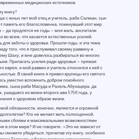
современных медицинских источников.
у книгу?
ще с юных лет мой отец и учитель, раби Салман, сын
т память его благословенна, покинувший этот мир
 и — да продлятся ее годы — моя мать, воспитали
 во всем, что касается естественных усилий,
 для заботы о здоровье. Прошли годы, и эта тема
иду того, что я прислуживал своему раввину и
му Шаху, и мне довелось разбираться во многих
вьем. Прилагать усилия ради здоровья — прямая
 еврея, и мой раввин и учитель относился к ней с
остью. В своей книге я привел крупицы его святого
десь уместно вспомнить добром покойного
ма, сына раби Масуда и Рахель Абухацера, да
, ушедшего из жизни второго ава 5758 года, у
знания о здоровом образе жизни.
мой обязанности, конечно, является и огромной
 долголетии? Кто не желает жить полноценной,
ьными сбоями и максимальными возможностями
 в этом мире? И не говорите: «Это не зависит от
 вы сможете убедиться, прочитав эту книгу, особенно
эпохи Талмуда, и более поздние алахические