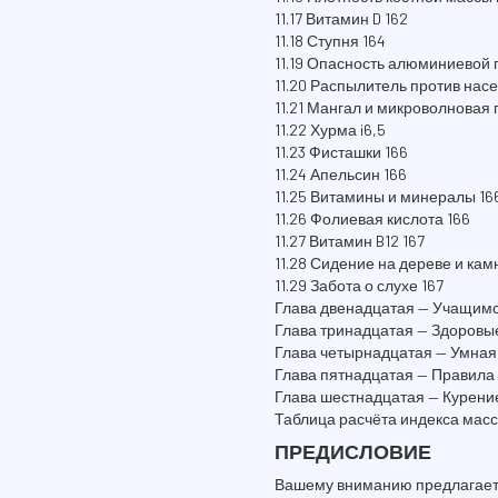
11.17 Витамин D 162
11.18 Ступня 164
11.19 Опасность алюминиевой 
11.20 Распылитель против нас
11.21 Мангал и микроволновая 
11.22 Хурма i6,5
11.23 Фисташки 166
11.24 Апельсин 166
11.25 Витамины и минералы 16
11.26 Фолиевая кислота 166
11.27 Витамин B12 167
11.28 Сидение на дереве и кам
11.29 Забота о слухе 167
Глава двенадцатая — Учащимс
Глава тринадцатая — Здоровые
Глава четырнадцатая — Умная
Глава пятнадцатая — Правила
Глава шестнадцатая — Курение
Таблица расчёта индекса массы
ПРЕДИСЛОВИЕ
Вашему вниманию предлагается