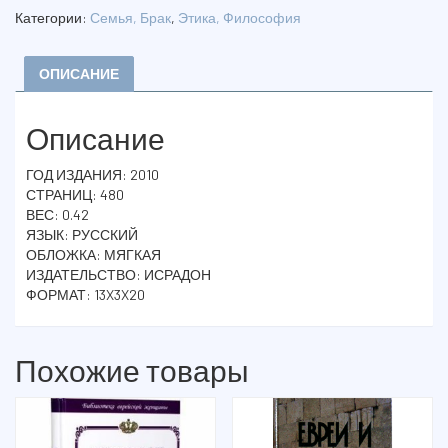
СЕБЯ
Категории:
Семья, Брак
,
Этика, Философия
ИЛИ
КРАТКАЯ
ЭНЦИКЛОПЕДИЯ
ОПИСАНИЕ
ИСКУССТВА
ЖИТЬ
Описание
ГОД ИЗДАНИЯ: 2010
СТРАНИЦ: 480
ВЕС: 0.42
ЯЗЫК: РУССКИЙ
ОБЛОЖКА: МЯГКАЯ
ИЗДАТЕЛЬСТВО: ИСРАДОН
ФОРМАТ: 13X3X20
Похожие товары