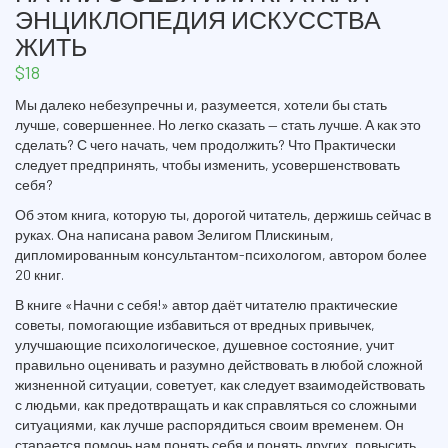
ЭНЦИКЛОПЕДИЯ ИСКУССТВА
ЖИТЬ
$
18
Мы далеко небезупречны и, разумеется, хотели бы стать
лучше, совершеннее. Но легко сказать — стать лучше. А как это
сделать? С чего начать, чем продолжить? Что Практически
следует предпринять, чтобы изменить, усовершенствовать
себя?
Об этом книга, которую ты, дорогой читатель, держишь сейчас в
руках. Она написана равом Зелигом Плискиным,
дипломированным консультантом-психологом, автором более
20 книг.
В книге «Начни с себя!» автор даёт читателю практические
советы, помогающие избавиться от вредных привычек,
улучшающие психологическое, душевное состояние, учит
правильно оценивать и разумно действовать в любой сложной
жизненной ситуации, советует, как следует взаимодействовать
с людьми, как предотвращать и как справляться со сложными
ситуациями, как лучше распорядиться своим временем. Он
старается помочь нам понять себя и понять других, повысить