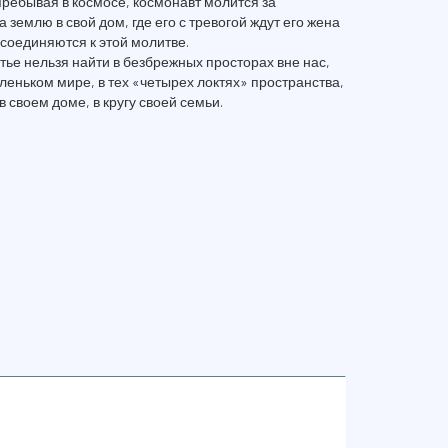
пребывая в космосе, космонавт молится за
землю в свой дом, где его с тревогой ждут его жена
соединяются к этой молитве.
тье нельзя найти в безбрежных просторах вне нас,
леньком мире, в тех «четырех локтях» пространства,
в своем доме, в кругу своей семьи.