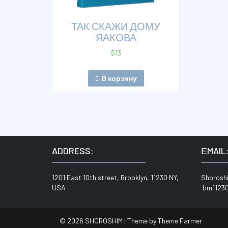
ТАК СКАЖИ ДОМУ
ЯАКОВА
$
13
В корзину
ADDRESS:
ЕMAIL
1201 East 10th street, Brooklyn, 11230 NY,
Shoros
USA
bm11230
© 2026 SHOROSHIM | Theme by
Theme Farmer