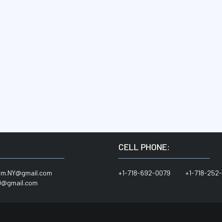
:
CELL PHONE:
him.NY@gmail.com
+1-718-692-0079 +1-718-252-
@gmail.com