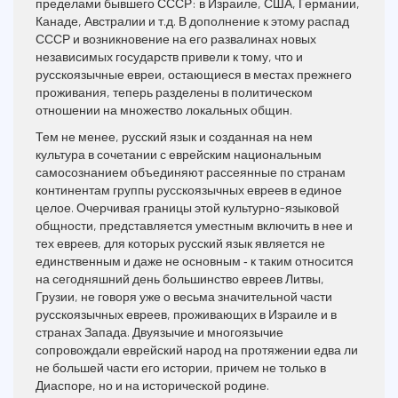
пределами бывшего СССР: в Израиле, США, Германии,
Канаде, Австралии и т.д. В дополнение к этому распад
СССР и возникновение на его развалинах новых
независимых государств привели к тому, что и
русскоязычные евреи, остающиеся в местах прежнего
проживания, теперь разделены в политическом
отношении на множество локальных общин.
Тем не менее, русский язык и созданная на нем
культура в сочетании с еврейским национальным
самосознанием объединяют рассеянные по странам
континентам группы русскоязычных евреев в единое
целое. Очерчивая границы этой культурно-языковой
общности, представляется уместным включить в нее и
тех евреев, для которых русский язык является не
единственным и даже не основным ‑ к таким относится
на сегодняшний день большинство евреев Литвы,
Грузии, не говоря уже о весьма значительной части
русскоязычных евреев, проживающих в Израиле и в
странах Запада. Двуязычие и многоязычие
сопровождали еврейский народ на протяжении едва ли
не большей части его истории, причем не только в
Диаспоре, но и на исторической родине.