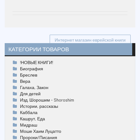
Навигация
Интернет магазин еврейской книги
КАТЕГОРИИ ТОВАРОВ
по
записям
!НОВЫЕ КНИГИ!
Биография
Бреслев
Вера
Галаха, Закон
Для детей
Изд. Шорошим - Shoroshim
Истории, рассказы
Каббала
Кашрут, Еда
Мидраш
Моше Хаим Луцатто
Пророки/Писания